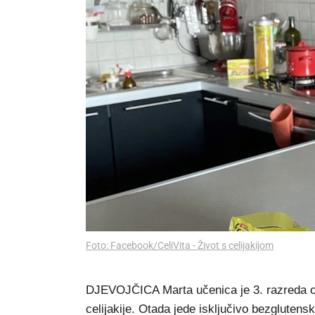
Foto: Facebook/CeliVita - Život s celijakijom
DJEVOJČICA Marta učenica je 3. razreda osn
celijakije. Otada jede isključivo bezglutensk