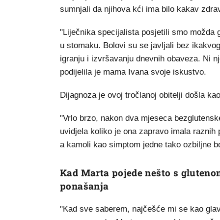
sumnjali da njihova kći ima bilo kakav zdra
"Liječnika specijalista posjetili smo možda 
u stomaku. Bolovi su se javljali bez ikakvog
igranju i izvršavanju dnevnih obaveza. Ni nj
podijelila je mama Ivana svoje iskustvo.
Dijagnoza je ovoj tročlanoj obitelji došla ka
"Vrlo brzo, nakon dva mjeseca bezglutensk
uvidjela koliko je ona zapravo imala raznih 
a kamoli kao simptom jedne tako ozbiljne bol
Kad Marta pojede nešto s glutenom,
ponašanja
"Kad sve saberem, najčešće mi se kao glav