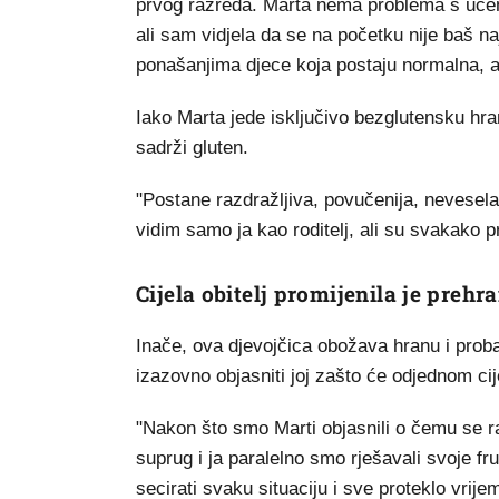
prvog razreda. Marta nema problema s uč
ali sam vidjela da se na početku nije baš n
ponašanjima djece koja postaju normalna, a
Iako Marta jede isključivo bezglutensku hra
sadrži gluten.
"Postane razdražljiva, povučenija, nevesel
vidim samo ja kao roditelj, ali su svakako pri
Cijela obitelj promijenila je preh
Inače, ova djevojčica obožava hranu i probal
izazovno objasniti joj zašto će odjednom ci
"Nakon što smo Marti objasnili o čemu se ra
suprug i ja paralelno smo rješavali svoje f
secirati svaku situaciju i sve proteklo vrije