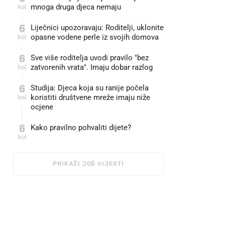
kol
mnoga druga djeca nemaju
6
Liječnici upozoravaju: Roditelji, uklonite
kol
opasne vodene perle iz svojih domova
6
Sve više roditelja uvodi pravilo "bez
kol
zatvorenih vrata". Imaju dobar razlog
6
Studija: Djeca koja su ranije počela
kol
koristiti društvene mreže imaju niže
ocjene
6
Kako pravilno pohvaliti dijete?
kol
PRIKAŽI JOŠ VIJESTI