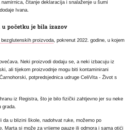
 namirnica, čitanje deklaracija i snalaženje u šumi
 dodaje Ivana.
u početku je bila izazov
 bezglutenskih proizvoda
, pokrenut 2022. godine, u kojem
povećava. Neki proizvodi dodaju se, a neki izbacuju iz
ki, ali tijekom proizvodnje mogu biti kontaminirani
 Čarnohorski, potpredsjednica udruge CeliVita - Život s
anu iz Registra, što je bilo fizički zahtjevno jer su neke
u grada.
li da u blizini škole, nadohvat ruke, možemo po
de. Marta si može za vrijeme pauze ili odmora i sama otići