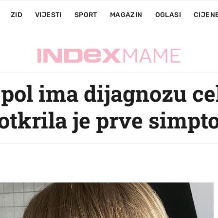
ZID
VIJESTI
SPORT
MAGAZIN
OGLASI
CIJEN
pol ima dijagnozu cel
tkrila je prve simp