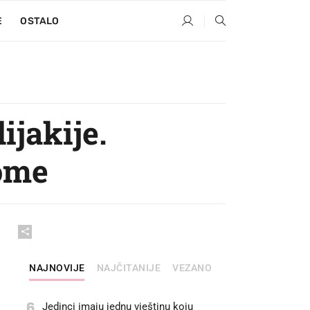
E
OSTALO
ijakije.
tome
NAJNOVIJE
NAJČITANIJE
VEZANO
6
Jedinci imaju jednu vještinu koju