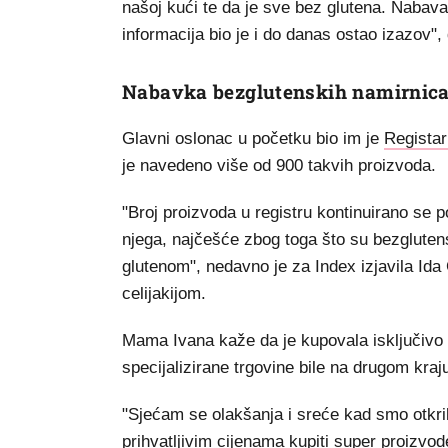
našoj kući te da je sve bez glutena. Nabava
informacija bio je i do danas ostao izazov",
Nabavka bezglutenskih namirnica 
Glavni oslonac u početku bio im je
Registar
je navedeno više od 900 takvih proizvoda.
"Broj proizvoda u registru kontinuirano se 
njega, najčešće zbog toga što su bezglutens
glutenom", nedavno je za Index izjavila Ida
celijakijom.
Mama Ivana kaže da je kupovala isključivo hr
specijalizirane trgovine bile na drugom kraj
"Sjećam se olakšanja i sreće kad smo otkri
prihvatljivim cijenama kupiti super proizvo