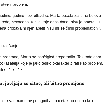
vstveni problem.
godinu, godinu i pol otkad se Marta počela žaliti na bolove
 reda, nenadano, u bilo koje doba dana, nisu je ometali u
ena probava ni njen apetit nisu mi se činili problematični",
o olakšanje.
e prehrane, Marta se naočigled preporodila. Tek tada sam
pokazatelja koje je jako teško okarakterizirati kao problem,
esti", ističe.
 javljaju se sitne, ali bitne promjene
ni krivac nametne prilagodba i početak, odnosno kraj