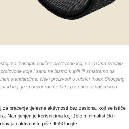
jimo izdvajati odlične proizvode koji se i nama sviđaju
 proizvode koje i sami ne bismo kupili ili smatramo da
alnim standardima. Neki proizvodi u rubrici Index Shopping
oizvod koji je sponzoriran će biti i posebno označen kao
 za praćenje tjelesne aktivnosti bez zaslona, koji se ističe
a. Namijenjen je korisnicima koji žele minimalistički i
ravlja i aktivnosti, piše 9to5Google.