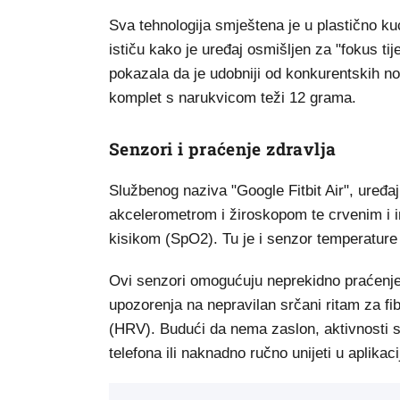
Sva tehnologija smještena je u plastično ku
ističu kako je uređaj osmišljen za "fokus ti
pokazala da je udobniji od konkurentskih nos
komplet s narukvicom teži 12 grama.
Senzori i praćenje zdravlja
Službenog naziva "Google Fitbit Air", uređ
akcelerometrom i žiroskopom te crvenim i i
kisikom (SpO2). Tu je i senzor temperature k
Ovi senzori omogućuju neprekidno praćenje 
upozorenja na nepravilan srčani ritam za fibr
(HRV). Budući da nema zaslon, aktivnosti 
telefona ili naknadno ručno unijeti u aplikac