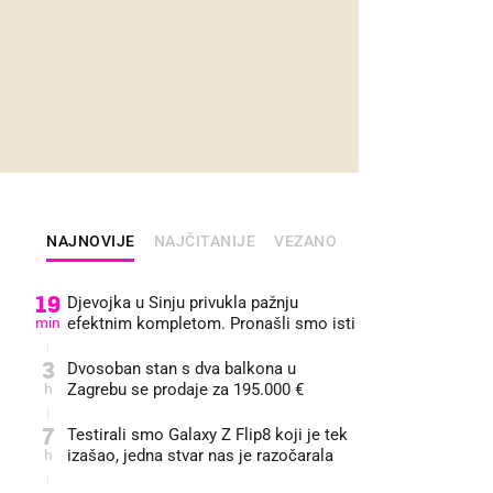
NAJNOVIJE
NAJČITANIJE
VEZANO
19
Djevojka u Sinju privukla pažnju
min
efektnim kompletom. Pronašli smo isti
3
Dvosoban stan s dva balkona u
h
Zagrebu se prodaje za 195.000 €
7
Testirali smo Galaxy Z Flip8 koji je tek
h
izašao, jedna stvar nas je razočarala