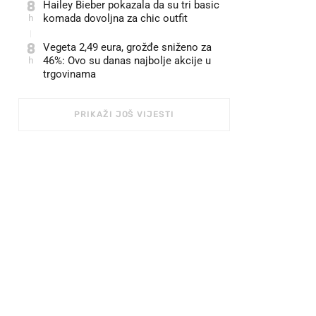
8
Hailey Bieber pokazala da su tri basic
h
komada dovoljna za chic outfit
8
Vegeta 2,49 eura, grožđe sniženo za
h
46%: Ovo su danas najbolje akcije u
trgovinama
PRIKAŽI JOŠ VIJESTI