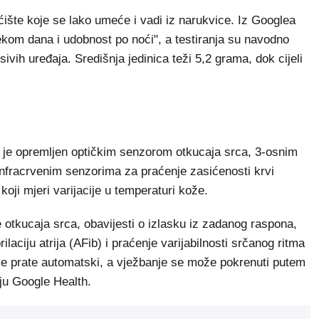
ćište koje se lako umeće i vadi iz narukvice. Iz Googlea
jekom dana i udobnost po noći", a testiranja su navodno
ivih uređaja. Središnja jedinica teži 5,2 grama, dok cijeli
aj je opremljen optičkim senzorom otkucaja srca, 3-osnim
nfracrvenim senzorima za praćenje zasićenosti krvi
oji mjeri varijacije u temperaturi kože.
otkucaja srca, obavijesti o izlasku iz zadanog raspona,
ilaciju atrija (AFib) i praćenje varijabilnosti srčanog ritma
se prate automatski, a vježbanje se može pokrenuti putem
iju Google Health.