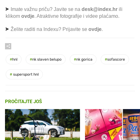
Imate važnu priču? Javite se na
desk@index.hr
ili
klikom
ovdje
. Atraktivne fotografije i videe plaćamo.
Želite raditi na Indexu? Prijavite se
ovdje
.
#
hnl
#
nk slaven belupo
#
nk gorica
#
sofascore
#
supersport hnl
PROČITAJTE JOŠ