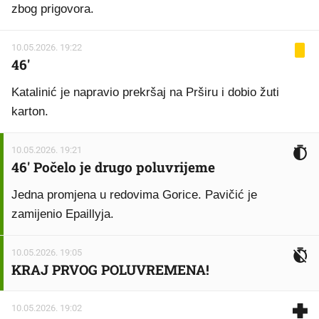
zbog prigovora.
10.05.2026. 19:22
46'
Katalinić je napravio prekršaj na Prširu i dobio žuti
karton.
10.05.2026. 19:21
46' Počelo je drugo poluvrijeme
Jedna promjena u redovima Gorice. Pavičić je
zamijenio Epaillyja.
10.05.2026. 19:05
KRAJ PRVOG POLUVREMENA!
10.05.2026. 19:02