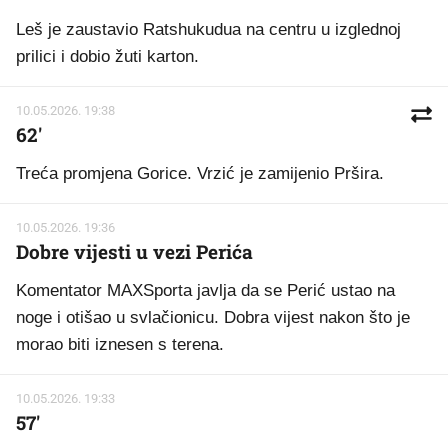
Leš je zaustavio Ratshukudua na centru u izglednoj
prilici i dobio žuti karton.
10.05.2026. 19:38
62'
Treća promjena Gorice. Vrzić je zamijenio Pršira.
10.05.2026. 19:36
Dobre vijesti u vezi Perića
Komentator MAXSporta javlja da se Perić ustao na
noge i otišao u svlačionicu. Dobra vijest nakon što je
morao biti iznesen s terena.
10.05.2026. 19:33
57'