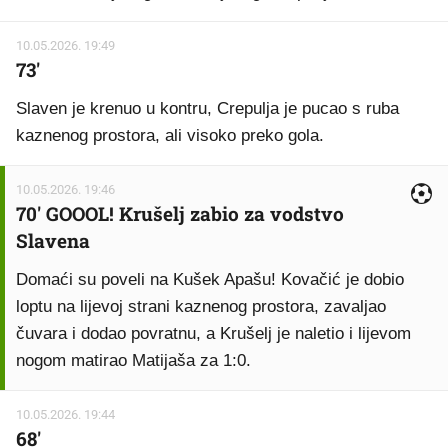
10.05.2026. 19:49
73'
Slaven je krenuo u kontru, Crepulja je pucao s ruba
kaznenog prostora, ali visoko preko gola.
10.05.2026. 19:46
70' GOOOL! Krušelj zabio za vodstvo
Slavena
Domaći su poveli na Kušek Apašu! Kovačić je dobio
loptu na lijevoj strani kaznenog prostora, zavaljao
čuvara i dodao povratnu, a Krušelj je naletio i lijevom
nogom matirao Matijaša za 1:0.
10.05.2026. 19:44
68'