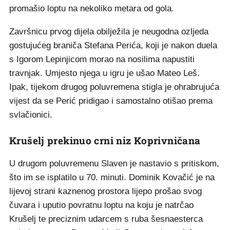
promašio loptu na nekoliko metara od gola.
Završnicu prvog dijela obilježila je neugodna ozljeda
gostujućeg braniča Stefana Perića, koji je nakon duela
s Igorom Lepinjicom morao na nosilima napustiti
travnjak. Umjesto njega u igru je ušao Mateo Leš.
Ipak, tijekom drugog poluvremena stigla je ohrabrujuća
vijest da se Perić pridigao i samostalno otišao prema
svlačionici.
Krušelj prekinuo crni niz Koprivničana
U drugom poluvremenu Slaven je nastavio s pritiskom,
što im se isplatilo u 70. minuti. Dominik Kovačić je na
lijevoj strani kaznenog prostora lijepo prošao svog
čuvara i uputio povratnu loptu na koju je natrčao
Krušelj te preciznim udarcem s ruba šesnaesterca