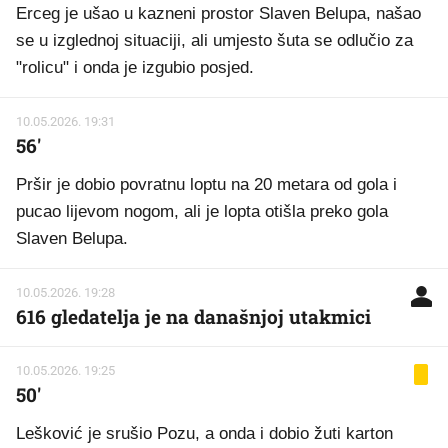
Erceg je ušao u kazneni prostor Slaven Belupa, našao
se u izglednoj situaciji, ali umjesto šuta se odlučio za
"rolicu" i onda je izgubio posjed.
10.05.2026. 19:31
56'
Pršir je dobio povratnu loptu na 20 metara od gola i
pucao lijevom nogom, ali je lopta otišla preko gola
Slaven Belupa.
10.05.2026. 19:28
616 gledatelja je na današnjoj utakmici
10.05.2026. 19:25
50'
Lešković je srušio Pozu, a onda i dobio žuti karton