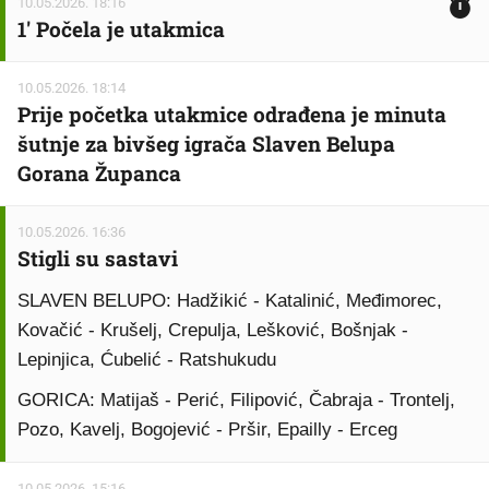
10.05.2026. 18:16
1' Počela je utakmica
10.05.2026. 18:14
Prije početka utakmice odrađena je minuta
šutnje za bivšeg igrača Slaven Belupa
Gorana Županca
10.05.2026. 16:36
Stigli su sastavi
SLAVEN BELUPO: Hadžikić - Katalinić, Međimorec,
Kovačić - Krušelj, Crepulja, Lešković, Bošnjak -
Lepinjica, Ćubelić - Ratshukudu
GORICA: Matijaš - Perić, Filipović, Čabraja - Trontelj,
Pozo, Kavelj, Bogojević - Pršir, Epailly - Erceg
10.05.2026. 15:16