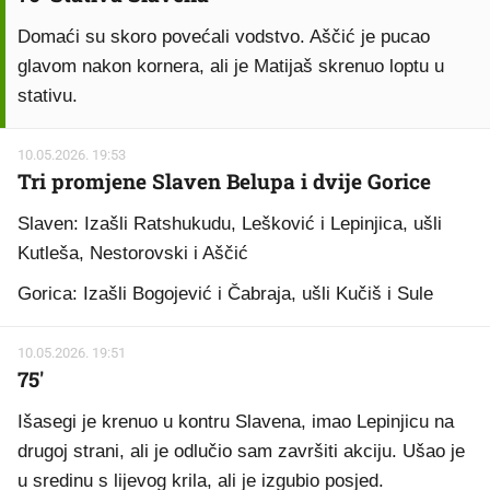
Domaći su skoro povećali vodstvo. Aščić je pucao
glavom nakon kornera, ali je Matijaš skrenuo loptu u
stativu.
10.05.2026. 19:53
Tri promjene Slaven Belupa i dvije Gorice
Slaven: Izašli Ratshukudu, Lešković i Lepinjica, ušli
Kutleša, Nestorovski i Aščić
Gorica: Izašli Bogojević i Čabraja, ušli Kučiš i Sule
10.05.2026. 19:51
75'
Išasegi je krenuo u kontru Slavena, imao Lepinjicu na
drugoj strani, ali je odlučio sam završiti akciju. Ušao je
u sredinu s lijevog krila, ali je izgubio posjed.