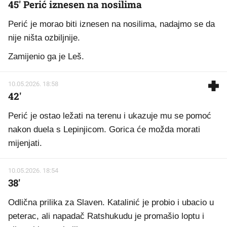
45' Perić iznesen na nosilima
Perić je morao biti iznesen na nosilima, nadajmo se da
nije ništa ozbiljnije.
Zamijenio ga je Leš.
10.05.2026. 18:58
42'
Perić je ostao ležati na terenu i ukazuje mu se pomoć
nakon duela s Lepinjicom. Gorica će možda morati
mijenjati.
10.05.2026. 18:54
38'
Odlična prilika za Slaven. Katalinić je probio i ubacio u
peterac, ali napadač Ratshukudu je promašio loptu i