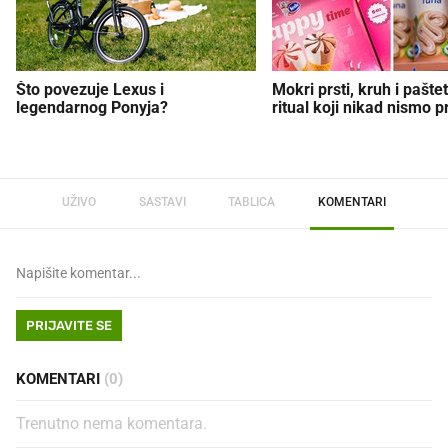
Što povezuje Lexus i
Mokri prsti, kruh i paštet
legendarnog Ponyja?
ritual koji nikad nismo p
UŽIVO
SASTAVI
TABLICA
KOMENTARI
PRIJAVITE SE
KOMENTARI
(0)
Trenutno nema komentara.