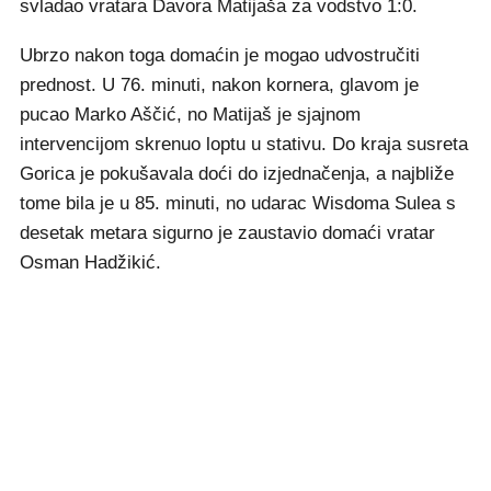
svladao vratara Davora Matijaša za vodstvo 1:0.
Ubrzo nakon toga domaćin je mogao udvostručiti
prednost. U 76. minuti, nakon kornera, glavom je
pucao Marko Aščić, no Matijaš je sjajnom
intervencijom skrenuo loptu u stativu. Do kraja susreta
Gorica je pokušavala doći do izjednačenja, a najbliže
tome bila je u 85. minuti, no udarac Wisdoma Sulea s
desetak metara sigurno je zaustavio domaći vratar
Osman Hadžikić.