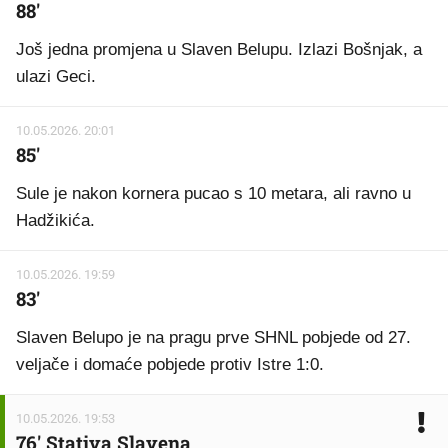
88'
Još jedna promjena u Slaven Belupu. Izlazi Bošnjak, a
ulazi Geci.
10.05.2026. 20:01
85'
Sule je nakon kornera pucao s 10 metara, ali ravno u
Hadžikića.
10.05.2026. 19:59
83'
Slaven Belupo je na pragu prve SHNL pobjede od 27.
veljače i domaće pobjede protiv Istre 1:0.
10.05.2026. 19:53
76' Stativa Slavena