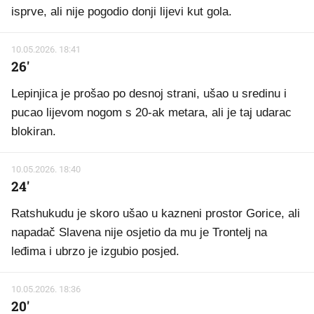
isprve, ali nije pogodio donji lijevi kut gola.
10.05.2026. 18:41
26'
Lepinjica je prošao po desnoj strani, ušao u sredinu i
pucao lijevom nogom s 20-ak metara, ali je taj udarac
blokiran.
10.05.2026. 18:40
24'
Ratshukudu je skoro ušao u kazneni prostor Gorice, ali
napadač Slavena nije osjetio da mu je Trontelj na
leđima i ubrzo je izgubio posjed.
10.05.2026. 18:36
20'