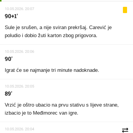
10.05.2026. 20:07
90+1'
Sule je srušen, a nije sviran prekršaj. Carević je
poludio i dobio žuti karton zbog prigovora.
10.05.2026. 20:06
90'
Igrat će se najmanje tri minute nadoknade.
10.05.2026. 20:05
89'
Vrzić je oštro ubacio na prvu stativu s lijeve strane,
izbacio je to Međimorec van igre.
10.05.2026. 20:04