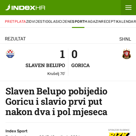
1
-
0
PRETPLATA
ZID
VIJESTI
OGLASI
CIJENE
SPORT
MAGAZIN
RECEPTI
KALENDA
REZULTAT
SHNL
1
0
SLAVEN BELUPO
GORICA
Krušelj 70'
Slaven Belupo pobijedio
Goricu i slavio prvi put
nakon dva i pol mjeseca
Index Sport
SPONZOR RUBRIKE