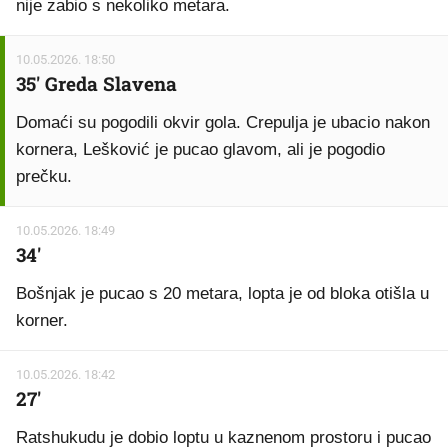
nije zabio s nekoliko metara.
10.05.2026. 18:50
35' Greda Slavena
Domaći su pogodili okvir gola. Crepulja je ubacio nakon
kornera, Lešković je pucao glavom, ali je pogodio
prečku.
10.05.2026. 18:49
34'
Bošnjak je pucao s 20 metara, lopta je od bloka otišla u
korner.
10.05.2026. 18:42
27'
Ratshukudu je dobio loptu u kaznenom prostoru i pucao