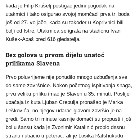
kada je Filip Krušelj postigao jedini pogodak na
utakmici i tako osigurao svojoj momčadi prva tri boda
još od 27. veljače, kada su također u Koprivnici bili
bolji od Istre. Utakmica se igrala na stadionu Ivan
Kušek-Apaš pred 616 gledatelja.
Bez golova u prvom dijelu unatoč
prilikama Slavena
Prvo poluvrijeme nije ponudilo mnogo uzbuđenja sve
do same završnice. Nakon početnog ispitivanja snaga,
prvu veliku priliku imao je Slaven u 35. minuti. Poslije
ubačaja iz kuta Ljuban Crepulja pronašao je Marka
Leškovića, no njegov udarac glavom završio je na
gredi. Samo tri minute kasnije domaći su propustili još
bolju šansu kada je Zvonimir Katalinić probio desnu
stranu i ubacio u peterac, ali je Losika Ratshukudu