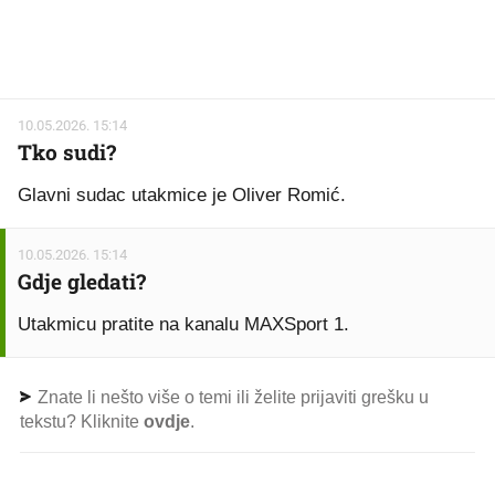
10.05.2026. 15:14
Tko sudi?
Glavni sudac utakmice je Oliver Romić.
10.05.2026. 15:14
Gdje gledati?
Utakmicu pratite na kanalu MAXSport 1.
Znate li nešto više o temi ili želite prijaviti grešku u
tekstu? Kliknite
ovdje
.