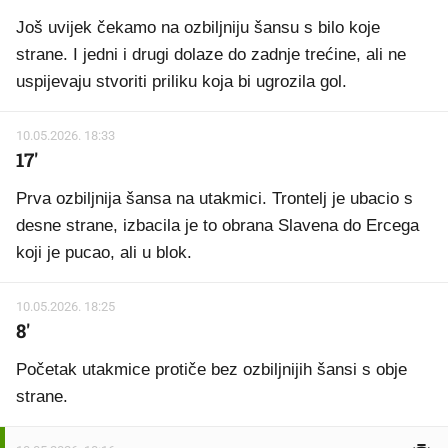
Još uvijek čekamo na ozbiljniju šansu s bilo koje
strane. I jedni i drugi dolaze do zadnje trećine, ali ne
uspijevaju stvoriti priliku koja bi ugrozila gol.
10.05.2026. 18:33
17'
Prva ozbiljnija šansa na utakmici. Trontelj je ubacio s
desne strane, izbacila je to obrana Slavena do Ercega
koji je pucao, ali u blok.
10.05.2026. 18:25
8'
Početak utakmice protiče bez ozbiljnijih šansi s obje
strane.