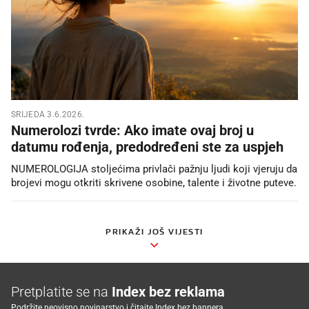
SRIJEDA 3.6.2026.
Numerolozi tvrde: Ako imate ovaj broj u
datumu rođenja, predodređeni ste za uspjeh
NUMEROLOGIJA stoljećima privlači pažnju ljudi koji vjeruju da
brojevi mogu otkriti skrivene osobine, talente i životne puteve.
PRIKAŽI JOŠ VIJESTI
Pretplatite se na
Index bez reklama
Podržite neovisno novinarstvo i čitajte Index bez bannera.