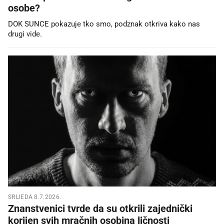
osobe?
DOK SUNCE pokazuje tko smo, podznak otkriva kako nas
drugi vide.
SRIJEDA 8.7.2026.
Znanstvenici tvrde da su otkrili zajednički
korijen svih mračnih osobina ličnosti