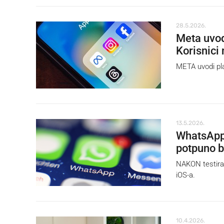
28.5.2026.
Meta uvod
Korisnici 
META uvodi pl
13.5.2026.
WhatsApp 
potpuno b
NAKON testiran
iOS-a.
10.4.2026.