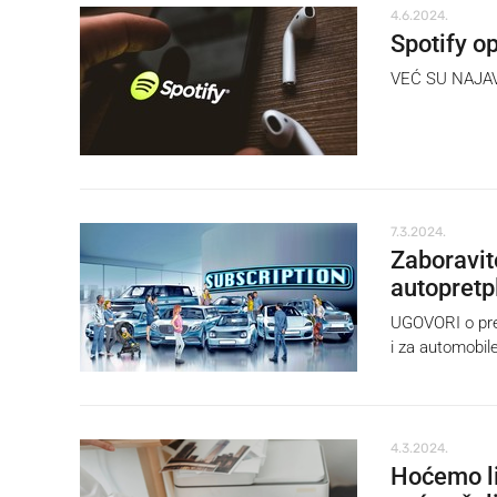
4.6.2024.
Spotify o
VEĆ SU NAJAVIL
7.3.2024.
Zaboravite
autopretp
UGOVORI o pretp
i za automobil
4.3.2024.
Hoćemo li