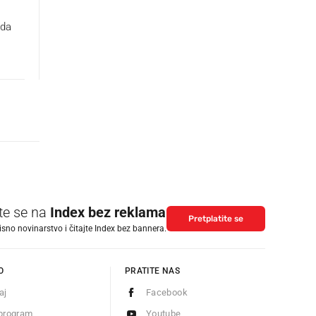
žda
ite se na
Index bez reklama
Pretplatite se
isno novinarstvo i čitajte Index bez bannera.
O
PRATITE NAS
aj
Facebook
program
Youtube