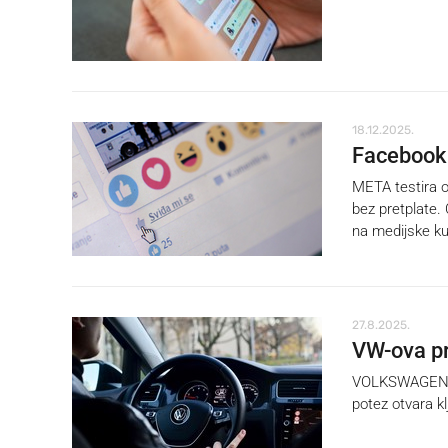
18.12.2025.
Facebook t
META testira o
bez pretplate. 
na medijske k
27.8.2025.
VW-ova pre
VOLKSWAGEN uv
potez otvara kl