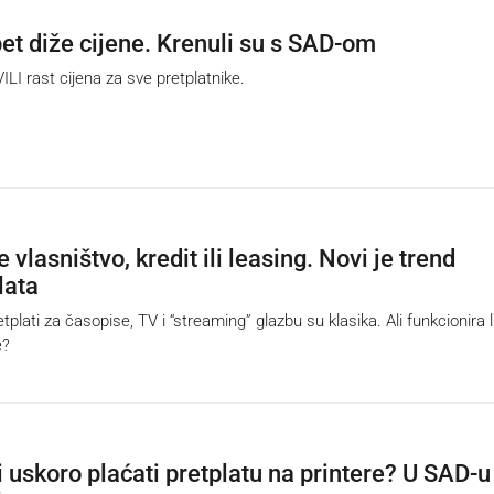
pet diže cijene. Krenuli su s SAD-om
I rast cijena za sve pretplatnike.
 vlasništvo, kredit ili leasing. Novi je trend
lata
lati za časopise, TV i “streaming” glazbu su klasika. Ali funkcionira l
e?
 uskoro plaćati pretplatu na printere? U SAD-u