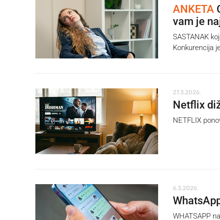
ANKETA
O
vam je na
SASTANAK koji 
Konkurencija je
27.3.2026.
Netflix di
NETFLIX ponovn
6.3.2026.
WhatsApp 
WHATSAPP navo