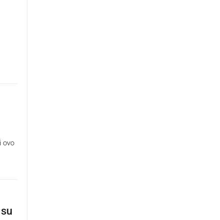
i ovo
 su