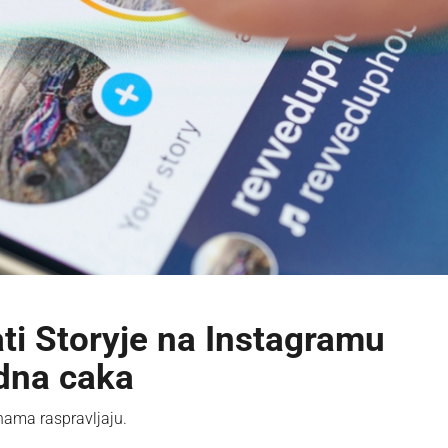
i Storyje na Instagramu
edna caka
nama raspravljaju.