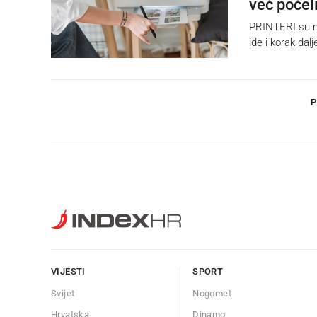
već počel
PRINTERI su na
ide i korak dalj
P
VIJESTI
SPORT
Svijet
Nogomet
Hrvatska
Dinamo