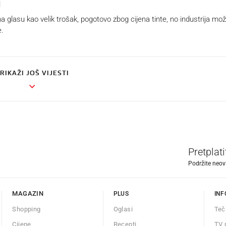
i
 glasu kao velik trošak, pogotovo zbog cijena tinte, no industrija mo
e.
RIKAŽI JOŠ VIJESTI
Pretplat
Podržite neov
MAGAZIN
PLUS
INF
Shopping
Oglasi
Teč
Cijene
Recepti
TV 