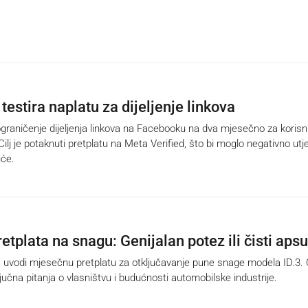
estira naplatu za dijeljenje linkova
graničenje dijeljenja linkova na Facebooku na dva mjesečno za korisn
Cilj je potaknuti pretplatu na Meta Verified, što bi moglo negativno utj
uće.
tplata na snagu: Genijalan potez ili čisti aps
odi mjesečnu pretplatu za otključavanje pune snage modela ID.3. 
jučna pitanja o vlasništvu i budućnosti automobilske industrije.