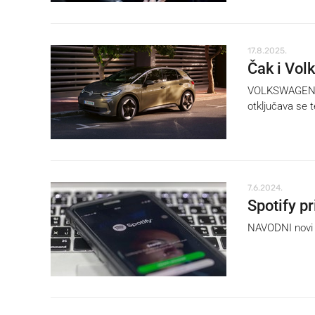
17.8.2025.
Čak i Vol
VOLKSWAGEN u B
otključava se 
7.6.2024.
Spotify p
NAVODNI novi s