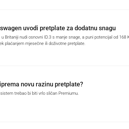
kswagen uvodi pretplate za dodatnu snagu
ritaniji nudi osnovni ID.3 s manje snage, a puni potencijal od 168 
tek plaćanjem mjesečne ili doživotne pretplate.
riprema novu razinu pretplate?
istem trebao bi biti vrlo sličan Premiumu.