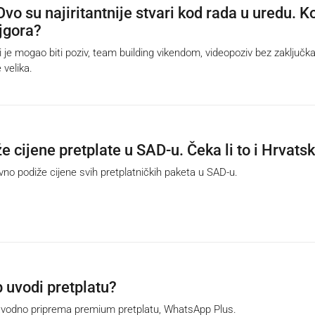
vo su najiritantnije stvari kod rada u uredu. K
jgora?
je mogao biti poziv, team building vikendom, videopoziv bez zaključka
 velika.
že cijene pretplate u SAD-u. Čeka li to i Hrvats
o podiže cijene svih pretplatničkih paketa u SAD-u.
uvodi pretplatu?
dno priprema premium pretplatu, WhatsApp Plus.