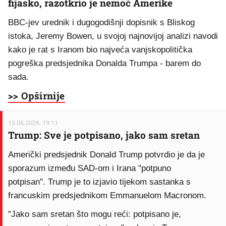
fijasko, razotkrio je nemoć Amerike
BBC-jev urednik i dugogodišnji dopisnik s Bliskog
istoka, Jeremy Bowen, u svojoj najnovijoj analizi navodi
kako je rat s Iranom bio najveća vanjskopolitička
pogreška predsjednika Donalda Trumpa - barem do
sada.
>> Opširnije
15.06.2026. 19:11
Trump: Sve je potpisano, jako sam sretan
Američki predsjednik Donald Trump potvrdio je da je
sporazum između SAD-om i Irana "potpuno
potpisan". Trump je to izjavio tijekom sastanka s
francuskim predsjednikom Emmanuelom Macronom.
"Jako sam sretan što mogu reći: potpisano je,