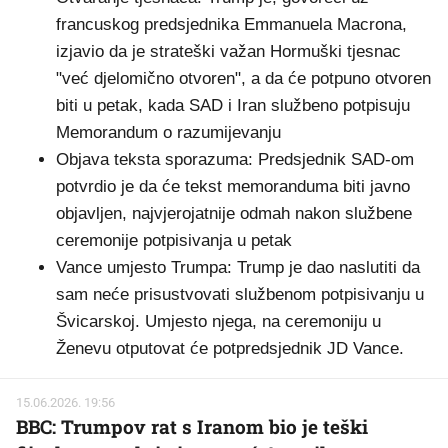
francuskog predsjednika Emmanuela Macrona,
izjavio da je strateški važan Hormuški tjesnac
"već djelomično otvoren", a da će potpuno otvoren
biti u petak, kada SAD i Iran službeno potpisuju
Memorandum o razumijevanju
Objava teksta sporazuma: Predsjednik SAD-om
potvrdio je da će tekst memoranduma biti javno
objavljen, najvjerojatnije odmah nakon službene
ceremonije potpisivanja u petak
Vance umjesto Trumpa: Trump je dao naslutiti da
sam neće prisustvovati službenom potpisivanju u
Švicarskoj. Umjesto njega, na ceremoniju u
Ženevu otputovat će potpredsjednik JD Vance.
15.06.2026. 19:56
BBC: Trumpov rat s Iranom bio je teški