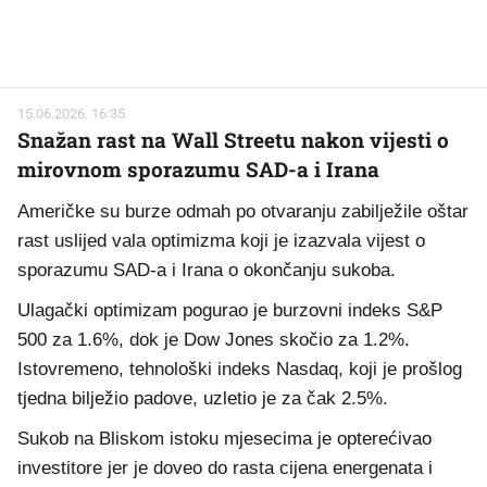
15.06.2026. 16:35
Snažan rast na Wall Streetu nakon vijesti o
mirovnom sporazumu SAD-a i Irana
Američke su burze odmah po otvaranju zabilježile oštar
rast uslijed vala optimizma koji je izazvala vijest o
sporazumu SAD-a i Irana o okončanju sukoba.
Ulagački optimizam pogurao je burzovni indeks S&P
500 za 1.6%, dok je Dow Jones skočio za 1.2%.
Istovremeno, tehnološki indeks Nasdaq, koji je prošlog
tjedna bilježio padove, uzletio je za čak 2.5%.
Sukob na Bliskom istoku mjesecima je opterećivao
investitore jer je doveo do rasta cijena energenata i