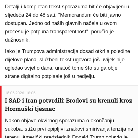
Detalji i kompletan tekst sporazuma bit će objavljeni u
sljedeća 24 do 48 sati. "Memorandum će biti javno
dostupan. Jedno od naših glavnih načela u ovom
procesu je potpuna transparentnost", poručio je
dužnosnik.
Iako je Trumpova administracija dosad otkrila pojedine
dijelove plana, službeni tekst ugovora još uvijek nije
ugledao svjetlo dana, unatoč tome što su ga obje
strane digitalno potpisale još u nedjelju.
15.06.2026. 18:06
I SAD i Iran potvrdili: Brodovi su krenuli kroz
Hormuški tjesnac
Nakon objave okvirnog sporazuma o okončanju
sukoba, stižu prvi opipljivi znakovi smirivanja tenzija na
terenu. Američki predsjednik Donald Trump objavio je