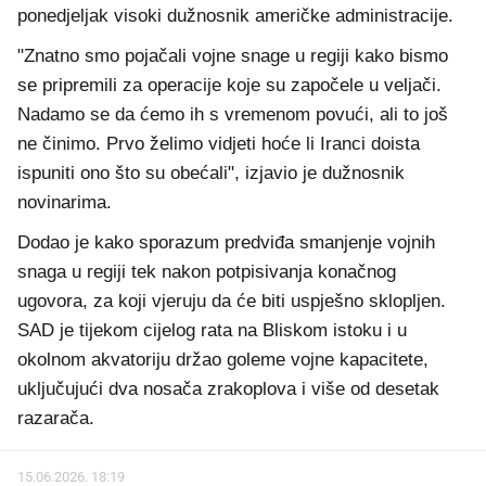
ponedjeljak visoki dužnosnik američke administracije.
"Znatno smo pojačali vojne snage u regiji kako bismo
se pripremili za operacije koje su započele u veljači.
Nadamo se da ćemo ih s vremenom povući, ali to još
ne činimo. Prvo želimo vidjeti hoće li Iranci doista
ispuniti ono što su obećali", izjavio je dužnosnik
novinarima.
Dodao je kako sporazum predviđa smanjenje vojnih
snaga u regiji tek nakon potpisivanja konačnog
ugovora, za koji vjeruju da će biti uspješno sklopljen.
SAD je tijekom cijelog rata na Bliskom istoku i u
okolnom akvatoriju držao goleme vojne kapacitete,
uključujući dva nosača zrakoplova i više od desetak
razarača.
15.06.2026. 18:19