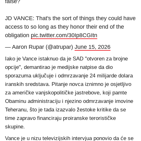
false?
JD VANCE: That's the sort of things they could have
access to so long as they honor their end of the
obligation
pic.twitter.com/30Ip8CGItn
— Aaron Rupar (@atrupar)
June 15, 2026
Iako je Vance istaknuo da je SAD "otvoren za brojne
opcije", demantirao je medijske natpise da dio
sporazuma uključuje i odmrzavanje 24 milijarde dolara
iranskih sredstava. Pitanje novca iznimno je osjetljivo
za američke vanjskopolitičke jastrebove, koji pamte
Obaminu administraciju i njezino odmrzavanje imovine
Teheranu, što je tada izazvalo žestoke kritike da se
time zapravo financiraju proiranske terorističke
skupine.
Vance je u nizu televizijskih intervjua ponovio da će se