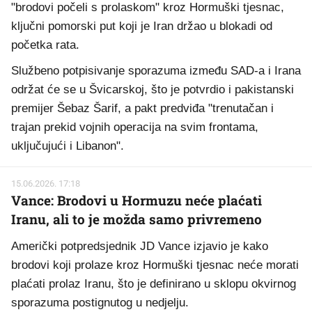
"brodovi počeli s prolaskom" kroz Hormuški tjesnac,
ključni pomorski put koji je Iran držao u blokadi od
početka rata.
Službeno potpisivanje sporazuma između SAD-a i Irana
održat će se u Švicarskoj, što je potvrdio i pakistanski
premijer Šebaz Šarif, a pakt predviđa "trenutačan i
trajan prekid vojnih operacija na svim frontama,
uključujući i Libanon".
15.06.2026. 17:18
Vance: Brodovi u Hormuzu neće plaćati
Iranu, ali to je možda samo privremeno
Američki potpredsjednik JD Vance izjavio je kako
brodovi koji prolaze kroz Hormuški tjesnac neće morati
plaćati prolaz Iranu, što je definirano u sklopu okvirnog
sporazuma postignutog u nedjelju.