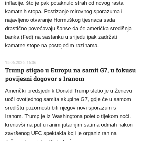
inflacije, što je pak potaknulo strah od novog rasta
kamatnih stopa. Postizanje mirovnog sporazuma i
najavljeno otvaranje Hormuškog tjesnaca sada
drastično povećavaju šanse da će američka središnja
banka (Fed) na sastanku u srijedu ipak zadržati
kamatne stope na postojećim razinama.
15.06.2026. 16:06
Trump stigao u Europu na samit G7, u fokusu
povijesni dogovor s Iranom
Američki predsjednik Donald Trump sletio je u Ženevu
uoči ovotjednog samita skupine G7, gdje će u samom
središtu pozornosti biti njegov novi sporazum s
Iranom. Trump je iz Washingtona poletio tijekom noći,
krenuvši na put u ranim jutarnjim satima odmah nakon
završenog UFC spektakla koji je organiziran na