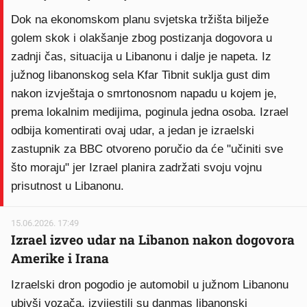
Dok na ekonomskom planu svjetska tržišta bilježe
golem skok i olakšanje zbog postizanja dogovora u
zadnji čas, situacija u Libanonu i dalje je napeta. Iz
južnog libanonskog sela Kfar Tibnit suklja gust dim
nakon izvještaja o smrtonosnom napadu u kojem je,
prema lokalnim medijima, poginula jedna osoba. Izrael
odbija komentirati ovaj udar, a jedan je izraelski
zastupnik za BBC otvoreno poručio da će "učiniti sve
što moraju" jer Izrael planira zadržati svoju vojnu
prisutnost u Libanonu.
15.06.2026. 17:49
Izrael izveo udar na Libanon nakon dogovora
Amerike i Irana
Izraelski dron pogodio je automobil u južnom Libanonu
ubivši vozača, izvijestili su danmas libanonski