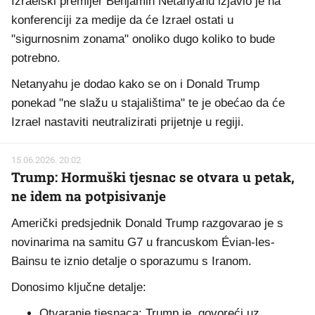
Izraelski premijer Benjamin Netanyahu izjavio je na
konferenciji za medije da će Izrael ostati u
"sigurnosnim zonama" onoliko dugo koliko to bude
potrebno.
Netanyahu je dodao kako se on i Donald Trump
ponekad "ne slažu u stajalištima" te je obećao da će
Izrael nastaviti neutralizirati prijetnje u regiji.
15.06.2026. 20:02
Trump: Hormuški tjesnac se otvara u petak,
ne idem na potpisivanje
Američki predsjednik Donald Trump razgovarao je s
novinarima na samitu G7 u francuskom Évian-les-
Bainsu te iznio detalje o sporazumu s Iranom.
Donosimo ključne detalje:
Otvaranje tjesnaca: Trump je, govoreći uz