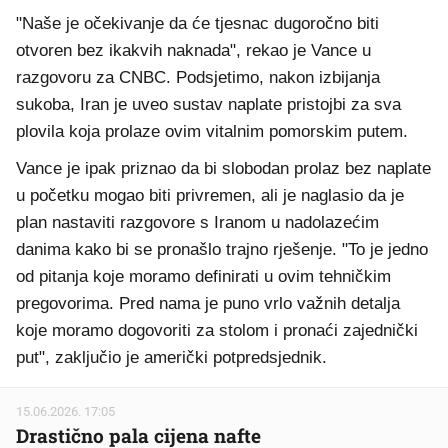
"Naše je očekivanje da će tjesnac dugoročno biti
otvoren bez ikakvih naknada", rekao je Vance u
razgovoru za CNBC. Podsjetimo, nakon izbijanja
sukoba, Iran je uveo sustav naplate pristojbi za sva
plovila koja prolaze ovim vitalnim pomorskim putem.
Vance je ipak priznao da bi slobodan prolaz bez naplate
u početku mogao biti privremen, ali je naglasio da je
plan nastaviti razgovore s Iranom u nadolazećim
danima kako bi se pronašlo trajno rješenje. "To je jedno
od pitanja koje moramo definirati u ovim tehničkim
pregovorima. Pred nama je puno vrlo važnih detalja
koje moramo dogovoriti za stolom i pronaći zajednički
put", zaključio je američki potpredsjednik.
15.06.2026. 17:05
Drastično pala cijena nafte