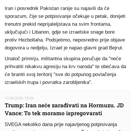
Iran i posrednik Pakistan ranije su najavili da će
sporazum, čije se potpisivanje očekuje u petak, donijeti
trenutni prekid neprijateljstava na svim frontama,
uključujući i Libanon, gdje se izraelske snage bore
protiv Hezbollaha. Podsjetimo, neposredno prije objave
dogovora u nedjelju, Izrael je napao glavni grad Bejrut.
Unatoč primirju, militantna skupina poručuje da "neće
prihvatiti nikakvu agresiju na krv naroda" te obećava da
će braniti svoj teritorij "sve do potpunog povlačenja
izraelskih trupa i povratka zarobljenika".
15.06.2026. 15:56
Trump: Iran neće zarađivati na Hormuzu. JD
Vance: To tek moramo ispregovarati
SVEGA nekoliko dana prije najavljenog potpisivanja