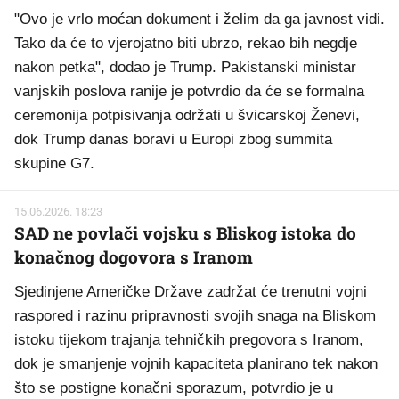
"Ovo je vrlo moćan dokument i želim da ga javnost vidi.
Tako da će to vjerojatno biti ubrzo, rekao bih negdje
nakon petka", dodao je Trump. Pakistanski ministar
vanjskih poslova ranije je potvrdio da će se formalna
ceremonija potpisivanja održati u švicarskoj Ženevi,
dok Trump danas boravi u Europi zbog summita
skupine G7.
15.06.2026. 18:23
SAD ne povlači vojsku s Bliskog istoka do
konačnog dogovora s Iranom
Sjedinjene Američke Države zadržat će trenutni vojni
raspored i razinu pripravnosti svojih snaga na Bliskom
istoku tijekom trajanja tehničkih pregovora s Iranom,
dok je smanjenje vojnih kapaciteta planirano tek nakon
što se postigne konačni sporazum, potvrdio je u