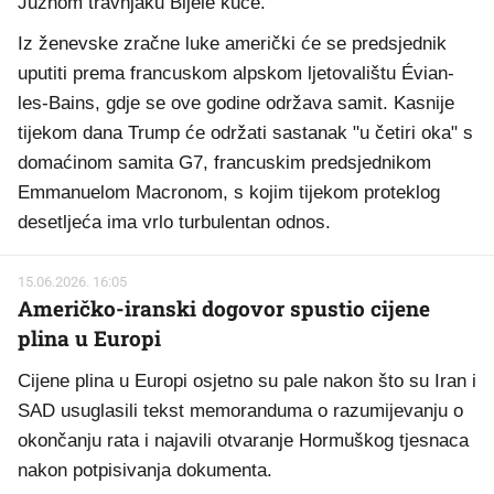
Južnom travnjaku Bijele kuće.
Iz ženevske zračne luke američki će se predsjednik
uputiti prema francuskom alpskom ljetovalištu Évian-
les-Bains, gdje se ove godine održava samit. Kasnije
tijekom dana Trump će održati sastanak "u četiri oka" s
domaćinom samita G7, francuskim predsjednikom
Emmanuelom Macronom, s kojim tijekom proteklog
desetljeća ima vrlo turbulentan odnos.
15.06.2026. 16:05
Američko-iranski dogovor spustio cijene
plina u Europi
Cijene plina u Europi osjetno su pale nakon što su Iran i
SAD usuglasili tekst memoranduma o razumijevanju o
okončanju rata i najavili otvaranje Hormuškog tjesnaca
nakon potpisivanja dokumenta.