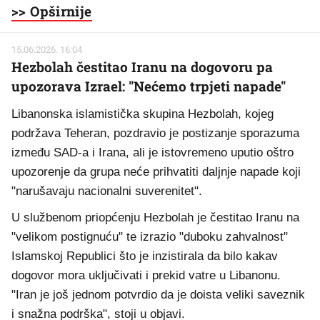
>> Opširnije
15.06.2026. 16:04
Hezbolah čestitao Iranu na dogovoru pa
upozorava Izrael: "Nećemo trpjeti napade"
Libanonska islamistička skupina Hezbolah, kojeg
podržava Teheran, pozdravio je postizanje sporazuma
između SAD-a i Irana, ali je istovremeno uputio oštro
upozorenje da grupa neće prihvatiti daljnje napade koji
"narušavaju nacionalni suverenitet".
U službenom priopćenju Hezbolah je čestitao Iranu na
"velikom postignuću" te izrazio "duboku zahvalnost"
Islamskoj Republici što je inzistirala da bilo kakav
dogovor mora uključivati i prekid vatre u Libanonu.
"Iran je još jednom potvrdio da je doista veliki saveznik
i snažna podrška", stoji u objavi.