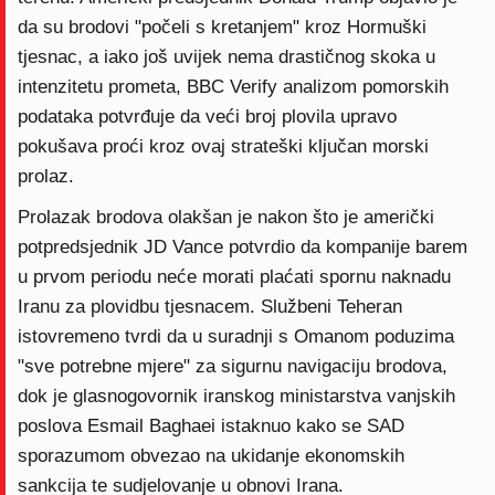
da su brodovi "počeli s kretanjem" kroz Hormuški
tjesnac, a iako još uvijek nema drastičnog skoka u
intenzitetu prometa, BBC Verify analizom pomorskih
podataka potvrđuje da veći broj plovila upravo
pokušava proći kroz ovaj strateški ključan morski
prolaz.
Prolazak brodova olakšan je nakon što je američki
potpredsjednik JD Vance potvrdio da kompanije barem
u prvom periodu neće morati plaćati spornu naknadu
Iranu za plovidbu tjesnacem. Službeni Teheran
istovremeno tvrdi da u suradnji s Omanom poduzima
"sve potrebne mjere" za sigurnu navigaciju brodova,
dok je glasnogovornik iranskog ministarstva vanjskih
poslova Esmail Baghaei istaknuo kako se SAD
sporazumom obvezao na ukidanje ekonomskih
sankcija te sudjelovanje u obnovi Irana.