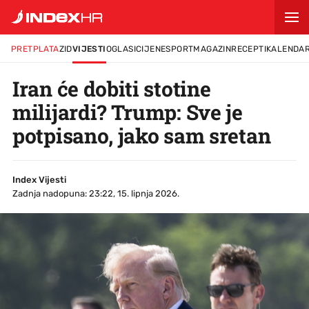
PRETPLATA
ZID
VIJESTI
OGLASI
CIJENE
SPORT
MAGAZIN
RECEPTI
KALENDA
Iran će dobiti stotine
milijardi? Trump: Sve je
potpisano, jako sam sretan
Index Vijesti
Zadnja nadopuna: 23:22, 15. lipnja 2026.