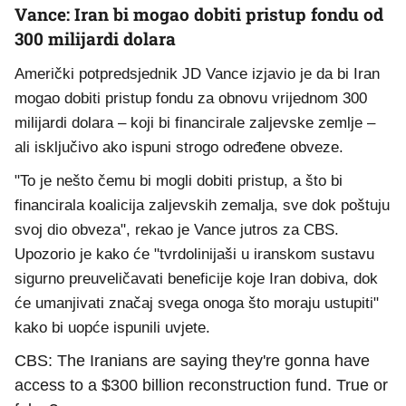
Vance: Iran bi mogao dobiti pristup fondu od
300 milijardi dolara
Američki potpredsjednik JD Vance izjavio je da bi Iran
mogao dobiti pristup fondu za obnovu vrijednom 300
milijardi dolara – koji bi financirale zaljevske zemlje –
ali isključivo ako ispuni strogo određene obveze.
"To je nešto čemu bi mogli dobiti pristup, a što bi
financirala koalicija zaljevskih zemalja, sve dok poštuju
svoj dio obveza", rekao je Vance jutros za CBS.
Upozorio je kako će "tvrdolinijaši u iranskom sustavu
sigurno preuveličavati beneficije koje Iran dobiva, dok
će umanjivati značaj svega onoga što moraju ustupiti"
kako bi uopće ispunili uvjete.
CBS: The Iranians are saying they're gonna have
access to a $300 billion reconstruction fund. True or