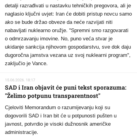
detalji razrađivati u nastavku tehničkih pregovora, ali je
naglasio ključni uvjet: Iran će dobiti pristup novcu samo
ako se bude držao obveze da neće razvijati niti
nabavljati nuklearno oružje. "Spremni smo razgovarati
o odmrzavanju imovine. No, puno veća stvar je
ukidanje sankcija njihovom gospodarstvu, sve dok daju
dugoročna jamstva vezana uz svoj nuklearni program",
zaključio je Vance.
15.06.2026. 18:17
SAD i Iran objavit će puni tekst sporazuma:
"Želimo potpunu transparentnost"
Cjeloviti Memorandum o razumijevanju koji su
dogovorili SAD i Iran bit će u potpunosti pušten u
javnost, potvrdio je visoki dužnosnik američke
administracije.