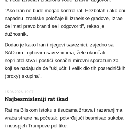
"Ako Iran ne bude mogao kontrolirati Hezbolah i ako oni
napadnu izraelske položaje ili izraelske gradove, Izrael
će imati pravo braniti se i odgovoriti", rekao je
dužnosnik.
Dodao je kako Iran i njegovi saveznici, zajedno sa
SAD-om i njihovim saveznicima, žele okončati
neprijateljstva i postići konačni mirovni sporazum za
koji se nadaju da će "uključiti i velik dio tih posredničkih
(proxy) skupina".
15.06.2026. 19:07
Najbesmisleniji rat ikad
Rat na Bliskom istoku s tisućama žrtava i razaranjima
vraća strane na početak, potvrđujući besmisao sukoba
i neuspjeh Trumpove politike.