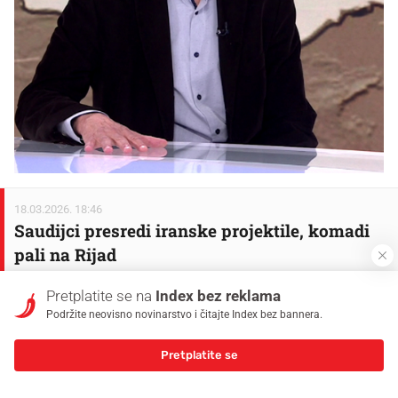
18.03.2026. 18:46
Saudijci presredi iranske projektile, komadi
pali na Rijad
Saudijska Arabija objavila je da su njezini protuzračni
Pretplatite se na
Index bez reklama
sustavi presreli i uništili dvije balističke rakete
Podržite neovisno novinarstvo i čitajte Index bez bannera.
lansirane prema Istočnoj provinciji, dok su nadležni
Pretplatite se
poručili da zasad nema izvješća o žrtvama. U kratkom
priopćenju glasnogovornik saudijskog ministarstva