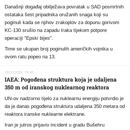
Današnji događaj obilježava povratak u SAD posmrtnih
ostataka šest pripadnika oružanih snaga koji su
poginuli kada se njihov zrakoplov za dopunu gorivom
KC-130 srušio na zapadu Iraka tijekom potpore
operaciji "Epski bijes".
Time se ukupan broj poginulih američkih vojnika u
ovom ratu popeo na 13.
18.03.2026. 19:45
IAEA: Pogođena struktura koja je udaljena
350 m od iranskog nuklearnog reaktora
UN-ov nadzorno tijelo za nuklearnu energiju potvrdio je
da je danas pogođena struktura udaljena 350 metara od
reaktora iranske nuklearne elektrane.
Iran je jutros prijavio incident u gradu Bušehru