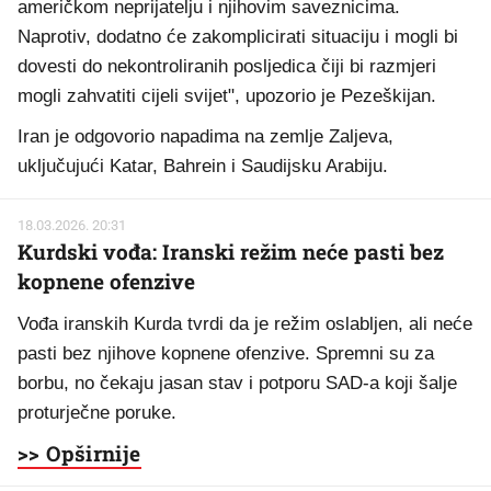
američkom neprijatelju i njihovim saveznicima.
Naprotiv, dodatno će zakomplicirati situaciju i mogli bi
dovesti do nekontroliranih posljedica čiji bi razmjeri
mogli zahvatiti cijeli svijet", upozorio je Pezeškijan.
Iran je odgovorio napadima na zemlje Zaljeva,
uključujući Katar, Bahrein i Saudijsku Arabiju.
18.03.2026. 20:31
Kurdski vođa: Iranski režim neće pasti bez
kopnene ofenzive
Vođa iranskih Kurda tvrdi da je režim oslabljen, ali neće
pasti bez njihove kopnene ofenzive. Spremni su za
borbu, no čekaju jasan stav i potporu SAD-a koji šalje
proturječne poruke.
>> Opširnije