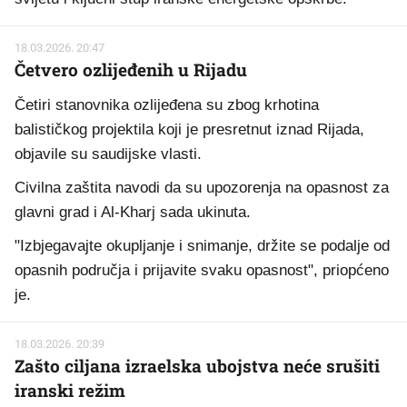
18.03.2026. 20:47
Četvero ozlijeđenih u Rijadu
Četiri stanovnika ozlijeđena su zbog krhotina
balističkog projektila koji je presretnut iznad Rijada,
objavile su saudijske vlasti.
Civilna zaštita navodi da su upozorenja na opasnost za
glavni grad i Al-Kharj sada ukinuta.
"Izbjegavajte okupljanje i snimanje, držite se podalje od
opasnih područja i prijavite svaku opasnost", priopćeno
je.
18.03.2026. 20:39
Zašto ciljana izraelska ubojstva neće srušiti
iranski režim