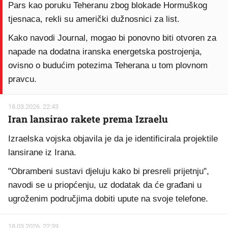
Pars kao poruku Teheranu zbog blokade Hormuškog
tjesnaca, rekli su američki dužnosnici za list.
Kako navodi Journal, mogao bi ponovno biti otvoren za
napade na dodatna iranska energetska postrojenja,
ovisno o budućim potezima Teherana u tom plovnom
pravcu.
18.03.2026. 22:43
Iran lansirao rakete prema Izraelu
Izraelska vojska objavila je da je identificirala projektile
lansirane iz Irana.
"Obrambeni sustavi djeluju kako bi presreli prijetnju",
navodi se u priopćenju, uz dodatak da će građani u
ugroženim područjima dobiti upute na svoje telefone.
18.03.2026. 22:39