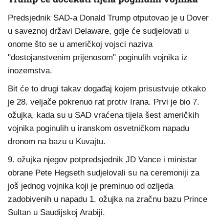
Predsjednik SAD-a Donald Trump otputovao je u Dover
u saveznoj državi Delaware, gdje će sudjelovati u
onome što se u američkoj vojsci naziva
"dostojanstvenim prijenosom" poginulih vojnika iz
inozemstva.
Bit će to drugi takav događaj kojem prisustvuje otkako
je 28. veljače pokrenuo rat protiv Irana. Prvi je bio 7.
ožujka, kada su u SAD vraćena tijela šest američkih
vojnika poginulih u iranskom osvetničkom napadu
dronom na bazu u Kuvajtu.
9. ožujka njegov potpredsjednik JD Vance i ministar
obrane Pete Hegseth sudjelovali su na ceremoniji za
još jednog vojnika koji je preminuo od ozljeda
zadobivenih u napadu 1. ožujka na zračnu bazu Prince
Sultan u Saudijskoj Arabiji.