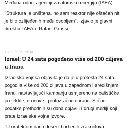
Međunarodnoj agenciji za atomsku energiju (IAEA).
"Struktura je uništena, no sam reaktor nije oštećen niti
je bilo ozlijeđenih među osobljem", izjavio je glavni
direktor IAEA-e Rafael Grossi.
18.03.2026. 19:34
Izrael: U 24 sata pogođeno više od 200 ciljeva
u Iranu
Izraelska vojska objavila je da je u protekla 24 sata
pogodila više od 200 ciljeva u zapadnom i središnjem
Iranu, nastavljajući kampanju usmjerenu na balističke
projektile, dronove i protuzračnu obranu. Slične
podatke prethodnih su dana objavili i drugi mediji koji
prate izraelske vojne izvore.
"U proteklom danu deseci borbenih zrakoplova