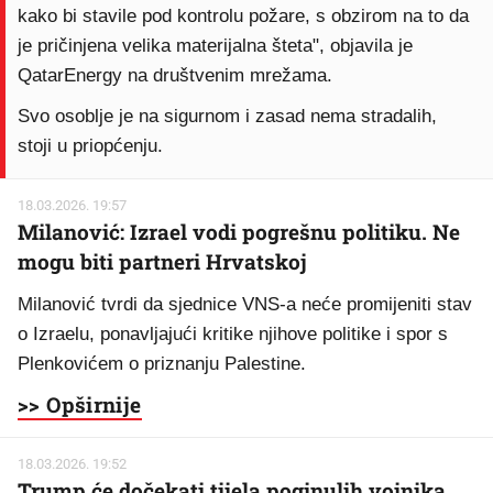
kako bi stavile pod kontrolu požare, s obzirom na to da
je pričinjena velika materijalna šteta", objavila je
QatarEnergy na društvenim mrežama.
Svo osoblje je na sigurnom i zasad nema stradalih,
stoji u priopćenju.
18.03.2026. 19:57
Milanović: Izrael vodi pogrešnu politiku. Ne
mogu biti partneri Hrvatskoj
Milanović tvrdi da sjednice VNS-a neće promijeniti stav
o Izraelu, ponavljajući kritike njihove politike i spor s
Plenkovićem o priznanju Palestine.
>> Opširnije
18.03.2026. 19:52
Trump će dočekati tijela poginulih vojnika