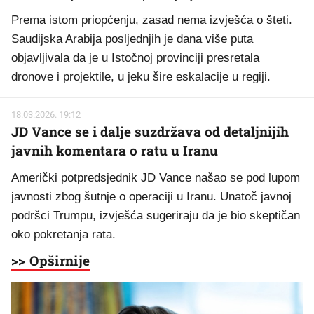
Prema istom priopćenju, zasad nema izvješća o šteti.
Saudijska Arabija posljednjih je dana više puta
objavljivala da je u Istočnoj provinciji presretala
dronove i projektile, u jeku šire eskalacije u regiji.
18.03.2026. 19:12
JD Vance se i dalje suzdržava od detaljnijih
javnih komentara o ratu u Iranu
Američki potpredsjednik JD Vance našao se pod lupom
javnosti zbog šutnje o operaciji u Iranu. Unatoč javnoj
podršci Trumpu, izvješća sugeriraju da je bio skeptičan
oko pokretanja rata.
>> Opširnije