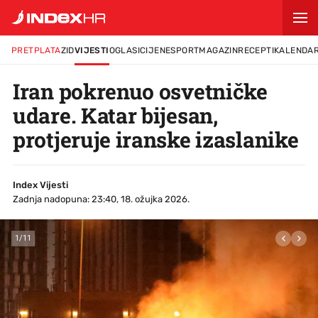
PRETPLATA
ZID
VIJESTI
OGLASI
CIJENE
SPORT
MAGAZIN
RECEPTI
KALENDA
Iran pokrenuo osvetničke
udare. Katar bijesan,
protjeruje iranske izaslanike
Index Vijesti
Zadnja nadopuna: 23:40, 18. ožujka 2026.
1
/
11