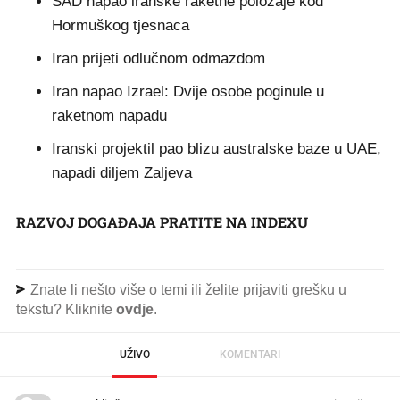
SAD napao iranske raketne položaje kod
Hormuškog tjesnaca
Iran prijeti odlučnom odmazdom
Iran napao Izrael: Dvije osobe poginule u
raketnom napadu
Iranski projektil pao blizu australske baze u UAE,
napadi diljem Zaljeva
RAZVOJ DOGAĐAJA PRATITE NA INDEXU
Znate li nešto više o temi ili želite prijaviti grešku u
tekstu? Kliknite
ovdje
.
UŽIVO
KOMENTARI