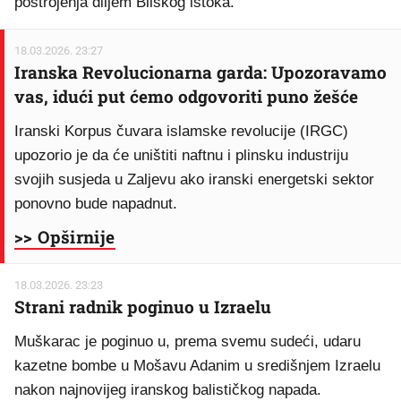
postrojenja diljem Bliskog istoka.
18.03.2026. 23:27
Iranska Revolucionarna garda: Upozoravamo
vas, idući put ćemo odgovoriti puno žešće
Iranski Korpus čuvara islamske revolucije (IRGC)
upozorio je da će uništiti naftnu i plinsku industriju
svojih susjeda u Zaljevu ako iranski energetski sektor
ponovno bude napadnut.
>> Opširnije
18.03.2026. 23:23
Strani radnik poginuo u Izraelu
Muškarac je poginuo u, prema svemu sudeći, udaru
kazetne bombe u Mošavu Adanim u središnjem Izraelu
nakon najnovijeg iranskog balističkog napada.