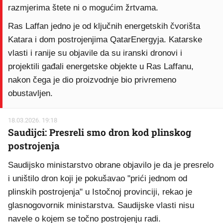
razmjerima štete ni o mogućim žrtvama.
Ras Laffan jedno je od ključnih energetskih čvorišta
Katara i dom postrojenjima QatarEnergyja. Katarske
vlasti i ranije su objavile da su iranski dronovi i
projektili gađali energetske objekte u Ras Laffanu,
nakon čega je dio proizvodnje bio privremeno
obustavljen.
18.03.2026. 19:18
Saudijci: Presreli smo dron kod plinskog
postrojenja
Saudijsko ministarstvo obrane objavilo je da je presrelo
i uništilo dron koji je pokušavao "prići jednom od
plinskih postrojenja" u Istočnoj provinciji, rekao je
glasnogovornik ministarstva. Saudijske vlasti nisu
navele o kojem se točno postrojenju radi.