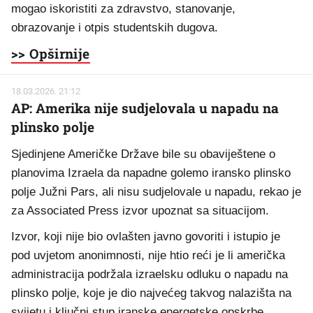
mogao iskoristiti za zdravstvo, stanovanje,
obrazovanje i otpis studentskih dugova.
>> Opširnije
18.03.2026. 21:12
AP: Amerika nije sudjelovala u napadu na
plinsko polje
Sjedinjene Američke Države bile su obaviještene o
planovima Izraela da napadne golemo iransko plinsko
polje Južni Pars, ali nisu sudjelovale u napadu, rekao je
za Associated Press izvor upoznat sa situacijom.
Izvor, koji nije bio ovlašten javno govoriti i istupio je
pod uvjetom anonimnosti, nije htio reći je li američka
administracija podržala izraelsku odluku o napadu na
plinsko polje, koje je dio najvećeg takvog nalazišta na
svijetu i ključni stup iranske energetske opskrbe.