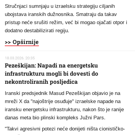
Stručnjaci sumnjaju u izraelsku strategiju ciljanih
ubojstava iranskih dužnosnika. Smatraju da takav
pristup neće srušiti režim, već bi mogao ojačati otpor i
dodatno destabilizirati regiju.
>> Opširnije
18.03.2026. 20:35
Pezeškijan: Napadi na energetsku
infrastrukturu mogli bi dovesti do
nekontroliranih posljedica
Iranski predsjednik Masud Pezeškijan objavio je na
mreži X da "najoštrije osuđuje" izraelske napade na
iransku energetsku infrastrukturu, nakon što je ranije
danas meta bio plinski kompleks Južni Pars.
"Takvi agresivni potezi neće donijeti ništa cionističko-