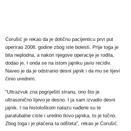
Ćorušić je rekao da je dotičnu pacijenticu prvi put
operirao 2008. godine zbog iste bolesti. Prije toga je
bila neplodna, a nakon njegove operacije je rodila,
dodao je. I onda se na istom jajniku javio recidiv.
Naveo je da je odstranio desni jajnik i da mu se lijevi
činio urednim.
"Ultrazvuk zna pogriješiti stranu, ono što je
ultrasonično lijevo je desno. I ja sam izvadio desni
jajnik. I na histološkom nalazu nađene su te
paratubalne ciste i uredno tkivo jajnika, to je točno.
Zbog toga i je plaćena ta odšteta", rekao je Ćorušić.