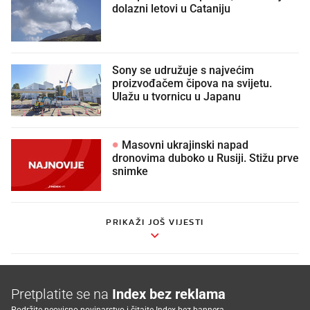
dolazni letovi u Cataniju
Sony se udružuje s najvećim
proizvođačem čipova na svijetu.
Ulažu u tvornicu u Japanu
Masovni ukrajinski napad
dronovima duboko u Rusiji. Stižu prve
snimke
PRIKAŽI JOŠ VIJESTI
Pretplatite se na
Index bez reklama
Podržite neovisno novinarstvo i čitajte Index bez bannera.