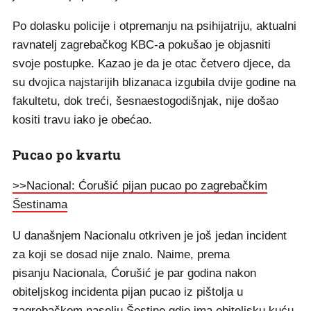
Po dolasku policije i otpremanju na psihijatriju, aktualni
ravnatelj zagrebačkog KBC-a pokušao je objasniti
svoje postupke. Kazao je da je otac četvero djece, da
su dvojica najstarijih blizanaca izgubila dvije godine na
fakultetu, dok treći, šesnaestogodišnjak, nije došao
kositi travu iako je obećao.
Pucao po kvartu
>>Nacional: Ćorušić pijan pucao po zagrebačkim
Šestinama
U današnjem Nacionalu otkriven je još jedan incident
za koji se dosad nije znalo. Naime, prema
pisanju Nacionala, Ćorušić je par godina nakon
obiteljskog incidenta pijan pucao iz pištolja u
zagrebačkom naselju Šestine gdje ima obiteljsku kuću,