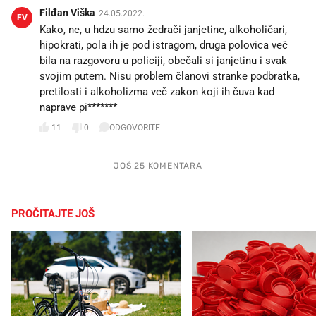
Filđan Viška
24.05.2022.
FV
Kako, ne, u hdzu samo žedrači janjetine, alkoholičari,
hipokrati, pola ih je pod istragom, druga polovica več
bila na razgovoru u policiji, obečali si janjetinu i svak
svojim putem. Nisu problem članovi stranke podbratka,
pretilosti i alkoholizma več zakon koji ih čuva kad
naprave pi*******
11
0
ODGOVORITE
JOŠ 25 KOMENTARA
PROČITAJTE JOŠ