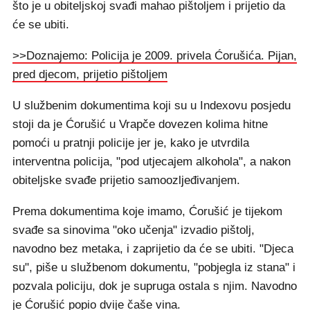
što je u obiteljskoj svađi mahao pištoljem i prijetio da
će se ubiti.
>>Doznajemo: Policija je 2009. privela Ćorušića. Pijan,
pred djecom, prijetio pištoljem
U službenim dokumentima koji su u Indexovu posjedu
stoji da je Ćorušić u Vrapče dovezen kolima hitne
pomoći u pratnji policije jer je, kako je utvrdila
interventna policija, "pod utjecajem alkohola", a nakon
obiteljske svađe prijetio samoozljeđivanjem.
Prema dokumentima koje imamo, Ćorušić je tijekom
svađe sa sinovima "oko učenja" izvadio pištolj,
navodno bez metaka, i zaprijetio da će se ubiti. "Djeca
su", piše u službenom dokumentu, "pobjegla iz stana" i
pozvala policiju, dok je supruga ostala s njim. Navodno
je Ćorušić popio dvije čaše vina.