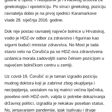
ginekologiju i opstetriciju. Po struci ginekolog, poziciju
ravnatelja dobio je na prvoj sjednici Karamarkove
vlade 28. siječnja 2016. godine.
Dok nije postao ravnatelj najveće bolnice u Hrvatskoj,
vodio je HDZ-ov odbor za zdravstvo i figurirao kao
sigurni budući ministar zdravstva. No Most je tada
stavio veto na Ćorušića pa se HDZ-ova zdravstvena
uzdanica morala zadovoljiti samo čelnom pozicijom u
najvećem bolničkom centru u zemlji.
Uz covid-19, Ćorušić si je taman izgradio poziciju
mudrog doktora koji je zabrinut zbog okupljanja i
necijepljenja, uostalom na toj matrici većina liječnika,
posebno onih HDZ-ovih, valjda iz potrebe dokazivanja
državnoj politici, izgradila je nekakav poseban status.
No, jenjavanjem pandemije, ipak isplivaju i druge