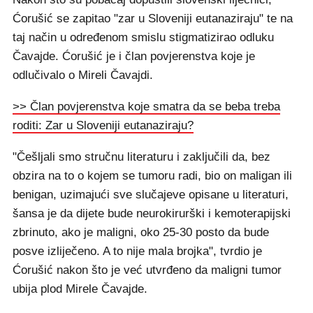
Ćorušić se zapitao "zar u Sloveniji eutanaziraju" te na
taj način u određenom smislu stigmatizirao odluku
Čavajde. Ćorušić je i član povjerenstva koje je
odlučivalo o Mireli Čavajdi.
>> Član povjerenstva koje smatra da se beba treba
roditi: Zar u Sloveniji eutanaziraju?
"Češljali smo stručnu literaturu i zaključili da, bez
obzira na to o kojem se tumoru radi, bio on maligan ili
benigan, uzimajući sve slučajeve opisane u literaturi,
šansa je da dijete bude neurokirurški i kemoterapijski
zbrinuto, ako je maligni, oko 25-30 posto da bude
posve izliječeno. A to nije mala brojka", tvrdio je
Ćorušić nakon što je već utvrđeno da maligni tumor
ubija plod Mirele Čavajde.