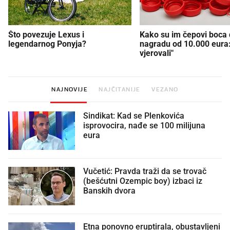
Što povezuje Lexus i
Kako su im čepovi boca d
legendarnog Ponyja?
nagradu od 10.000 eura
vjerovali"
NAJNOVIJE
NAJČITANIJE
VEZANO
Sindikat: Kad se Plenkovića
isprovocira, nađe se 100 milijuna
eura
Vučetić: Pravda traži da se trovač
(bešćutni Ozempic boy) izbaci iz
Banskih dvora
Etna ponovno eruptirala, obustavljeni