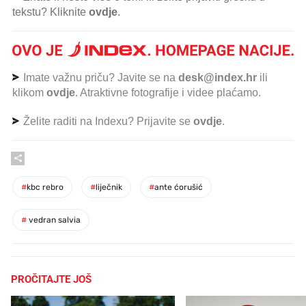
tekstu? Kliknite
ovdje
.
Imate važnu priču? Javite se na
desk@index.hr
ili
klikom
ovdje
. Atraktivne fotografije i videe plaćamo.
Želite raditi na Indexu? Prijavite se
ovdje
.
#
kbc rebro
#
liječnik
#
ante ćorušić
#
vedran salvia
PROČITAJTE JOŠ