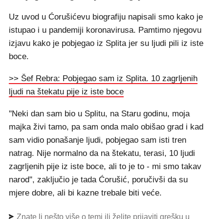
Uz uvod u Ćorušićevu biografiju napisali smo kako je
istupao i u pandemiji koronavirusa. Pamtimo njegovu
izjavu kako je pobjegao iz Splita jer su ljudi pili iz iste
boce.
>> Šef Rebra: Pobjegao sam iz Splita. 10 zagrljenih
ljudi na štekatu pije iz iste boce
''Neki dan sam bio u Splitu, na Staru godinu, moja
majka živi tamo, pa sam onda malo obišao grad i kad
sam vidio ponašanje ljudi, pobjegao sam isti tren
natrag. Nije normalno da na štekatu, terasi, 10 ljudi
zagrljenih pije iz iste boce, ali to je to - mi smo takav
narod'', zaključio je tada Ćorušić, poručivši da su
mjere dobre, ali bi kazne trebale biti veće.
Znate li nešto više o temi ili želite prijaviti grešku u