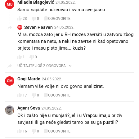
Miladin Blagojević
24.05.2022.
MB
Samo napišite hdzeovac i svima sve jasno
23
0
ODGOVORITE
Seven Heaven
24.05.2022.
SH
Mira, mozda zato jer u RH mozes zavrsiti u zatvoru zbog
komentara na netu, a neki ne zavrse ni kad opetovano
prijete i masu pistoljima... kuzis?
1
0
UČITAJTE JOŠ 2 ODGOVORA
Gogi Marde
24.05.2022.
GM
Nemam više volje ni ovo govno analizirat.
17
0
ODGOVORITE
Agent Sova
24.05.2022.
Ok i zašto nije u munjari?,jel i u Vrapću imaju priziv
savjesti ili ga neće gledati tamo pa su ga pustili?
16
0
ODGOVORITE