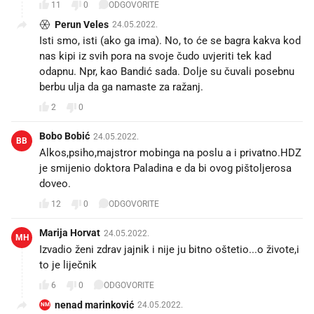
11
0
ODGOVORITE
Perun Veles
24.05.2022.
Isti smo, isti (ako ga ima). No, to će se bagra kakva kod
nas kipi iz svih pora na svoje čudo uvjeriti tek kad
odapnu. Npr, kao Bandić sada. Dolje su čuvali posebnu
berbu ulja da ga namaste za ražanj.
2
0
Bobo Bobić
24.05.2022.
BB
Alkos,psiho,majstror mobinga na poslu a i privatno.HDZ
je smijenio doktora Paladina e da bi ovog pištoljerosa
doveo.
12
0
ODGOVORITE
Marija Horvat
24.05.2022.
MH
Izvadio ženi zdrav jajnik i nije ju bitno oštetio...o živote,i
to je liječnik😥
6
0
ODGOVORITE
nenad marinković
24.05.2022.
NM