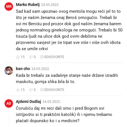
Marko Rubelj
24.05.2022.
MR
Sad kad sam upoznao ovog mentola mogu reći jel to to
što je našim ženama onaj Beroš omogućio. Trebali bi
svi mi Berošu pod prozor dok god našim ženama barem
jednog normalnog ginekologa ne omogući. Trebalo bi 50
tisuća ljudi na ulice dok god ovim debilima ne
prizovemo savjest jer će trpat sve više i više ovih idiota
da se umile crkvi
15
0
ODGOVORITE
ban cho
24.05.2022.
Kada bi trebalo za sadašnje stanje naše države izraditi
maskotu, gornja slika bila bi to.
15
0
ODGOVORITE
Ajdemi Dudlaj
24.05.2022.
AD
Ćorušiću daj mi reci dali smo i pred Bogom svi
isti(pošto si ti praktični katolik) ili i njemu trebamo
plaćati dopunsko ko i u medicini?