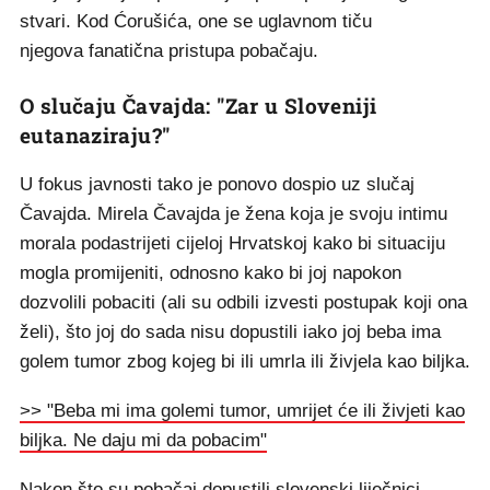
stvari. Kod Ćorušića, one se uglavnom tiču
njegova fanatična pristupa pobačaju.
O slučaju Čavajda: "Zar u Sloveniji
eutanaziraju?"
U fokus javnosti tako je ponovo dospio uz slučaj
Čavajda. Mirela Čavajda je žena koja je svoju intimu
morala podastrijeti cijeloj Hrvatskoj kako bi situaciju
mogla promijeniti, odnosno kako bi joj napokon
dozvolili pobaciti (ali su odbili izvesti postupak koji ona
želi), što joj do sada nisu dopustili iako joj beba ima
golem tumor zbog kojeg bi ili umrla ili živjela kao biljka.
>> "Beba mi ima golemi tumor, umrijet će ili živjeti kao
biljka. Ne daju mi da pobacim"
Nakon što su pobačaj dopustili slovenski liječnici,