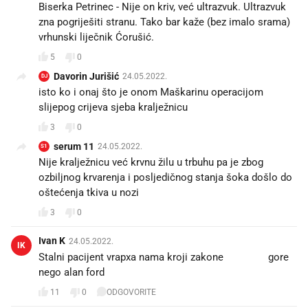
Biserka Petrinec - Nije on kriv, već ultrazvuk. Ultrazvuk
zna pogriješiti stranu. Tako bar kaže (bez imalo srama)
vrhunski liječnik Ćorušić.
5
0
Davorin Jurišić
24.05.2022.
DJ
isto ko i onaj što je onom Maškarinu operacijom
slijepog crijeva sjeba kralježnicu
3
0
serum 11
24.05.2022.
S1
Nije kralježnicu već krvnu žilu u trbuhu pa je zbog
ozbiljnog krvarenja i posljedičnog stanja šoka došlo do
oštećenja tkiva u nozi
3
0
Ivan K
24.05.2022.
IK
Stalni pacijent vrapxa nama kroji zakone 🤣🤣🤣 gore
nego alan ford
11
0
ODGOVORITE