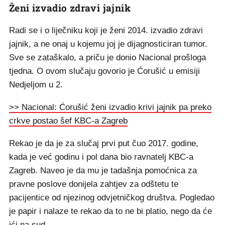
Ženi izvadio zdravi jajnik
Radi se i o liječniku koji je ženi 2014. izvadio zdravi
jajnik, a ne onaj u kojemu joj je dijagnosticiran tumor.
Sve se zataškalo, a priču je donio Nacional prošloga
tjedna. O ovom slučaju govorio je Ćorušić u emisiji
Nedjeljom u 2.
>> Nacional: Ćorušić ženi izvadio krivi jajnik pa preko
crkve postao šef KBC-a Zagreb
Rekao je da je za slučaj prvi put čuo 2017. godine,
kada je već godinu i pol dana bio ravnatelj KBC-a
Zagreb. Naveo je da mu je tadašnja pomoćnica za
pravne poslove donijela zahtjev za odštetu te
pacijentice od njezinog odvjetničkog društva. Pogledao
je papir i nalaze te rekao da to ne bi platio, nego da će
ići na sud.