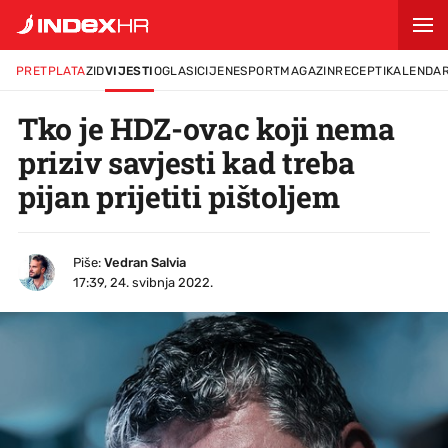
PRETPLATA
ZID
VIJESTI
OGLASI
CIJENE
SPORT
MAGAZIN
RECEPTI
KALENDA
Tko je HDZ-ovac koji nema
priziv savjesti kad treba
pijan prijetiti pištoljem
Piše:
Vedran Salvia
17:39, 24. svibnja 2022.