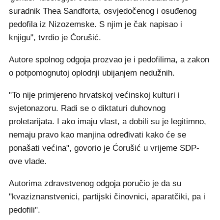
suradnik Thea Sandforta, osvjedočenog i osuđenog
pedofila iz Nizozemske. S njim je čak napisao i
knjigu", tvrdio je Ćorušić.
Autore spolnog odgoja prozvao je i pedofilima, a zakon
o potpomognutoj oplodnji ubijanjem nedužnih.
"To nije primjereno hrvatskoj većinskoj kulturi i
svjetonazoru. Radi se o diktaturi duhovnog
proletarijata. I ako imaju vlast, a dobili su je legitimno,
nemaju pravo kao manjina određivati kako će se
ponašati većina", govorio je Ćorušić u vrijeme SDP-
ove vlade.
Autorima zdravstvenog odgoja poručio je da su
"kvaziznanstvenici, partijski činovnici, aparatčiki, pa i
pedofili".