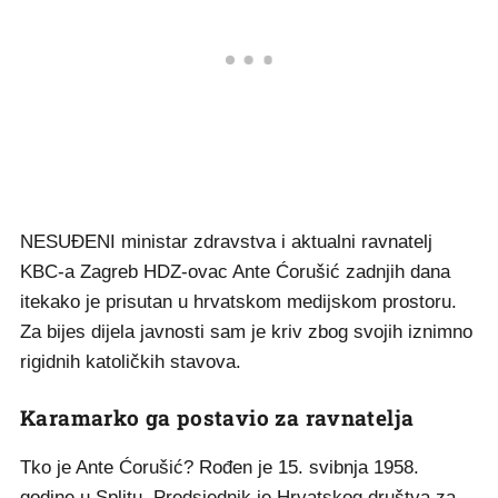
NESUĐENI ministar zdravstva i aktualni ravnatelj
KBC-a Zagreb HDZ-ovac Ante Ćorušić zadnjih dana
itekako je prisutan u hrvatskom medijskom prostoru.
Za bijes dijela javnosti sam je kriv zbog svojih iznimno
rigidnih katoličkih stavova.
Karamarko ga postavio za ravnatelja
Tko je Ante Ćorušić? Rođen je 15. svibnja 1958.
godine u Splitu. Predsjednik je Hrvatskog društva za