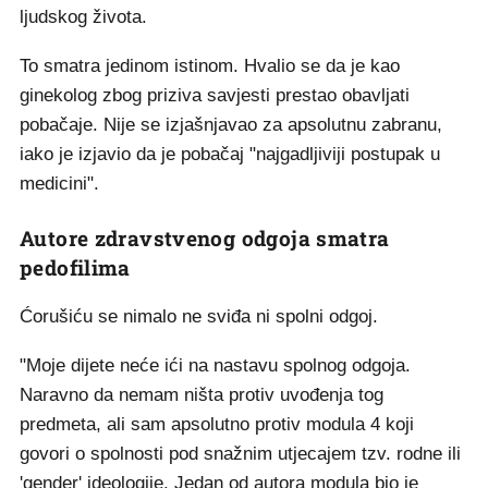
ljudskog života.
To smatra jedinom istinom. Hvalio se da je kao
ginekolog zbog priziva savjesti prestao obavljati
pobačaje. Nije se izjašnjavao za apsolutnu zabranu,
iako je izjavio da je pobačaj "najgadljiviji postupak u
medicini".
Autore zdravstvenog odgoja smatra
pedofilima
Ćorušiću se nimalo ne sviđa ni spolni odgoj.
"Moje dijete neće ići na nastavu spolnog odgoja.
Naravno da nemam ništa protiv uvođenja tog
predmeta, ali sam apsolutno protiv modula 4 koji
govori o spolnosti pod snažnim utjecajem tzv. rodne ili
'gender' ideologije. Jedan od autora modula bio je