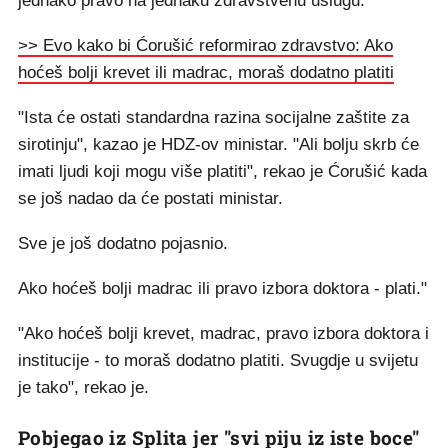
jednako pravo na jednaku zdravstvenu uslugu.
>> Evo kako bi Ćorušić reformirao zdravstvo: Ako
hoćeš bolji krevet ili madrac, moraš dodatno platiti
"Ista će ostati standardna razina socijalne zaštite za
sirotinju", kazao je HDZ-ov ministar. "Ali bolju skrb će
imati ljudi koji mogu više platiti", rekao je Ćorušić kada
se još nadao da će postati ministar.
Sve je još dodatno pojasnio.
Ako hoćeš bolji madrac ili pravo izbora doktora - plati."
"Ako hoćeš bolji krevet, madrac, pravo izbora doktora i
institucije - to moraš dodatno platiti. Svugdje u svijetu
je tako", rekao je.
Pobjegao iz Splita jer "svi piju iz iste boce"