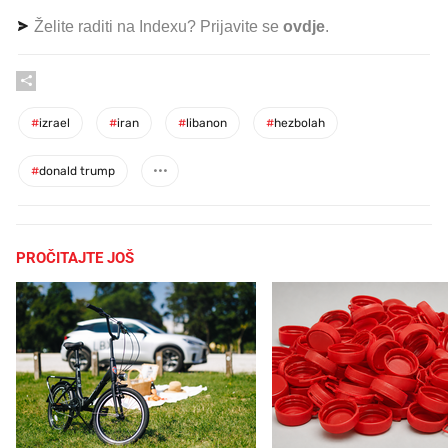
Želite raditi na Indexu? Prijavite se
ovdje
.
#
izrael
#
iran
#
libanon
#
hezbolah
#
donald trump
PROČITAJTE JOŠ