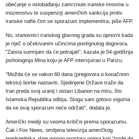
obećanje o oslobađanju zamrznute iranske imovine u
inozemstvu te suspenziji američkih sankcija protiv
iranske nafte čim se sporazum implementira, piše AFP.
No, stanovnici iranskog glavnog grada su oprezni kada
je riječ o očekivanim učincima postignutog dogovora.
"Zaista sumnjam da će potrajati", kazala je 54-godišnja
psihologinja Mina koju je AFP intervjuirao u Parizu.
"Možda će se nakon 60 dana (pregovora o konačnom
tekstu) borbe nastaviti. Sjedinjene Države traže da
Iran preda svoj uranij i ostavi Libanon na miru, što
Islamska Republika odbija. Stoga sam gotovo sigurna
da se ovaj sporazum neće održati", dodala je.
Američki mediji su veoma kritični prema sporazumu.
Čak i Fox News, omiljena televizija američkog
predsjednika, daje mnogo prostora onima koji "tvrde da