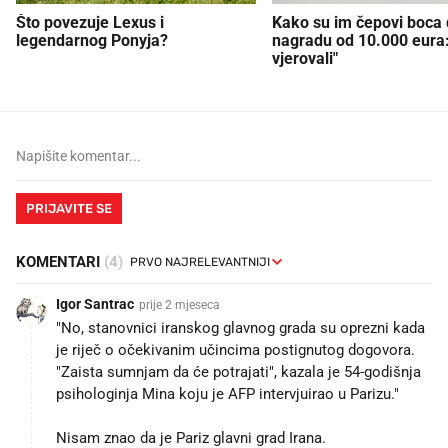
Što povezuje Lexus i
Kako su im čepovi boca d
legendarnog Ponyja?
nagradu od 10.000 eura
vjerovali"
PRIJAVITE SE
KOMENTARI
(4)
Igor Santrac
prije 2 mjeseca
"No, stanovnici iranskog glavnog grada su oprezni kada
je riječ o očekivanim učincima postignutog dogovora.
"Zaista sumnjam da će potrajati", kazala je 54-godišnja
psihologinja Mina koju je AFP intervjuirao u Parizu."
Nisam znao da je Pariz glavni grad Irana.