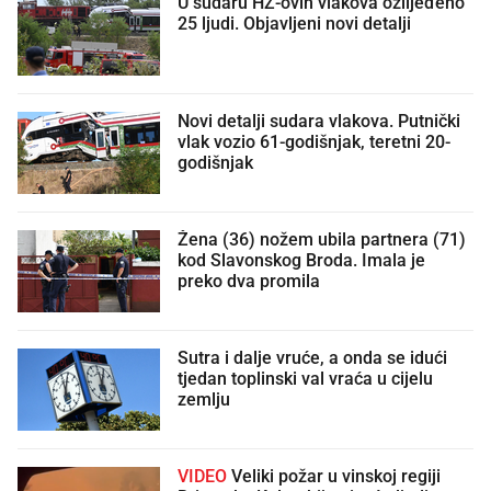
U sudaru HŽ-ovih vlakova ozlijeđeno
25 ljudi. Objavljeni novi detalji
Novi detalji sudara vlakova. Putnički
vlak vozio 61-godišnjak, teretni 20-
godišnjak
Žena (36) nožem ubila partnera (71)
kod Slavonskog Broda. Imala je
preko dva promila
Sutra i dalje vruće, a onda se idući
tjedan toplinski val vraća u cijelu
zemlju
VIDEO
Veliki požar u vinskoj regiji