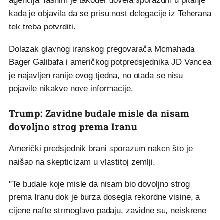
agencija Tasnim je također dovela sporazum u pitanje
kada je objavila da se prisutnost delegacije iz Teherana
tek treba potvrditi.
Dolazak glavnog iranskog pregovarača Momahada
Bager Galibafa i američkog potpredsjednika JD Vancea
je najavljen ranije ovog tjedna, no otada se nisu
pojavile nikakve nove informacije.
Trump: Zavidne budale misle da nisam
dovoljno strog prema Iranu
Američki predsjednik brani sporazum nakon što je
naišao na skepticizam u vlastitoj zemlji.
"Te budale koje misle da nisam bio dovoljno strog
prema Iranu dok je burza dosegla rekordne visine, a
cijene nafte strmoglavo padaju, zavidne su, neiskrene