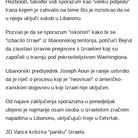
Hezbolah, također vidi sporazum kao "veliku pobjedu"
Irana kojem je zahvalio na tome što je inzistirao da se
u njega uključi sukob u Libanonu.
Pozvao je da se sporazum "iskoristi" kako bi se
"izbacilo Izrael" iz libanonskog teritorija, potičući Bejrut
da zaustavi izravne pregovore s Izraelom koji su
započeli u travnju pod pokroviteljstvom Washingtona.
Libanonski predsjednik Joseph Aoun je ranije ustvrdio
da je riječ o procesu koji je "neovisan" o američko-
iranskom dogovoru u koji Izrael nije uključen.
Od najave zaključenja sporazuma u ponedjeljak
ubijeno je najmanje osam osoba u izraelskim zračnim
napadima u Libanonu, uključujući troje u četvrtak.
JD Vance kritizira "paniku" Izraela