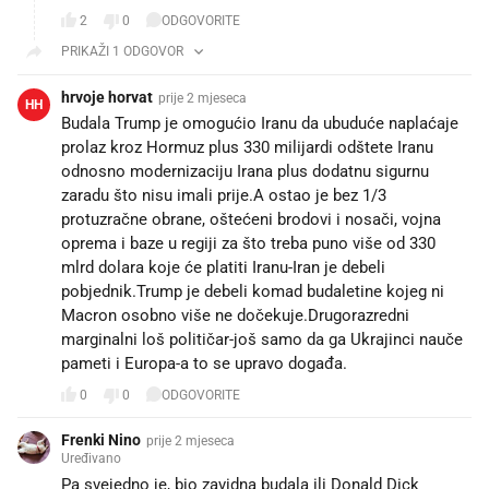
2
0
ODGOVORITE
PRIKAŽI 1 ODGOVOR
hrvoje horvat
prije 2 mjeseca
HH
Budala Trump je omogućio Iranu da ubuduće naplaćaje
prolaz kroz Hormuz plus 330 milijardi odštete Iranu
odnosno modernizaciju Irana plus dodatnu sigurnu
zaradu što nisu imali prije.A ostao je bez 1/3
protuzračne obrane, oštećeni brodovi i nosači, vojna
oprema i baze u regiji za što treba puno više od 330
mlrd dolara koje će platiti Iranu-Iran je debeli
pobjednik.Trump je debeli komad budaletine kojeg ni
Macron osobno više ne dočekuje.Drugorazredni
marginalni loš političar-još samo da ga Ukrajinci nauče
pameti i Europa-a to se upravo događa.
0
0
ODGOVORITE
Frenki Nino
prije 2 mjeseca
Uređivano
Pa svejedno je, bio zavidna budala ili Donald Dick 😎