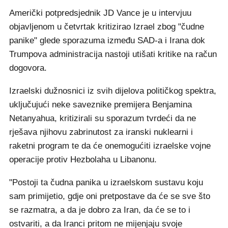
Američki potpredsjednik JD Vance je u intervjuu
objavljenom u četvrtak kritizirao Izrael zbog "čudne
panike" glede sporazuma između SAD-a i Irana dok
Trumpova administracija nastoji utišati kritike na račun
dogovora.
Izraelski dužnosnici iz svih dijelova političkog spektra,
uključujući neke saveznike premijera Benjamina
Netanyahua, kritizirali su sporazum tvrdeći da ne
rješava njihovu zabrinutost za iranski nuklearni i
raketni program te da će onemogućiti izraelske vojne
operacije protiv Hezbolaha u Libanonu.
"Postoji ta čudna panika u izraelskom sustavu koju
sam primijetio, gdje oni pretpostave da će se sve što
se razmatra, a da je dobro za Iran, da će se to i
ostvariti, a da Iranci pritom ne mijenjaju svoje