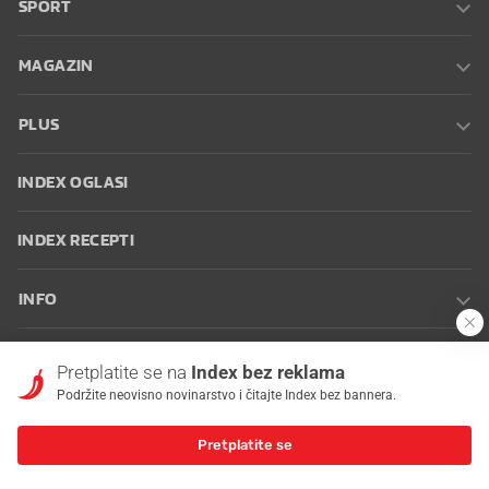
SPORT
MAGAZIN
PLUS
INDEX OGLASI
INDEX RECEPTI
INFO
Oglašavanje
Zaposli se na Indexu
Kontakt
Impressum
Uvjeti
Pretplatite se na
Index bez reklama
korištenja
Postavke kolačića
Podržite neovisno novinarstvo i čitajte Index bez bannera.
Pretplatite se
© 2026 Index