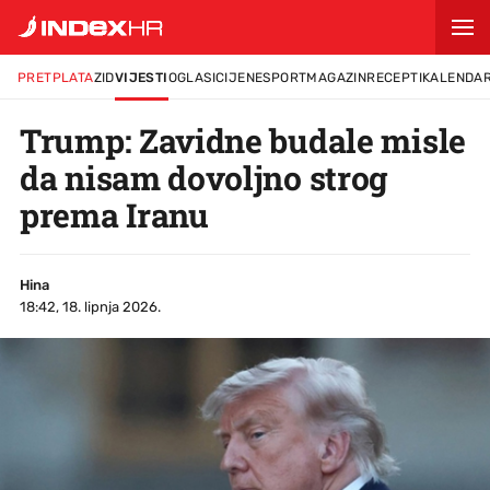
PRETPLATA
ZID
VIJESTI
OGLASI
CIJENE
SPORT
MAGAZIN
RECEPTI
KALENDA
Trump: Zavidne budale misle
da nisam dovoljno strog
prema Iranu
Hina
18:42, 18. lipnja 2026.