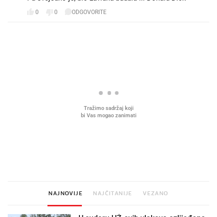
0
0
ODGOVORITE
PROČITAJTE JOŠ
Što povezuje Lexus i
Kako su im čepovi boca d
legendarnog Ponyja?
nagradu od 10.000 eura
vjerovali"
NAJNOVIJE
NAJČITANIJE
VEZANO