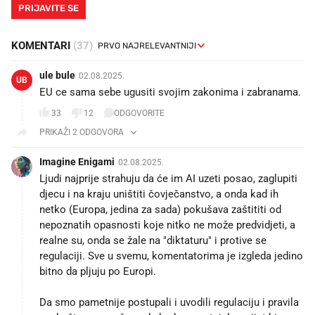
PRIJAVITE SE
KOMENTARI
(37)
ule bule
02.08.2025.
UB
EU ce sama sebe ugusiti svojim zakonima i zabranama.
33
12
ODGOVORITE
PRIKAŽI 2 ODGOVORA
Imagine Enigami
02.08.2025.
Ljudi najprije strahuju da će im AI uzeti posao, zaglupiti
djecu i na kraju uništiti čovječanstvo, a onda kad ih
netko (Europa, jedina za sada) pokušava zaštititi od
nepoznatih opasnosti koje nitko ne može predvidjeti, a
realne su, onda se žale na "diktaturu" i protive se
regulaciji. Sve u svemu, komentatorima je izgleda jedino
bitno da pljuju po Europi.
Da smo pametnije postupali i uvodili regulaciju i pravila