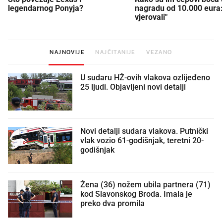
legendarnog Ponyja?
nagradu od 10.000 eura
vjerovali"
NAJNOVIJE
NAJČITANIJE
VEZANO
U sudaru HŽ-ovih vlakova ozlijeđeno
25 ljudi. Objavljeni novi detalji
Novi detalji sudara vlakova. Putnički
vlak vozio 61-godišnjak, teretni 20-
godišnjak
Žena (36) nožem ubila partnera (71)
kod Slavonskog Broda. Imala je
preko dva promila