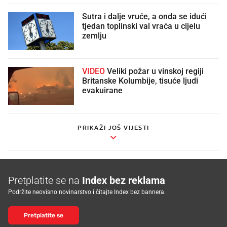
Sutra i dalje vruće, a onda se idući
tjedan toplinski val vraća u cijelu
zemlju
VIDEO
Veliki požar u vinskoj regiji
Britanske Kolumbije, tisuće ljudi
evakuirane
PRIKAŽI JOŠ VIJESTI
Pretplatite se na
Index bez reklama
Podržite neovisno novinarstvo i čitajte Index bez bannera.
Pretplatite se