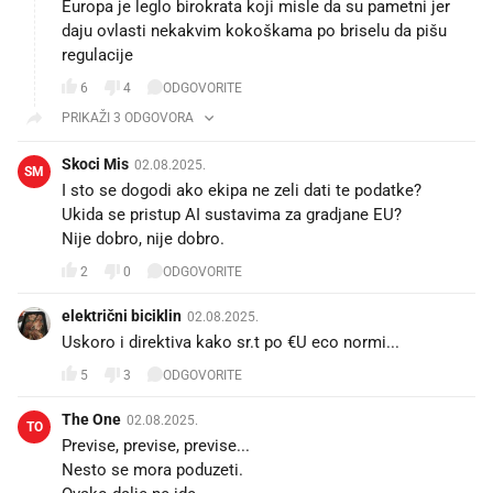
Europa je leglo birokrata koji misle da su pametni jer
daju ovlasti nekakvim kokoškama po briselu da pišu
regulacije
6
4
ODGOVORITE
PRIKAŽI 3 ODGOVORA
Skoci Mis
02.08.2025.
SM
I sto se dogodi ako ekipa ne zeli dati te podatke?
Ukida se pristup AI sustavima za gradjane EU?
Nije dobro, nije dobro.
2
0
ODGOVORITE
električni biciklin
02.08.2025.
Uskoro i direktiva kako sr.t po €U eco normi...
5
3
ODGOVORITE
The One
02.08.2025.
TO
Previse, previse, previse...
Nesto se mora poduzeti.