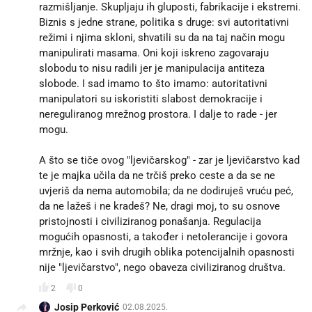
razmišljanje. Skupljaju ih gluposti, fabrikacije i ekstremi.
Biznis s jedne strane, politika s druge: svi autoritativni
režimi i njima skloni, shvatili su da na taj način mogu
manipulirati masama. Oni koji iskreno zagovaraju
slobodu to nisu radili jer je manipulacija antiteza
slobode. I sad imamo to što imamo: autoritativni
manipulatori su iskoristiti slabost demokracije i
nereguliranog mrežnog prostora. I dalje to rade - jer
mogu.
A što se tiče ovog "ljevičarskog" - zar je ljevičarstvo kad
te je majka učila da ne trčiš preko ceste a da se ne
uvjeriš da nema automobila; da ne dodiruješ vruću peć,
da ne lažeš i ne kradeš? Ne, dragi moj, to su osnove
pristojnosti i civiliziranog ponašanja. Regulacija
mogućih opasnosti, a također i netolerancije i govora
mržnje, kao i svih drugih oblika potencijalnih opasnosti
nije "ljevičarstvo", nego obaveza civiliziranog društva.
2
0
Josip Perković
02.08.2025.