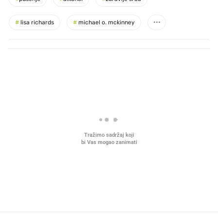
#
lisa richards
#
michael o. mckinney
PROČITAJTE JOŠ
VIDEO
Liječnik otkrio kad je
Mokri prsti, kruh i paštet
najbolje vrijeme za skidanje
ritual koji nikad nismo p
dioptrije