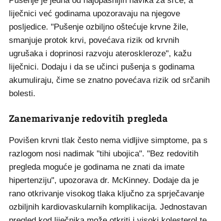
Pušenje je jedna od najopasnijih navika za srce, a
liječnici već godinama upozoravaju na njegove
posljedice. "Pušenje ozbiljno oštećuje krvne žile,
smanjuje protok krvi, povećava rizik od krvnih
ugrušaka i doprinosi razvoju ateroskleroze", kažu
liječnici. Dodaju i da se učinci pušenja s godinama
akumuliraju, čime se znatno povećava rizik od srčanih
bolesti.
Zanemarivanje redovitih pregleda
Povišen krvni tlak često nema vidljive simptome, pa s
razlogom nosi nadimak "tihi ubojica". "Bez redovitih
pregleda moguće je godinama ne znati da imate
hipertenziju", upozorava dr. McKinney. Dodaje da je
rano otkrivanje visokog tlaka ključno za sprječavanje
ozbiljnih kardiovaskularnih komplikacija. Jednostavan
pregled kod liječnika može otkriti i visoki kolesterol te