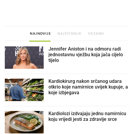
VIDEO
Liječnik otkrio kad je
Mokri prsti, kruh i paštet
najbolje vrijeme za skidanje
ritual koji nikad nismo p
dioptrije
NAJNOVIJE
NAJČITANIJE
VEZANO
Jennifer Aniston i na odmoru radi
jednostavnu vježbu koja jača cijelo
tijelo
Kardiokirurg nakon srčanog udara
otkrio koje namirnice uvijek kupuje, a
koje izbjegava
Kardiolozi izdvajaju jednu namirnicu
koju vrijedi jesti za zdravije srce