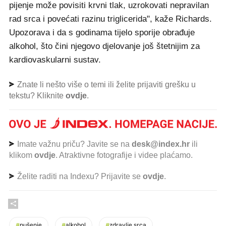
pijenje može povisiti krvni tlak, uzrokovati nepravilan
rad srca i povećati razinu triglicerida", kaže Richards.
Upozorava i da s godinama tijelo sporije obrađuje
alkohol, što čini njegovo djelovanje još štetnijim za
kardiovaskularni sustav.
Znate li nešto više o temi ili želite prijaviti grešku u
tekstu? Kliknite
ovdje
.
Imate važnu priču? Javite se na
desk@index.hr
ili
klikom
ovdje
. Atraktivne fotografije i videe plaćamo.
Želite raditi na Indexu? Prijavite se
ovdje
.
#
pušenje
#
alkohol
#
zdravlje srca