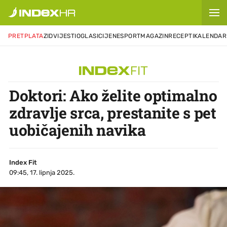
PRETPLATA
ZID
VIJESTI
OGLASI
CIJENE
SPORT
MAGAZIN
RECEPTI
KALENDAR
Doktori: Ako želite optimalno
zdravlje srca, prestanite s pet
uobičajenih navika
Index Fit
09:45, 17. lipnja 2025.