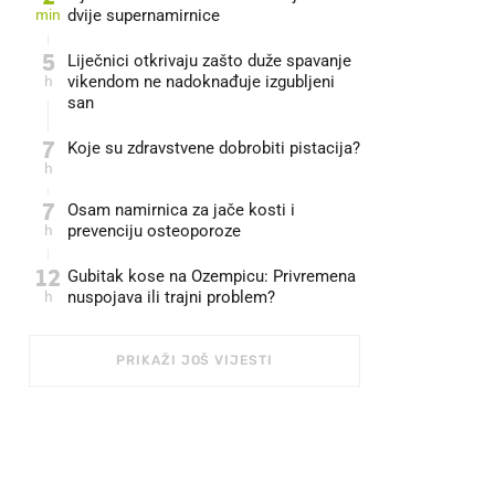
min
dvije supernamirnice
5
Liječnici otkrivaju zašto duže spavanje
h
vikendom ne nadoknađuje izgubljeni
san
7
Koje su zdravstvene dobrobiti pistacija?
h
7
Osam namirnica za jače kosti i
h
prevenciju osteoporoze
12
Gubitak kose na Ozempicu: Privremena
h
nuspojava ili trajni problem?
PRIKAŽI JOŠ VIJESTI