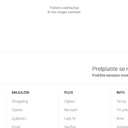
Tražimo sadržaj koji
bi Vas mogao zanimati
Pretplatite se
Podržite neovisno novin
MAGAZIN
PLUS
INFO
Shopping
Oglasi
Tečaj
Cijene
Recepti
TV pr
Ljubimci
Lajk.hr
Kino
Food
Vježbe
Vrijem