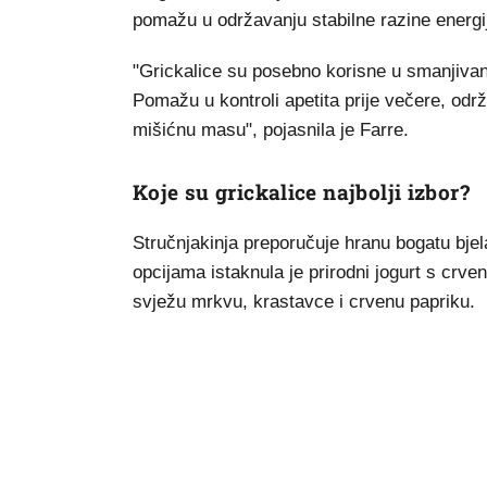
pomažu u održavanju stabilne razine energij
"Grickalice su posebno korisne u smanjiva
Pomažu u kontroli apetita prije večere, odr
mišićnu masu", pojasnila je Farre.
Koje su grickalice najbolji izbor?
Stručnjakinja preporučuje hranu bogatu bje
opcijama istaknula je prirodni jogurt s cr
svježu mrkvu, krastavce i crvenu papriku.