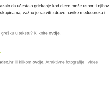
pokazalo da učestalo grickanje kod djece može usporiti njihov
 skupinama, važno je razviti zdrave navike međuobroka i
ti grešku u tekstu? Kliknite
ovdje
.
.
dex.hr
ili klikom
ovdje
. Atraktivne fotografije i videe
.