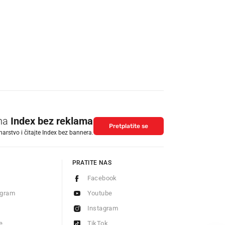
 na
Index bez reklama
Pretplatite se
arstvo i čitajte Index bez bannera.
PRATITE NAS
Facebook
ogram
Youtube
Instagram
e
TikTok