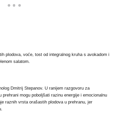
tih plodova, voće, tost od integralnog kruha s avokadom i
zelenom salatom.
psiholog Dmitrij Stepanov. U ranijem razgovoru za
u prehrani mogu poboljšati razinu energije i emocionalnu
je raznih vrsta orašastih plodova u prehranu, jer
u.