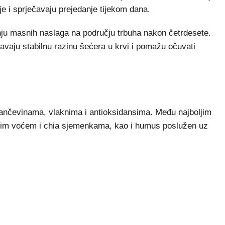
e i sprječavaju prejedanje tijekom dana.
nju masnih naslaga na području trbuha nakon četrdesete.
žavaju stabilnu razinu šećera u krvi i pomažu očuvati
lančevinama, vlaknima i antioksidansima. Među najboljim
venim voćem i chia sjemenkama, kao i humus poslužen uz