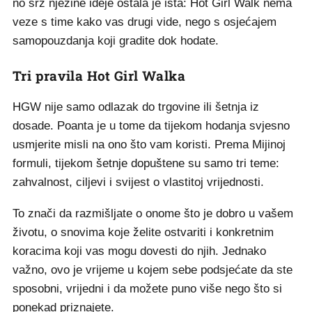
no srž njezine ideje ostala je ista: Hot Girl Walk nema
veze s time kako vas drugi vide, nego s osjećajem
samopouzdanja koji gradite dok hodate.
Tri pravila Hot Girl Walka
HGW nije samo odlazak do trgovine ili šetnja iz
dosade. Poanta je u tome da tijekom hodanja svjesno
usmjerite misli na ono što vam koristi. Prema Mijinoj
formuli, tijekom šetnje dopuštene su samo tri teme:
zahvalnost, ciljevi i svijest o vlastitoj vrijednosti.
To znači da razmišljate o onome što je dobro u vašem
životu, o snovima koje želite ostvariti i konkretnim
koracima koji vas mogu dovesti do njih. Jednako
važno, ovo je vrijeme u kojem sebe podsjećate da ste
sposobni, vrijedni i da možete puno više nego što si
ponekad priznajete.