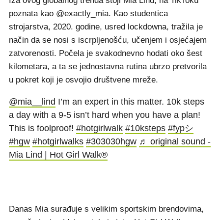
Iza ovog globalnog trenda stoji Mia Lind, na TikToku
poznata kao @exactly_mia. Kao studentica
strojarstva, 2020. godine, usred lockdowna, tražila je
način da se nosi s iscrpljenošću, učenjem i osjećajem
zatvorenosti. Počela je svakodnevno hodati oko šest
kilometara, a ta se jednostavna rutina ubrzo pretvorila
u pokret koji je osvojio društvene mreže.
@mia__lind
I’m an expert in this matter. 10k steps
a day with a 9-5 isn’t hard when you have a plan!
This is foolproof!
#hotgirlwalk
#10ksteps
#fypシ
#hgw
#hotgirlwalks
#303030hgw
♬ original sound -
Mia Lind | Hot Girl Walk®
Danas Mia surađuje s velikim sportskim brendovima,