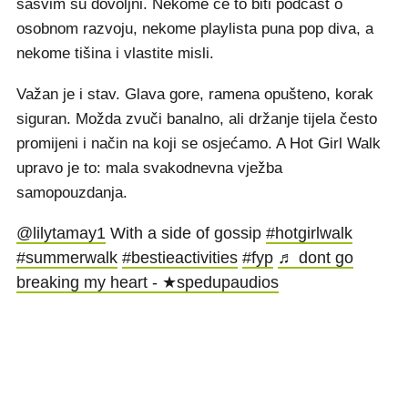
sasvim su dovoljni. Nekome će to biti podcast o
osobnom razvoju, nekome playlista puna pop diva, a
nekome tišina i vlastite misli.
Važan je i stav. Glava gore, ramena opušteno, korak
siguran. Možda zvuči banalno, ali držanje tijela često
promijeni i način na koji se osjećamo. A Hot Girl Walk
upravo je to: mala svakodnevna vježba
samopouzdanja.
@lilytamay1
With a side of gossip
#hotgirlwalk
#summerwalk
#bestieactivities
#fyp
♬ dont go
breaking my heart - ★spedupaudios