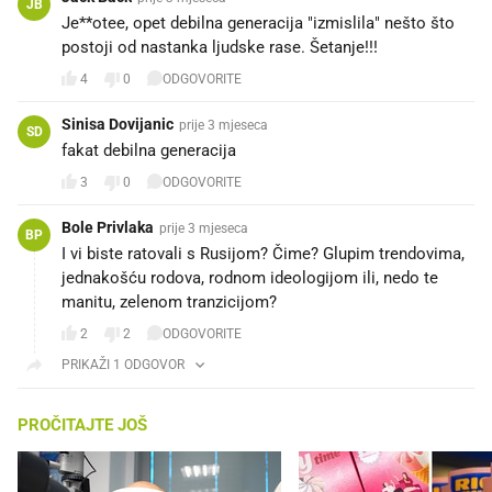
JB
Je**otee, opet debilna generacija "izmislila" nešto što
postoji od nastanka ljudske rase. Šetanje!!!
4
0
ODGOVORITE
Sinisa Dovijanic
prije 3 mjeseca
SD
fakat debilna generacija
3
0
ODGOVORITE
Bole Privlaka
prije 3 mjeseca
BP
I vi biste ratovali s Rusijom? Čime? Glupim trendovima,
jednakošću rodova, rodnom ideologijom ili, nedo te
manitu, zelenom tranzicijom?
2
2
ODGOVORITE
PRIKAŽI 1 ODGOVOR
PROČITAJTE JOŠ