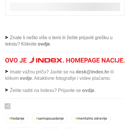
Znate li nešto više o temi ili želite prijaviti grešku u
tekstu? Kliknite
ovdje
.
Imate važnu priču? Javite se na
desk@index.hr
ili
klikom
ovdje
. Atraktivne fotografije i videe plaćamo.
Želite raditi na Indexu? Prijavite se
ovdje
.
#
hodanje
#
samopouzdanje
#
mentalno zdravlje