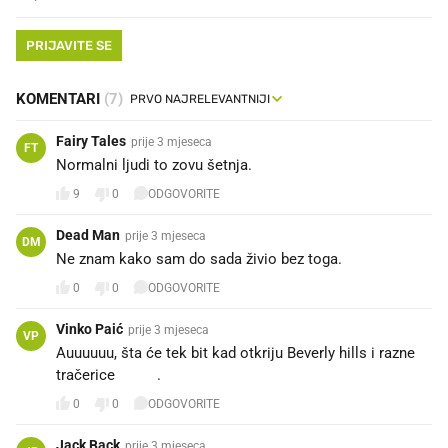
PRIJAVITE SE
KOMENTARI
(7)
Fairy Tales
prije 3 mjeseca
FT
Normalni ljudi to zovu šetnja.
9
0
ODGOVORITE
Dead Man
prije 3 mjeseca
DM
Ne znam kako sam do sada živio bez toga.
0
0
ODGOVORITE
Vinko Paić
prije 3 mjeseca
VP
Auuuuuu, šta će tek bit kad otkriju Beverly hills i razne
tračerice 😜😁.
0
0
ODGOVORITE
Jack Back
prije 3 mjeseca