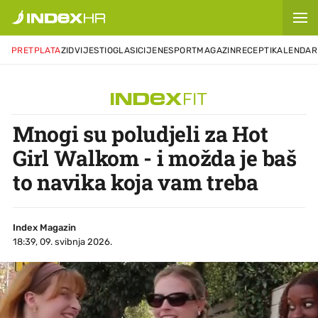
PRETPLATA
ZID
VIJESTI
OGLASI
CIJENE
SPORT
MAGAZIN
RECEPTI
KALENDAR
Mnogi su poludjeli za Hot
Girl Walkom - i možda je baš
to navika koja vam treba
Index Magazin
18:39, 09. svibnja 2026.