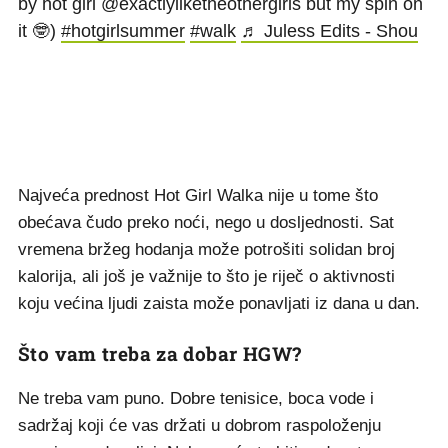
by hot girl @exactlyliketheothergirls but my spin on
it 🤓)
#hotgirlsummer
#walk
♬ Juless Edits - Shou
Najveća prednost Hot Girl Walka nije u tome što
obećava čudo preko noći, nego u dosljednosti. Sat
vremena bržeg hodanja može potrošiti solidan broj
kalorija, ali još je važnije to što je riječ o aktivnosti
koju većina ljudi zaista može ponavljati iz dana u dan.
Što vam treba za dobar HGW?
Ne treba vam puno. Dobre tenisice, boca vode i
sadržaj koji će vas držati u dobrom raspoloženju