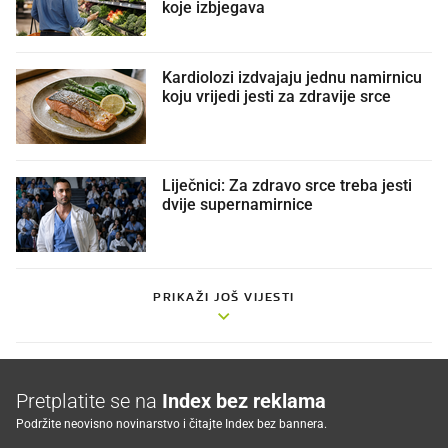
koje izbjegava
Kardiolozi izdvajaju jednu namirnicu
koju vrijedi jesti za zdravije srce
Liječnici: Za zdravo srce treba jesti
dvije supernamirnice
PRIKAŽI JOŠ VIJESTI
Pretplatite se na
Index bez reklama
Podržite neovisno novinarstvo i čitajte Index bez bannera.