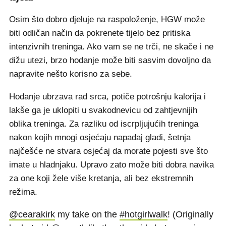
Osim što dobro djeluje na raspoloženje, HGW može
biti odličan način da pokrenete tijelo bez pritiska
intenzivnih treninga. Ako vam se ne trči, ne skače i ne
dižu utezi, brzo hodanje može biti sasvim dovoljno da
napravite nešto korisno za sebe.
Hodanje ubrzava rad srca, potiče potrošnju kalorija i
lakše ga je uklopiti u svakodnevicu od zahtjevnijih
oblika treninga. Za razliku od iscrpljujućih treninga
nakon kojih mnogi osjećaju napadaj gladi, šetnja
najčešće ne stvara osjećaj da morate pojesti sve što
imate u hladnjaku. Upravo zato može biti dobra navika
za one koji žele više kretanja, ali bez ekstremnih
režima.
@cearakirk
my take on the
#hotgirlwalk
! (Originally