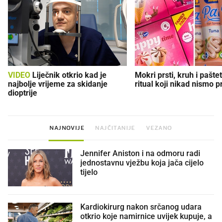
VIDEO
Liječnik otkrio kad je
Mokri prsti, kruh i paštet
najbolje vrijeme za skidanje
ritual koji nikad nismo p
dioptrije
NAJNOVIJE
NAJČITANIJE
VEZANO
Jennifer Aniston i na odmoru radi
jednostavnu vježbu koja jača cijelo
tijelo
Kardiokirurg nakon srčanog udara
otkrio koje namirnice uvijek kupuje, a