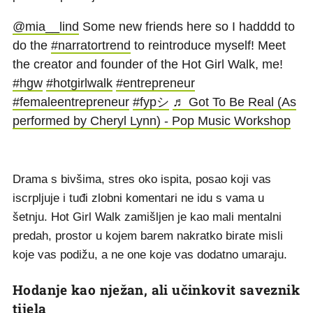
@mia__lind
Some new friends here so I hadddd to
do the
#narratortrend
to reintroduce myself! Meet
the creator and founder of the Hot Girl Walk, me!
#hgw
#hotgirlwalk
#entrepreneur
#femaleentrepreneur
#fypシ
♬ Got To Be Real (Αs
performed by Cheryl Lynn) - Pop Music Workshop
Drama s bivšima, stres oko ispita, posao koji vas
iscrpljuje i tuđi zlobni komentari ne idu s vama u
šetnju. Hot Girl Walk zamišljen je kao mali mentalni
predah, prostor u kojem barem nakratko birate misli
koje vas podižu, a ne one koje vas dodatno umaraju.
Hodanje kao nježan, ali učinkovit saveznik
tijela