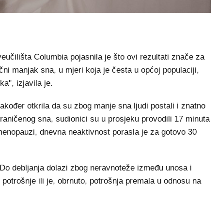
učilišta Columbia pojasnila je što ovi rezultati znače za
ni manjak sna, u mjeri koja je česta u općoj populaciji,
a", izjavila je.
 također otkrila da su zbog manje sna ljudi postali i znatno
graničenog sna, sudionici su u prosjeku provodili 17 minuta
menopauzi, dnevna neaktivnost porasla je za gotovo 30
Do debljanja dolazi zbog neravnoteže između unosa i
 potrošnje ili je, obrnuto, potrošnja premala u odnosu na