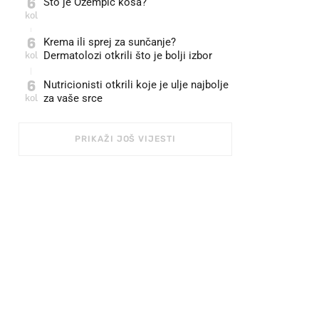
6
Što je Ozempic kosa?
kol
6
Krema ili sprej za sunčanje?
kol
Dermatolozi otkrili što je bolji izbor
6
Nutricionisti otkrili koje je ulje najbolje
kol
za vaše srce
PRIKAŽI JOŠ VIJESTI