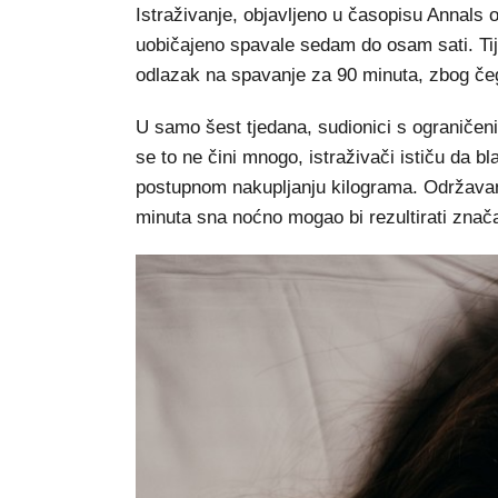
Istraživanje, objavljeno u časopisu Annals o
uobičajeno spavale sedam do osam sati. Tij
odlazak na spavanje za 90 minuta, zbog čeg
U samo šest tjedana, sudionici s ograničen
se to ne čini mnogo, istraživači ističu da bl
postupnom nakupljanju kilograma. Održavan
minuta sna noćno mogao bi rezultirati značaj