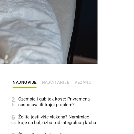
NAJNOVIJE
NAJČITANIJE
VEZANO
2
Ozempic i gubitak kose: Privremena
h
nuspojava ili trajni problem?
6
Želite jesti više vlakana? Namirnice
kol
koje su bolji izbor od integralnog kruha