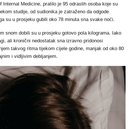
f Internal Medicine, pratilo je 95 odraslih osoba koje su
ekom studije, od sudionika je zatraženo da odgode
a su u prosjeku gubili oko 78 minuta sna svake noći.
im snom dobili su u prosjeku gotovo pola kilograma. Iako
agi, ali kronični nedostatak sna izravno pridonosi
jem takvog ritma tijekom cijele godine, manjak od oko 80
nim i vidljivim debljanjem.