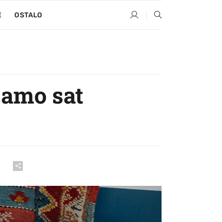
E
OSTALO
samo sat