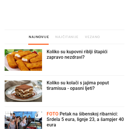
U hrvatske hladnjake ušle su
VIDEO
Liječnik otkrio kad je
namirnice koje 2001. nismo znali
najbolje vrijeme za skid
ni izgovoriti
dioptrije
NAJNOVIJE
NAJČITANIJE
VEZANO
Koliko su kupovni riblji štapići
zapravo nezdravi?
Koliko su kolači s jajima poput
tiramisua - opasni ljeti?
FOTO
Petak na šibenskoj ribarnici:
Srdela 5 eura, lignje 23, a šampjer 40
eura