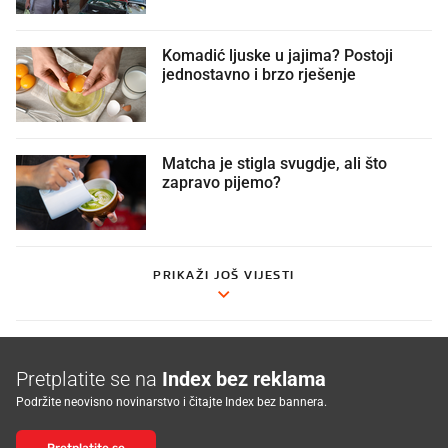
Komadić ljuske u jajima? Postoji
jednostavno i brzo rješenje
Matcha je stigla svugdje, ali što
zapravo pijemo?
PRIKAŽI JOŠ VIJESTI
Pretplatite se na
Index bez reklama
Podržite neovisno novinarstvo i čitajte Index bez bannera.
Pretplatite se