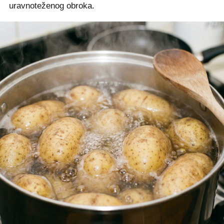
uravnoteženog obroka.