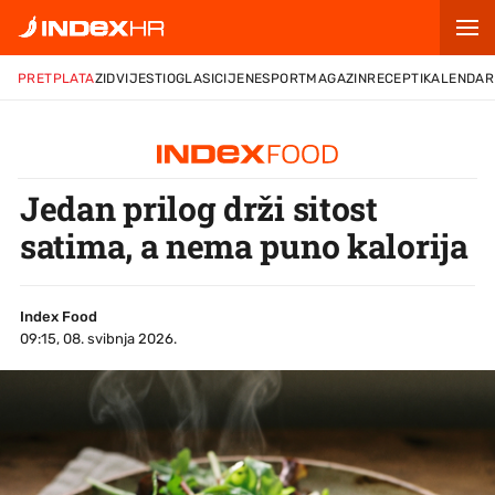
PRETPLATA
ZID
VIJESTI
OGLASI
CIJENE
SPORT
MAGAZIN
RECEPTI
KALENDAR
Jedan prilog drži sitost
satima, a nema puno kalorija
Index Food
09:15, 08. svibnja 2026.