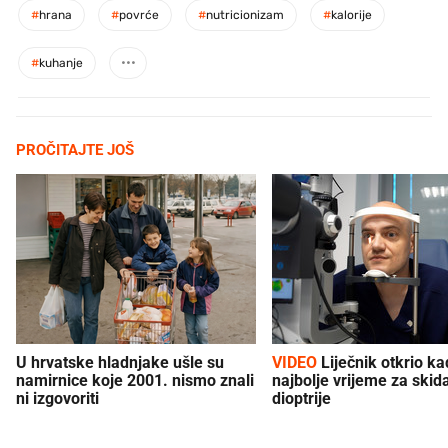
#
hrana
#
povrće
#
nutricionizam
#
kalorije
#
kuhanje
PROČITAJTE JOŠ
U hrvatske hladnjake ušle su
VIDEO
Liječnik otkrio kad je
namirnice koje 2001. nismo znali
najbolje vrijeme za skid
ni izgovoriti
dioptrije