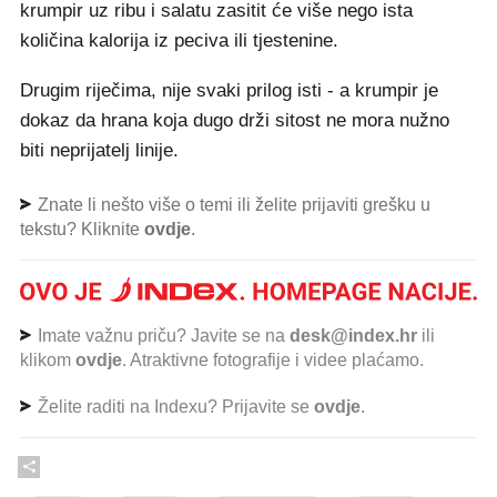
krumpir uz ribu i salatu zasitit će više nego ista
količina kalorija iz peciva ili tjestenine.
Drugim riječima, nije svaki prilog isti - a krumpir je
dokaz da hrana koja dugo drži sitost ne mora nužno
biti neprijatelj linije.
Znate li nešto više o temi ili želite prijaviti grešku u
tekstu? Kliknite
ovdje
.
Imate važnu priču? Javite se na
desk@index.hr
ili
klikom
ovdje
. Atraktivne fotografije i videe plaćamo.
Želite raditi na Indexu? Prijavite se
ovdje
.