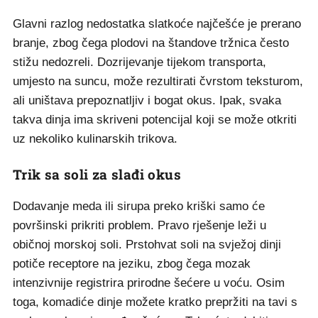
Glavni razlog nedostatka slatkoće najčešće je prerano
branje, zbog čega plodovi na štandove tržnica često
stižu nedozreli. Dozrijevanje tijekom transporta,
umjesto na suncu, može rezultirati čvrstom teksturom,
ali uništava prepoznatljiv i bogat okus. Ipak, svaka
takva dinja ima skriveni potencijal koji se može otkriti
uz nekoliko kulinarskih trikova.
Trik sa soli za slađi okus
Dodavanje meda ili sirupa preko kriški samo će
površinski prikriti problem. Pravo rješenje leži u
običnoj morskoj soli. Prstohvat soli na svježoj dinji
potiče receptore na jeziku, zbog čega mozak
intenzivnije registrira prirodne šećere u voću. Osim
toga, komadiće dinje možete kratko prepržiti na tavi s