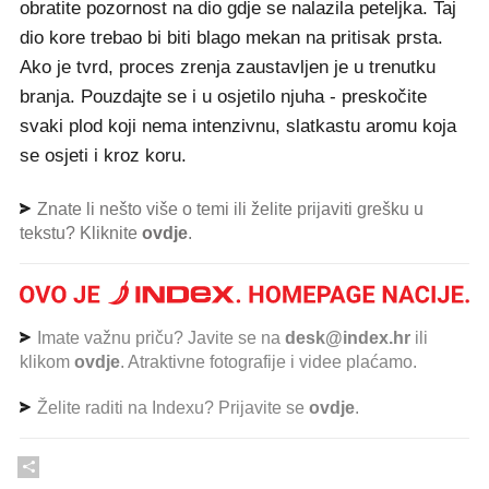
obratite pozornost na dio gdje se nalazila peteljka. Taj
dio kore trebao bi biti blago mekan na pritisak prsta.
Ako je tvrd, proces zrenja zaustavljen je u trenutku
branja. Pouzdajte se i u osjetilo njuha - preskočite
svaki plod koji nema intenzivnu, slatkastu aromu koja
se osjeti i kroz koru.
Znate li nešto više o temi ili želite prijaviti grešku u
tekstu? Kliknite
ovdje
.
Imate važnu priču? Javite se na
desk@index.hr
ili
klikom
ovdje
. Atraktivne fotografije i videe plaćamo.
Želite raditi na Indexu? Prijavite se
ovdje
.