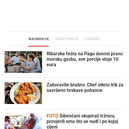
U hrvatske hladnjake ušle su
VIDEO
Liječnik otkrio kad je
namirnice koje 2001. nismo znali
najbolje vrijeme za skid
ni izgovoriti
dioptrije
NAJNOVIJE
NAJČITANIJE
VEZANO
Ribarska fešta na Pagu donosi pravu
morsku gozbu, sve porcije stoje 10
eura
Zaboravite brašno: Chef otkrio trik za
savršeno hrskave pohance
FOTO
Šibenčani okupirali tržnicu,
provjerili smo što se nudi i po kojoj
cijeni