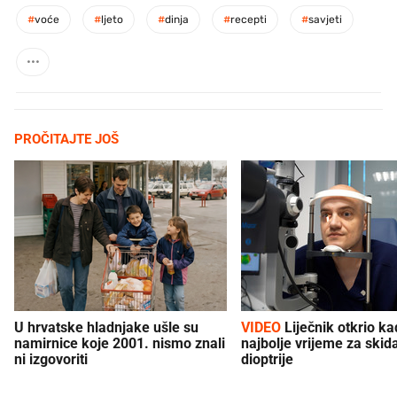
#
voće
#
ljeto
#
dinja
#
recepti
#
savjeti
PROČITAJTE JOŠ
U hrvatske hladnjake ušle su
VIDEO
Liječnik otkrio kad je
namirnice koje 2001. nismo znali
najbolje vrijeme za skid
ni izgovoriti
dioptrije