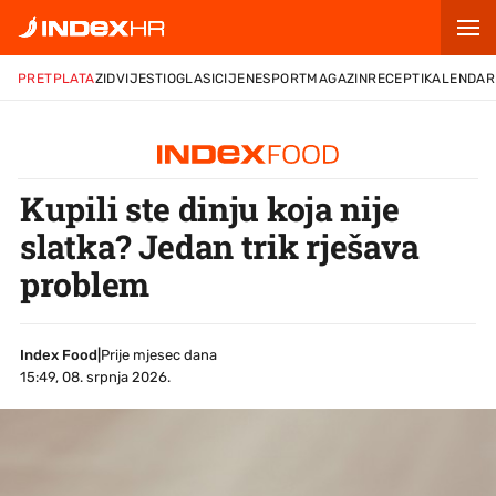
PRETPLATA
ZID
VIJESTI
OGLASI
CIJENE
SPORT
MAGAZIN
RECEPTI
KALENDAR
Kupili ste dinju koja nije
slatka? Jedan trik rješava
problem
Index Food
|
Prije mjesec dana
15:49, 08. srpnja 2026.