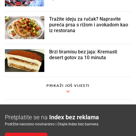
Tražite ideju za ručak? Napravite
pureća prsa s rižom i avokadom kao
iz restorana
Brzi tiramisu bez jaja: Kremasti
desert gotov za 10 minuta
PRIKAŽI JOŠ VIJESTI
Pretplatite se na
Index bez reklama
Podržite neovisno novinarstvo i čitajte Index bez bannera.