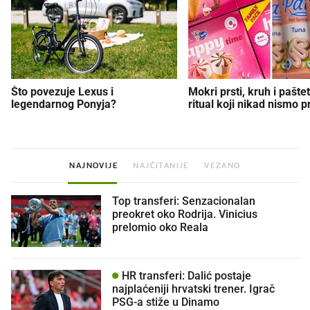
Što povezuje Lexus i
Mokri prsti, kruh i paštet
legendarnog Ponyja?
ritual koji nikad nismo p
NAJNOVIJE
NAJČITANIJE
VEZANO
Top transferi: Senzacionalan
preokret oko Rodrija. Vinicius
prelomio oko Reala
HR transferi: Dalić postaje
najplaćeniji hrvatski trener. Igrač
PSG-a stiže u Dinamo