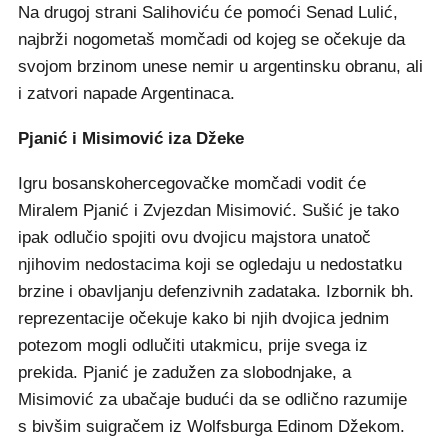
Na drugoj strani Salihoviću će pomoći Senad Lulić,
najbrži nogometaš momčadi od kojeg se očekuje da
svojom brzinom unese nemir u argentinsku obranu, ali
i zatvori napade Argentinaca.
Pjanić i Misimović iza Džeke
Igru bosanskohercegovačke momčadi vodit će
Miralem Pjanić i Zvjezdan Misimović. Sušić je tako
ipak odlučio spojiti ovu dvojicu majstora unatoč
njihovim nedostacima koji se ogledaju u nedostatku
brzine i obavljanju defenzivnih zadataka. Izbornik bh.
reprezentacije očekuje kako bi njih dvojica jednim
potezom mogli odlučiti utakmicu, prije svega iz
prekida. Pjanić je zadužen za slobodnjake, a
Misimović za ubačaje budući da se odlično razumije
s bivšim suigračem iz Wolfsburga Edinom Džekom.