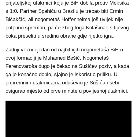
prijateljskoj utakmici koju je BiH dobila protiv Meksika
s 1:0. Partner Spahiću u Brazilu je trebao biti Ermin
Bičakčić, ali nogometaš Hoffenheima još uvijek nije
potpuno spreman, pa će zbog toga Kolašinac s lijevog
boka preseliti u sredinu obrane gdje rijetko igra.
Zadnji vezni i jedan od najbitnijih nogometaša BiH u
ovoj formaciji je Muhamed Bešić. Nogometaš
Ferencvaroša dugo je čekao na Sušićev poziv, a kada
ga je konačno dobio, sjajno je iskoristio priliku. U
pripremnim utakmicama oduševio je Sušića i sebi
osigurao mjesto od prve minute u povijesnoj utakmici.