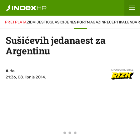
PRETPLATA
ZID
VIJESTI
OGLASI
CIJENE
SPORT
MAGAZIN
RECEPTI
KALENDA
Sušićevih jedanaest za
Argentinu
A.Ha.
SPONZOR RUBRIKE
21:36, 08. lipnja 2014.