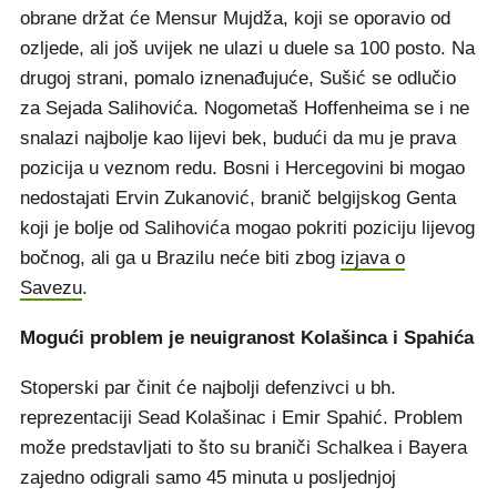
obrane držat će Mensur Mujdža, koji se oporavio od
ozljede, ali još uvijek ne ulazi u duele sa 100 posto. Na
drugoj strani, pomalo iznenađujuće, Sušić se odlučio
za Sejada Salihovića. Nogometaš Hoffenheima se i ne
snalazi najbolje kao lijevi bek, budući da mu je prava
pozicija u veznom redu. Bosni i Hercegovini bi mogao
nedostajati Ervin Zukanović, branič belgijskog Genta
koji je bolje od Salihovića mogao pokriti poziciju lijevog
bočnog, ali ga u Brazilu neće biti zbog
izjava o
Savezu
.
Mogući problem je neuigranost Kolašinca i Spahića
Stoperski par činit će najbolji defenzivci u bh.
reprezentaciji Sead Kolašinac i Emir Spahić. Problem
može predstavljati to što su braniči Schalkea i Bayera
zajedno odigrali samo 45 minuta u posljednjoj