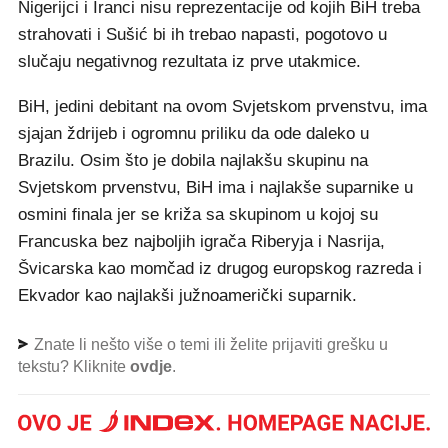
Nigerijci i Iranci nisu reprezentacije od kojih BiH treba
strahovati i Sušić bi ih trebao napasti, pogotovo u
slučaju negativnog rezultata iz prve utakmice.
BiH, jedini debitant na ovom Svjetskom prvenstvu, ima
sjajan ždrijeb i ogromnu priliku da ode daleko u
Brazilu. Osim što je dobila najlakšu skupinu na
Svjetskom prvenstvu, BiH ima i najlakše suparnike u
osmini finala jer se križa sa skupinom u kojoj su
Francuska bez najboljih igrača Riberyja i Nasrija,
Švicarska kao momčad iz drugog europskog razreda i
Ekvador kao najlakši južnoamerički suparnik.
Znate li nešto više o temi ili želite prijaviti grešku u
tekstu? Kliknite
ovdje
.