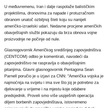
U međuvremenu, Iran i dalje raspolaže balističkim
projektilima, dronovima za napade i protuzračnom
obranom unatoč ozbiljnoj šteti koju su nanijeli
američko-izraelski udari. Nedavne procjene američkih
obavještajnih službi pokazuju da brza obnova vojne
proizvodnje ne počinje od nule.
Glasnogovornik Američkog središnjeg zapovjedništva
(CENTCOM) odbio je komentirati, navodeći da
zapovjedništvo ne raspravlja o obavještajnim
pitanjima. Glavni glasnogovornik Pentagona Sean
Parnell poručio je u izjavi za CNN: "Američka vojska je
najmoćnija na svijetu i ima sve što joj je potrebno za
djelovanje u vrijeme i na mjestu koje odabere
predsjednik. Proveli smo više uspješnih operacija
diljem borbenih zapovjedništava, istovremeno