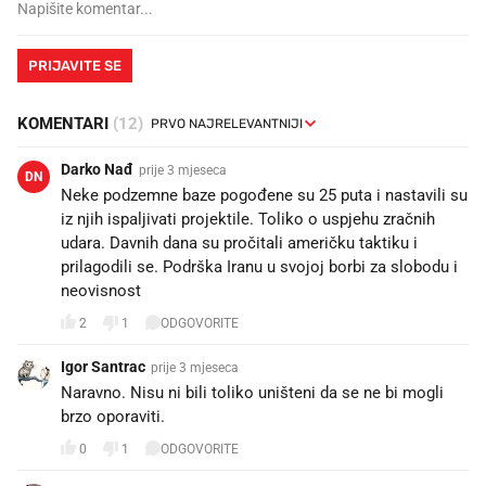
PRIJAVITE SE
KOMENTARI
(12)
Darko Nađ
prije 3 mjeseca
DN
Neke podzemne baze pogođene su 25 puta i nastavili su
iz njih ispaljivati projektile. Toliko o uspjehu zračnih
udara. Davnih dana su pročitali američku taktiku i
prilagodili se. Podrška Iranu u svojoj borbi za slobodu i
neovisnost
2
1
ODGOVORITE
Igor Santrac
prije 3 mjeseca
Naravno. Nisu ni bili toliko uništeni da se ne bi mogli
brzo oporaviti.
0
1
ODGOVORITE