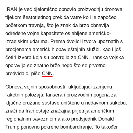
IRAN je već djelomično obnovio proizvodnju dronova
tijekom šestotjednog prekida vatre koji je započeo
početkom travnja, što je znak da brzo obnavlja
određene vojne kapacitete oslabljene američko-
izraelskim udarima. Prema dvojici izvora upoznatih s
procjenama američkih obavještajnih službi, kao i još
četiri izvora koja su potvrdila za CNN, iranska vojska
oporavlja se znatno brže nego što se prvotno
predviđalo, piše
CNN
.
Obnova vojnih sposobnosti, uključujući zamjenu
raketnih položaja, lansera i proizvodnih pogona za
ključne oružane sustave uništene u nedavnom sukobu,
znači da Iran ostaje značajna prijetnja američkim
regionalnim saveznicima ako predsjednik Donald
Trump ponovno pokrene bombardiranje. To također