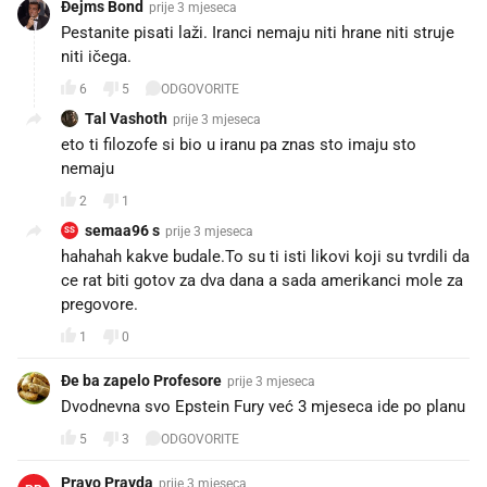
Đejms Bond
prije 3 mjeseca
Pestanite pisati laži. Iranci nemaju niti hrane niti struje
niti ičega.
6
5
ODGOVORITE
Tal Vashoth
prije 3 mjeseca
eto ti filozofe si bio u iranu pa znas sto imaju sto
nemaju
2
1
semaa96 s
prije 3 mjeseca
SS
hahahah kakve budale.To su ti isti likovi koji su tvrdili da
ce rat biti gotov za dva dana a sada amerikanci mole za
pregovore.
1
0
Đe ba zapelo Profesore
prije 3 mjeseca
Dvodnevna svo Epstein Fury već 3 mjeseca ide po planu
5
3
ODGOVORITE
Pravo Pravda
prije 3 mjeseca