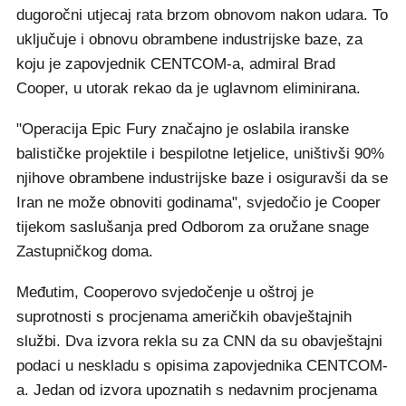
dugoročni utjecaj rata brzom obnovom nakon udara. To
uključuje i obnovu obrambene industrijske baze, za
koju je zapovjednik CENTCOM-a, admiral Brad
Cooper, u utorak rekao da je uglavnom eliminirana.
"Operacija Epic Fury značajno je oslabila iranske
balističke projektile i bespilotne letjelice, uništivši 90%
njihove obrambene industrijske baze i osiguravši da se
Iran ne može obnoviti godinama", svjedočio je Cooper
tijekom saslušanja pred Odborom za oružane snage
Zastupničkog doma.
Međutim, Cooperovo svjedočenje u oštroj je
suprotnosti s procjenama američkih obavještajnih
službi. Dva izvora rekla su za CNN da su obavještajni
podaci u neskladu s opisima zapovjednika CENTCOM-
a. Jedan od izvora upoznatih s nedavnim procjenama