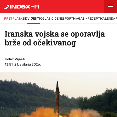
PRETPLATA
ZID
VIJESTI
OGLASI
CIJENE
SPORT
MAGAZIN
RECEPTI
KALENDA
Iranska vojska se oporavlja
brže od očekivanog
Index Vijesti
13:51, 21. svibnja 2026.