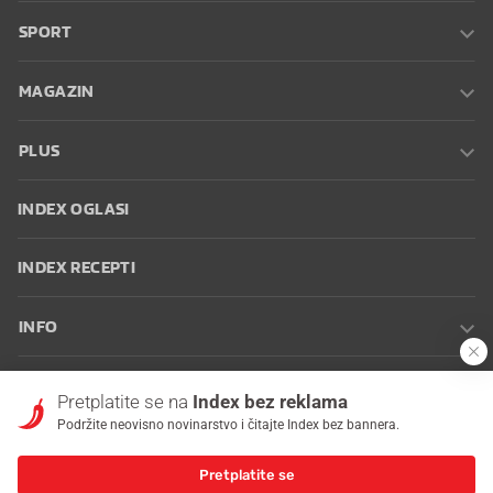
SPORT
MAGAZIN
PLUS
INDEX OGLASI
INDEX RECEPTI
INFO
Oglašavanje
Zaposli se na Indexu
Kontakt
Impressum
Uvjeti
Pretplatite se na
Index bez reklama
korištenja
Postavke kolačića
Podržite neovisno novinarstvo i čitajte Index bez bannera.
Pretplatite se