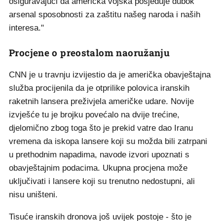
osiguravajući da američka vojska posjeduje dubok
arsenal sposobnosti za zaštitu našeg naroda i naših
interesa."
Procjene o preostalom naoružanju
CNN je u travnju izvijestio da je američka obavještajna
služba procijenila da je otprilike polovica iranskih
raketnih lansera preživjela američke udare. Novije
izvješće tu je brojku povećalo na dvije trećine,
djelomično zbog toga što je prekid vatre dao Iranu
vremena da iskopa lansere koji su možda bili zatrpani
u prethodnim napadima, navode izvori upoznati s
obavještajnim podacima. Ukupna procjena može
uključivati i lansere koji su trenutno nedostupni, ali
nisu uništeni.
Tisuće iranskih dronova još uvijek postoje - što je