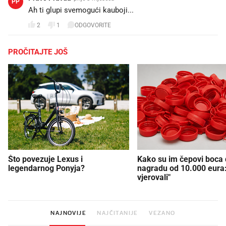
PP
Ah ti glupi svemogući kauboji...😅
2
1
ODGOVORITE
PROČITAJTE JOŠ
Što povezuje Lexus i
Kako su im čepovi boca d
legendarnog Ponyja?
nagradu od 10.000 eura
vjerovali"
NAJNOVIJE
NAJČITANIJE
VEZANO