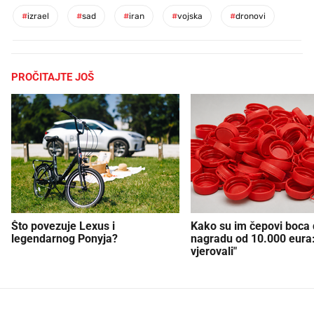
#
izrael
#
sad
#
iran
#
vojska
#
dronovi
PROČITAJTE JOŠ
Što povezuje Lexus i
Kako su im čepovi boca d
legendarnog Ponyja?
nagradu od 10.000 eura
vjerovali"