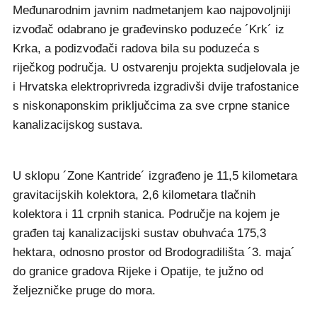
Međunarodnim javnim nadmetanjem kao najpovoljniji
izvođač odabrano je građevinsko poduzeće ´Krk´ iz
Krka, a podizvođači radova bila su poduzeća s
riječkog područja. U ostvarenju projekta sudjelovala je
i Hrvatska elektroprivreda izgradivši dvije trafostanice
s niskonaponskim priključcima za sve crpne stanice
kanalizacijskog sustava.
U sklopu ´Zone Kantride´ izgrađeno je 11,5 kilometara
gravitacijskih kolektora, 2,6 kilometara tlačnih
kolektora i 11 crpnih stanica. Područje na kojem je
građen taj kanalizacijski sustav obuhvaća 175,3
hektara, odnosno prostor od Brodogradilišta ´3. maja´
do granice gradova Rijeke i Opatije, te južno od
željezničke pruge do mora.