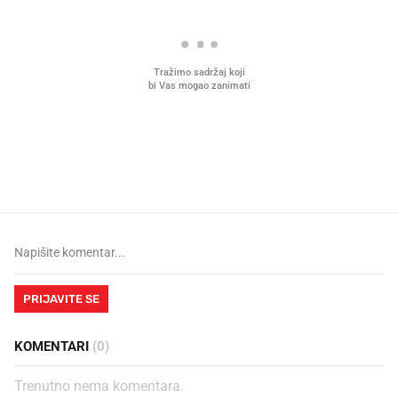
Mjesecima planiramo novu
Što povezuje Lexus i
kuhinju, a jednu važnu odluku
legendarnog Ponyja?
donesemo u samo deset minuta
PRIJAVITE SE
KOMENTARI
(0)
Trenutno nema komentara.