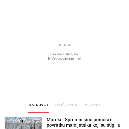
PROČITAJTE JOŠ
Mjesecima planiramo novu
Što povezuje Lexus i
kuhinju, a jednu važnu odluku
legendarnog Ponyja?
donesemo u samo deset minuta
NAJNOVIJE
NAJČITANIJE
VEZANO
Maroko: Spremni smo pomoći u
povratku maloljetnika koji su stigli u