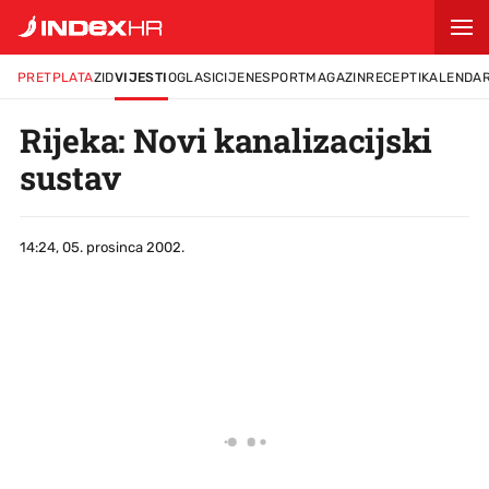
PRETPLATA
ZID
VIJESTI
OGLASI
CIJENE
SPORT
MAGAZIN
RECEPTI
KALENDA
Rijeka: Novi kanalizacijski
sustav
14:24, 05. prosinca 2002.