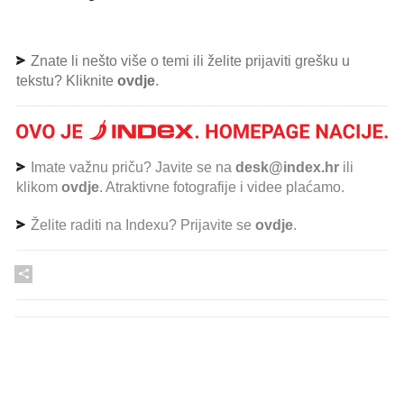
Znate li nešto više o temi ili želite prijaviti grešku u
tekstu? Kliknite
ovdje
.
Imate važnu priču? Javite se na
desk@index.hr
ili
klikom
ovdje
. Atraktivne fotografije i videe plaćamo.
Želite raditi na Indexu? Prijavite se
ovdje
.
PROČITAJTE JOŠ