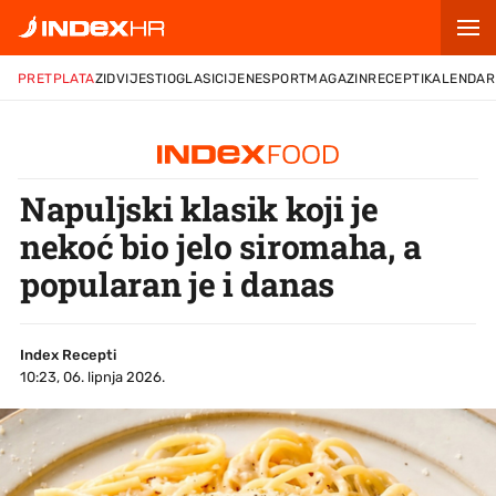
PRETPLATA
ZID
VIJESTI
OGLASI
CIJENE
SPORT
MAGAZIN
RECEPTI
KALENDAR
Napuljski klasik koji je
nekoć bio jelo siromaha, a
popularan je i danas
Index Recepti
10:23, 06. lipnja 2026.