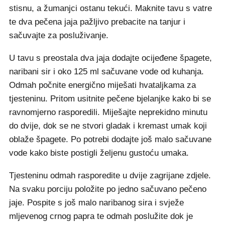
stisnu, a žumanjci ostanu tekući. Maknite tavu s vatre
te dva pečena jaja pažljivo prebacite na tanjur i
sačuvajte za posluživanje.
U tavu s preostala dva jaja dodajte ocijeđene špagete,
naribani sir i oko 125 ml sačuvane vode od kuhanja.
Odmah počnite energično miješati hvataljkama za
tjesteninu. Pritom usitnite pečene bjelanjke kako bi se
ravnomjerno rasporedili. Miješajte neprekidno minutu
do dvije, dok se ne stvori gladak i kremast umak koji
oblaže špagete. Po potrebi dodajte još malo sačuvane
vode kako biste postigli željenu gustoću umaka.
Tjesteninu odmah rasporedite u dvije zagrijane zdjele.
Na svaku porciju položite po jedno sačuvano pečeno
jaje. Pospite s još malo naribanog sira i svježe
mljevenog crnog papra te odmah poslužite dok je