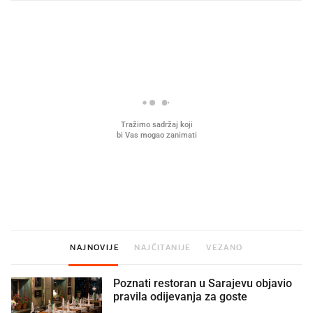
PROČITAJTE JOŠ
U hrvatske hladnjake ušle su
VIDEO
Liječnik otkrio kad je
namirnice koje 2001. nismo znali
najbolje vrijeme za skid
ni izgovoriti
dioptrije
NAJNOVIJE
NAJČITANIJE
VEZANO
Poznati restoran u Sarajevu objavio
pravila odijevanja za goste