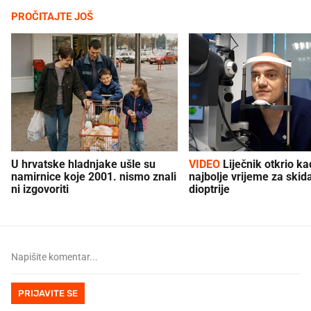
PROČITAJTE JOŠ
U hrvatske hladnjake ušle su
VIDEO
Liječnik otkrio kad je
namirnice koje 2001. nismo znali
najbolje vrijeme za skid
ni izgovoriti
dioptrije
PRIJAVITE SE