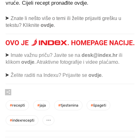
vruće. Cijeli recept pronađite ovdje.
Znate li nešto više o temi ili želite prijaviti grešku u
tekstu? Kliknite
ovdje
.
Imate važnu priču? Javite se na
desk@index.hr
ili
klikom
ovdje
. Atraktivne fotografije i videe plaćamo.
Želite raditi na Indexu? Prijavite se
ovdje
.
#
recepti
#
jaja
#
tjestenina
#
špageti
#
indexrecepti