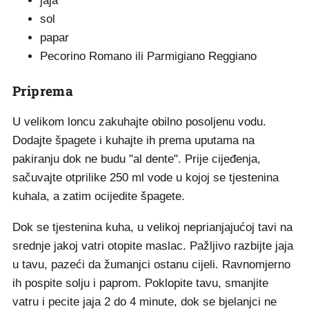
jaja
sol
papar
Pecorino Romano ili Parmigiano Reggiano
Priprema
U velikom loncu zakuhajte obilno posoljenu vodu.
Dodajte špagete i kuhajte ih prema uputama na
pakiranju dok ne budu "al dente". Prije cijeđenja,
sačuvajte otprilike 250 ml vode u kojoj se tjestenina
kuhala, a zatim ocijedite špagete.
Dok se tjestenina kuha, u velikoj neprianjajućoj tavi na
srednje jakoj vatri otopite maslac. Pažljivo razbijte jaja
u tavu, pazeći da žumanjci ostanu cijeli. Ravnomjerno
ih pospite solju i paprom. Poklopite tavu, smanjite
vatru i pecite jaja 2 do 4 minute, dok se bjelanjci ne