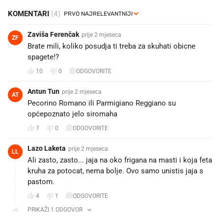
KOMENTARI
(4)
Zaviša Ferenčak
prije 2 mjeseca
ZF
Brate mili, koliko posudja ti treba za skuhati obicne
spagete!?
10
0
ODGOVORITE
Antun Tun
prije 2 mjeseca
AT
Pecorino Romano ili Parmigiano Reggiano su
općepoznato jelo siromaha
7
0
ODGOVORITE
Lazo Laketa
prije 2 mjeseca
LL
Ali zasto, zasto... jaja na oko frigana na masti i koja feta
kruha za potocat, nema bolje. Ovo samo unistis jaja s
pastom.
4
1
ODGOVORITE
PRIKAŽI 1 ODGOVOR