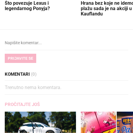
Što povezuje Lexus i
Hrana bez koje ne idem
legendarnog Ponyja?
plažu sada je na akciji u
Kauflandu
PRIJAVITE SE
KOMENTARI
(0)
Trenutno nema komentara.
PROČITAJTE JOŠ