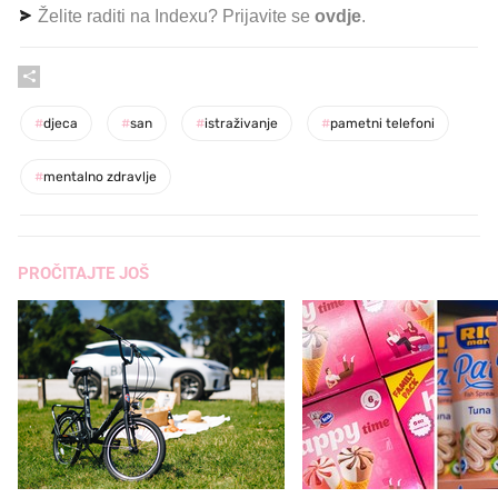
Želite raditi na Indexu? Prijavite se
ovdje
.
#
djeca
#
san
#
istraživanje
#
pametni telefoni
#
mentalno zdravlje
PROČITAJTE JOŠ