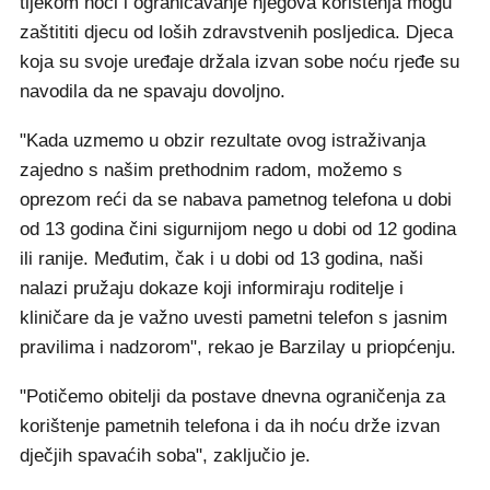
tijekom noći i ograničavanje njegova korištenja mogu
zaštititi djecu od loših zdravstvenih posljedica. Djeca
koja su svoje uređaje držala izvan sobe noću rjeđe su
navodila da ne spavaju dovoljno.
"Kada uzmemo u obzir rezultate ovog istraživanja
zajedno s našim prethodnim radom, možemo s
oprezom reći da se nabava pametnog telefona u dobi
od 13 godina čini sigurnijom nego u dobi od 12 godina
ili ranije. Međutim, čak i u dobi od 13 godina, naši
nalazi pružaju dokaze koji informiraju roditelje i
kliničare da je važno uvesti pametni telefon s jasnim
pravilima i nadzorom", rekao je Barzilay u priopćenju.
"Potičemo obitelji da postave dnevna ograničenja za
korištenje pametnih telefona i da ih noću drže izvan
dječjih spavaćih soba", zaključio je.