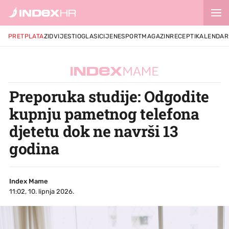
PRETPLATA
ZID
VIJESTI
OGLASI
CIJENE
SPORT
MAGAZIN
RECEPTI
KALENDAR
Preporuka studije: Odgodite
kupnju pametnog telefona
djetetu dok ne navrši 13
godina
Index Mame
11:02, 10. lipnja 2026.