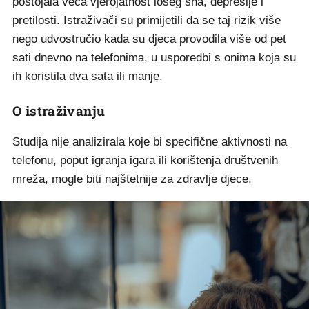
postojala veća vjerojatnost lošeg sna, depresije i
pretilosti. Istraživači su primijetili da se taj rizik više
nego udvostručio kada su djeca provodila više od pet
sati dnevno na telefonima, u usporedbi s onima koja su
ih koristila dva sata ili manje.
O istraživanju
Studija nije analizirala koje bi specifične aktivnosti na
telefonu, poput igranja igara ili korištenja društvenih
mreža, mogle biti najštetnije za zdravlje djece.