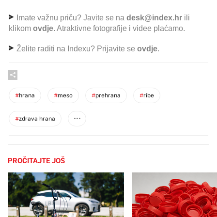
Imate važnu priču? Javite se na
desk@index.hr
ili
klikom
ovdje
. Atraktivne fotografije i videe plaćamo.
Želite raditi na Indexu? Prijavite se
ovdje
.
#
hrana
#
meso
#
prehrana
#
ribe
#
zdrava hrana
PROČITAJTE JOŠ