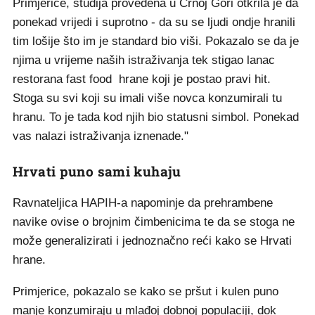
Primjerice, studija provedena u Crnoj Gori otkrila je da
ponekad vrijedi i suprotno - da su se ljudi ondje hranili
tim lošije što im je standard bio viši. Pokazalo se da je
njima u vrijeme naših istraživanja tek stigao lanac
restorana fast food hrane koji je postao pravi hit.
Stoga su svi koji su imali više novca konzumirali tu
hranu. To je tada kod njih bio statusni simbol. Ponekad
vas nalazi istraživanja iznenade."
Hrvati puno sami kuhaju
Ravnateljica HAPIH-a napominje da prehrambene
navike ovise o brojnim čimbenicima te da se stoga ne
može generalizirati i jednoznačno reći kako se Hrvati
hrane.
Primjerice, pokazalo se kako se pršut i kulen puno
manje konzumiraju u mlađoj dobnoj populaciji, dok