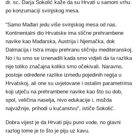
dr. sc. Darja Sokolić kaže da su Hrvati u samom vrhu
po konzumaciji svinjskog mesa.
"Samo Mađari jedu više svinjskog mesa od nas.
Kontinentalni dio Hrvatske ima slične prehrambene
navike kao Mađarska, Austrija i Njemačka, dok
Dalmacija i Istra imaju prehranu sličniju mediteranskoj.
No i tu smo se iznenadili kada smo vidjeli da ta razlika
nije toliko značajna koliko smo očekivali. Naravno,
postoje određene razlike između pojedinih regija u
Hrvatskoj, ali one su uvjetovane i ostalim parametrima
koji utječu na prehrambene navike kao što su dob,
spol, veličina naselja, nivo edukacije i, možda
najvažnije, prihodi u kućanstvu", ističe Sokolić.
Dobra vijest je da Hrvati piju puno vode, no glavni
razlog tome je to što je piju uz kavu.