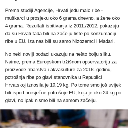
Prema studiji Agencije, Hrvati jedu malo ribe -
muškarci u prosjeku oko 6 grama dnevno, a žene oko
4 grama. Rezultati ispitivanja iz 2011./2012. pokazuju
da su Hrvati tada bili na začelju liste po konzumaciji
ribe u EU. Iza nas bili su samo Nizozemci i Mađari.
No neki noviji podaci ukazuju na nešto bolju sliku.
Naime, prema Europskom tržišnom opservatoriju za
proizvode ribarstva i akvakulture za 2018. godinu,
potrošnja ribe po glavi stanovnika u Republici
Hrvatskoj iznosila je 19.19 kg. Po tome smo još uvijek
bili ispod prosječne potrošnje EU, koja je oko 24 kg po
glavi, no ipak nismo bili na samom začelju.