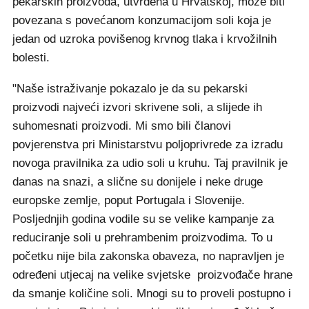
pekarskih proizvoda, utvrđena u Hrvatskoj, može biti
povezana s povećanom konzumacijom soli koja je
jedan od uzroka povišenog krvnog tlaka i krvožilnih
bolesti.
"Naše istraživanje pokazalo je da su pekarski
proizvodi najveći izvori skrivene soli, a slijede ih
suhomesnati proizvodi. Mi smo bili članovi
povjerenstva pri Ministarstvu poljoprivrede za izradu
novoga pravilnika za udio soli u kruhu. Taj pravilnik je
danas na snazi, a slične su donijele i neke druge
europske zemlje, poput Portugala i Slovenije.
Posljednjih godina vodile su se velike kampanje za
reduciranje soli u prehrambenim proizvodima. To u
početku nije bila zakonska obaveza, no napravljen je
određeni utjecaj na velike svjetske proizvođače hrane
da smanje količine soli. Mnogi su to proveli postupno i