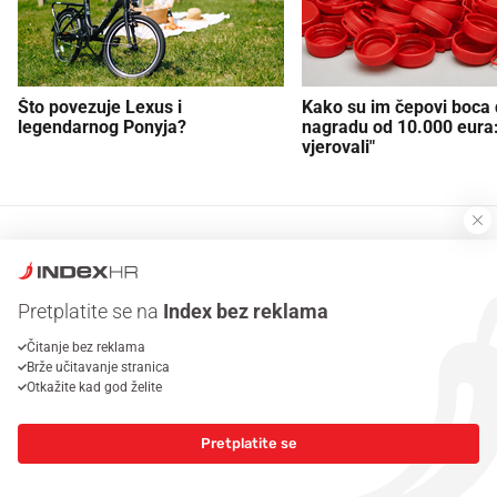
Što povezuje Lexus i
Kako su im čepovi boca d
legendarnog Ponyja?
nagradu od 10.000 eura
vjerovali"
Pretplatite se na
Index bez reklama
PRIJAVITE SE
Čitanje bez reklama
Brže učitavanje stranica
KOMENTARI
(0)
Otkažite kad god želite
Trenutno nema komentara.
Pretplatite se
PROČITAJTE JOŠ