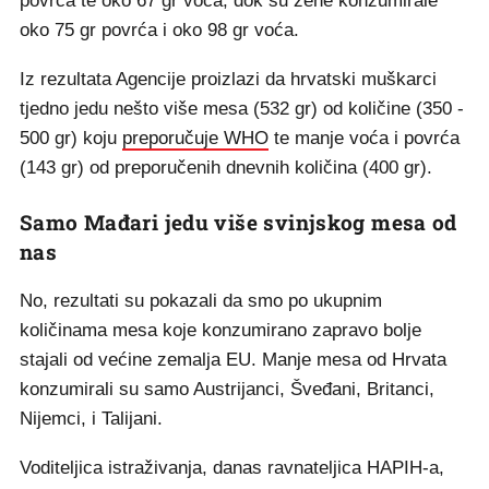
povrća te oko 67 gr voća, dok su žene konzumirale
oko 75 gr povrća i oko 98 gr voća.
Iz rezultata Agencije proizlazi da hrvatski muškarci
tjedno jedu nešto više mesa (532 gr) od količine (350 -
500 gr) koju
preporučuje WHO
te manje voća i povrća
(143 gr) od preporučenih dnevnih količina (400 gr).
Samo Mađari jedu više svinjskog mesa od
nas
No, rezultati su pokazali da smo po ukupnim
količinama mesa koje konzumirano zapravo bolje
stajali od većine zemalja EU. Manje mesa od Hrvata
konzumirali su samo Austrijanci, Šveđani, Britanci,
Nijemci, i Talijani.
Voditeljica istraživanja, danas ravnateljica HAPIH-a,