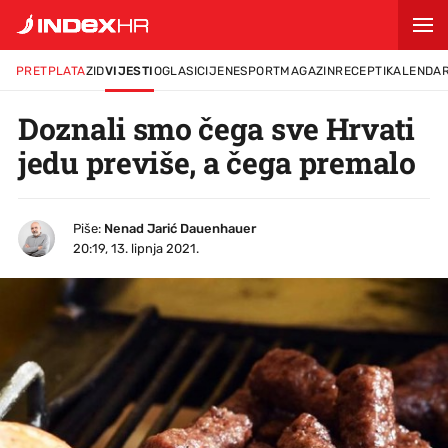
PRETPLATA
ZID
VIJESTI
OGLASI
CIJENE
SPORT
MAGAZIN
RECEPTI
KALENDA
Doznali smo čega sve Hrvati
jedu previše, a čega premalo
Piše:
Nenad Jarić Dauenhauer
20:19, 13. lipnja 2021.