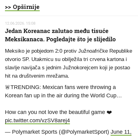
>> Opširnije
12.06.2026. 15:08
Jedan Koreanac zalutao među tisuće
Meksikanaca. Pogledajte što je slijedilo
Meksiko je pobjedom 2:0 protiv Južnoafričke Republike
otvorio SP. Utakmicu su obilježila tri crvena kartona i
slavlje navijača s jednim Južnokorejcem koji je postao
hit na društvenim mrežama.
🚨TRENDING: Mexican fans were throwing a
Korean fan up in the air during the World Cup…
How can you not love the beautiful game ❤️
pic.twitter.com/vzSV8arej4
— Polymarket Sports (@PolymarketSport)
June 11,