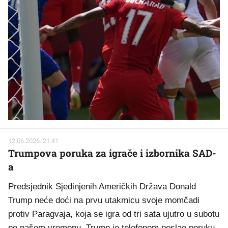
12.06.2026. 21:41
Trumpova poruka za igrače i izbornika SAD-
a
Predsjednik Sjedinjenih Američkih Država Donald
Trump neće doći na prvu utakmicu svoje momčadi
protiv Paragvaja, koja se igra od tri sata ujutro u subotu
po našem vremenu. Trump je telefonom poslao poruku