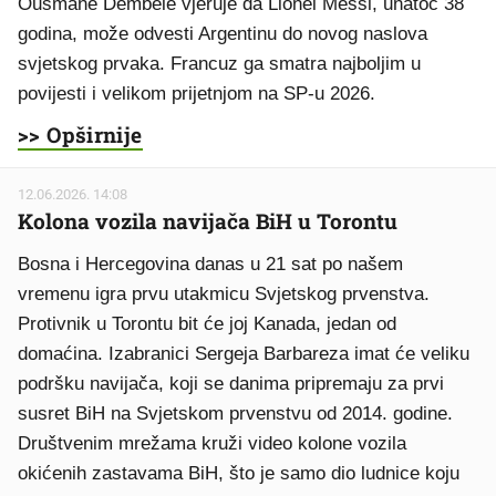
Ousmane Dembele vjeruje da Lionel Messi, unatoč 38
godina, može odvesti Argentinu do novog naslova
svjetskog prvaka. Francuz ga smatra najboljim u
povijesti i velikom prijetnjom na SP-u 2026.
>> Opširnije
12.06.2026. 14:08
Kolona vozila navijača BiH u Torontu
Bosna i Hercegovina danas u 21 sat po našem
vremenu igra prvu utakmicu Svjetskog prvenstva.
Protivnik u Torontu bit će joj Kanada, jedan od
domaćina. Izabranici Sergeja Barbareza imat će veliku
podršku navijača, koji se danima pripremaju za prvi
susret BiH na Svjetskom prvenstvu od 2014. godine.
Društvenim mrežama kruži video kolone vozila
okićenih zastavama BiH, što je samo dio ludnice koju