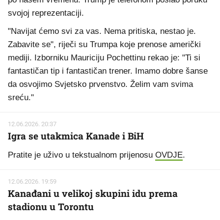
svojoj reprezentaciji.
"Navijat ćemo svi za vas. Nema pritiska, nestao je.
Zabavite se", riječi su Trumpa koje prenose američki
mediji. Izborniku Mauriciju Pochettinu rekao je: "Ti si
fantastičan tip i fantastičan trener. Imamo dobre šanse
da osvojimo Svjetsko prvenstvo. Želim vam svima
sreću."
12.06.2026. 20:37
Igra se utakmica Kanade i BiH
Pratite je uživo u tekstualnom prijenosu
OVDJE
.
12.06.2026. 19:59
Kanađani u velikoj skupini idu prema
stadionu u Torontu