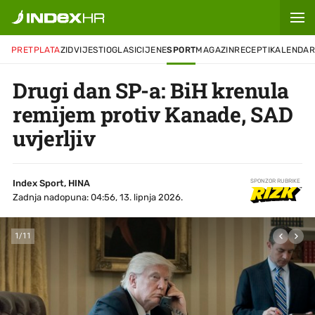
PRETPLATA
ZID
VIJESTI
OGLASI
CIJENE
SPORT
MAGAZIN
RECEPTI
KALENDA
Drugi dan SP-a: BiH krenula
remijem protiv Kanade, SAD
uvjerljiv
Index Sport, HINA
SPONZOR RUBRIKE
Zadnja nadopuna: 04:56, 13. lipnja 2026.
1
/
11