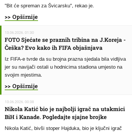
"Bit će spreman za Švicarsku", rekao je.
>> Opširnije
13.06.2026. 01:30
FOTO Sjećate se praznih tribina na J.Koreja -
Češka? Evo kako ih FIFA objašnjava
Iz FIFA-e tvrde da su brojna prazna sjedala bila vidljiva
jer su navijači ostali u hodnicima stadiona umjesto na
svojim mjestima.
>> Opširnije
13.06.2026. 00:38
Nikola Katić bio je najbolji igrač na utakmici
BiH i Kanade. Pogledajte sjajne brojke
Nikola Katić, bivši stoper Hajduka, bio je ključni igrač