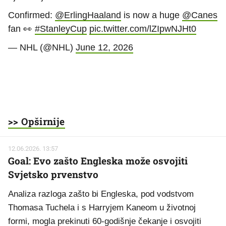
Confirmed:
@ErlingHaaland
is now a huge
@Canes
fan 👀
#StanleyCup
pic.twitter.com/lZIpwNJHt0
— NHL (@NHL)
June 12, 2026
>> Opširnije
12.06.2026. 13:57
Goal: Evo zašto Engleska može osvojiti
Svjetsko prvenstvo
Analiza razloga zašto bi Engleska, pod vodstvom
Thomasa Tuchela i s Harryjem Kaneom u životnoj
formi, mogla prekinuti 60-godišnje čekanje i osvojiti