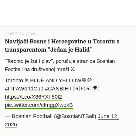
12.06.2026. 17:43
Navijači Bosne i Hercegovine u Torontu s
transparentom "Jedan je Halid"
"Toronto je žut i plav", poručuje stranica Bosnian
Football na društvenoj mreži X.
Toronto is BLUE AND YELLOW💙💛!
#FIFAWorldCup
#CANBIH
🇨🇦🇧🇦 🎥:
https://t.co/X86YXh50l2
pic.twitter.com/cfmggXwqkB
— Bosnian Football (@BosniaNTBall)
June 12,
2026