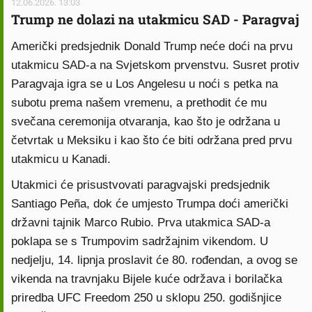
12.06.2026. 13:03
Trump ne dolazi na utakmicu SAD - Paragvaj
Američki predsjednik Donald Trump neće doći na prvu
utakmicu SAD-a na Svjetskom prvenstvu. Susret protiv
Paragvaja igra se u Los Angelesu u noći s petka na
subotu prema našem vremenu, a prethodit će mu
svečana ceremonija otvaranja, kao što je održana u
četvrtak u Meksiku i kao što će biti održana pred prvu
utakmicu u Kanadi.
Utakmici će prisustvovati paragvajski predsjednik
Santiago Peña, dok će umjesto Trumpa doći američki
državni tajnik Marco Rubio. Prva utakmica SAD-a
poklapa se s Trumpovim sadržajnim vikendom. U
nedjelju, 14. lipnja proslavit će 80. rođendan, a ovog se
vikenda na travnjaku Bijele kuće održava i borilačka
priredba UFC Freedom 250 u sklopu 250. godišnjice