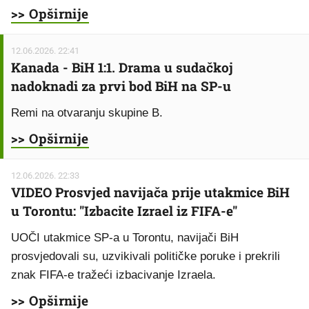
>> Opširnije
12.06.2026. 22:41
Kanada - BiH 1:1. Drama u sudačkoj
nadoknadi za prvi bod BiH na SP-u
Remi na otvaranju skupine B.
>> Opširnije
12.06.2026. 22:33
VIDEO Prosvjed navijača prije utakmice BiH
u Torontu: "Izbacite Izrael iz FIFA-e"
UOČI utakmice SP-a u Torontu, navijači BiH
prosvjedovali su, uzvikivali političke poruke i prekrili
znak FIFA-e tražeći izbacivanje Izraela.
>> Opširnije