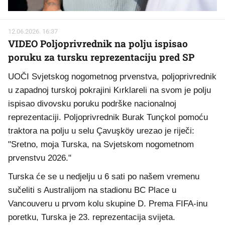
12.06.2026. 16:37
VIDEO Poljoprivrednik na polju ispisao
poruku za tursku reprezentaciju pred SP
UOČI Svjetskog nogometnog prvenstva, poljoprivrednik
u zapadnoj turskoj pokrajini Kırklareli na svom je polju
ispisao divovsku poruku podrške nacionalnoj
reprezentaciji. Poljoprivrednik Burak Tunçkol pomoću
traktora na polju u selu Çavuşköy urezao je riječi:
"Sretno, moja Turska, na Svjetskom nogometnom
prvenstvu 2026."
Turska će se u nedjelju u 6 sati po našem vremenu
sučeliti s Australijom na stadionu BC Place u
Vancouveru u prvom kolu skupine D. Prema FIFA-inu
poretku, Turska je 23. reprezentacija svijeta.