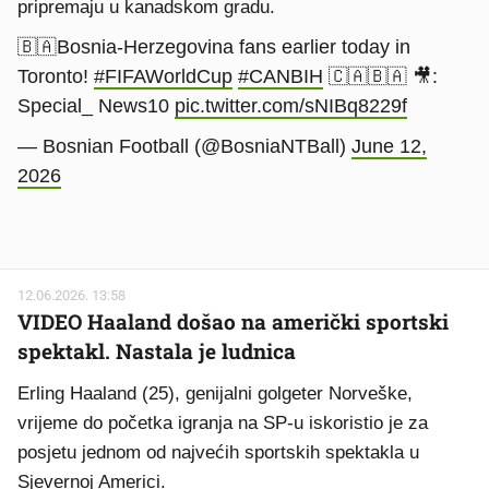
pripremaju u kanadskom gradu.
🇧🇦Bosnia-Herzegovina fans earlier today in
Toronto!
#FIFAWorldCup
#CANBIH
🇨🇦🇧🇦 🎥:
Special_ News10
pic.twitter.com/sNIBq8229f
— Bosnian Football (@BosniaNTBall)
June 12,
2026
12.06.2026. 13:58
VIDEO Haaland došao na američki sportski
spektakl. Nastala je ludnica
Erling Haaland (25), genijalni golgeter Norveške,
vrijeme do početka igranja na SP-u iskoristio je za
posjetu jednom od najvećih sportskih spektakla u
Sjevernoj Americi.