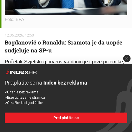
Foto: EPA
12.06.2026. 12:50
Bogdanović o Ronaldu: Sramota je da uopće
sudjeluje na SP-u
Početak Svjetskog prvenstva donio je i prve polemike,
a za jednu od njih pobrinuo se nekadašnji nogometaš i
popularni analitičar Rade Bogdanović. Standardni gost
Pretplatite se na
Index bez reklama
studija Radio-televizije Srbije ponovno je privukao
Čitanje bez reklama
pozornost javnosti svojim izravnim komentarima, a
Brže učitavanje stranica
ovoga puta na meti njegovih kritika našao se Cristiano
Otkažite kad god želite
Ronaldo.
Pretplatite se
Gostujući u programu RTS-a, Bogdanović je ocijenio da
je prisutnost portugalske zvijezde na Mundijalu