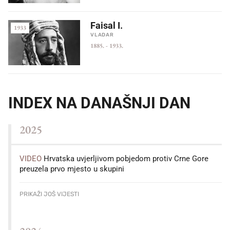
Faisal I.
1933
VLADAR
1885.
-
1933.
INDEX NA DANAŠNJI DAN
2025
VIDEO
Hrvatska uvjerljivom pobjedom protiv Crne Gore
preuzela prvo mjesto u skupini
PRIKAŽI JOŠ VIJESTI