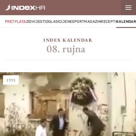
PRETPLATA
ZID
VIJESTI
OGLASI
CIJENE
SPORT
MAGAZIN
RECEPTI
KALENDA
INDEX KALENDAR
08. rujna
1991