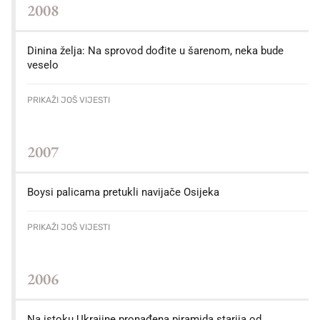
2008
Dinina želja: Na sprovod dođite u šarenom, neka bude
veselo
PRIKAŽI JOŠ VIJESTI
2007
Boysi palicama pretukli navijače Osijeka
PRIKAŽI JOŠ VIJESTI
2006
Na istoku Ukrajine pronađena piramida starija od