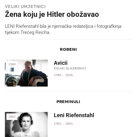
VELIKI UMJETNICI
Žena koju je Hitler obožavao
LENI Riefenstahl bila je njemačka redateljica i fotografkinja
tijekom Trećeg Reicha.
ROĐENI
Avicii
1989
VELIKI GLAZBENICI
1989.
-
2018.
PREMINULI
Leni Riefenstahl
2003
1902.
-
2003.