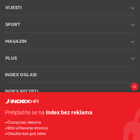
VIJESTI
SPORT
MAGAZIN
PLUS
INDEX OGLASI
INDEX RECEPTI
INFO
Pretplatite se na
Index bez reklama
Čitanje bez reklama
Oglašavanje
Zaposli se na Indexu
Kontakt
Impressum
Uvjeti
Brže učitavanje stranica
korištenja
Postavke kolačića
Otkažite kad god želite