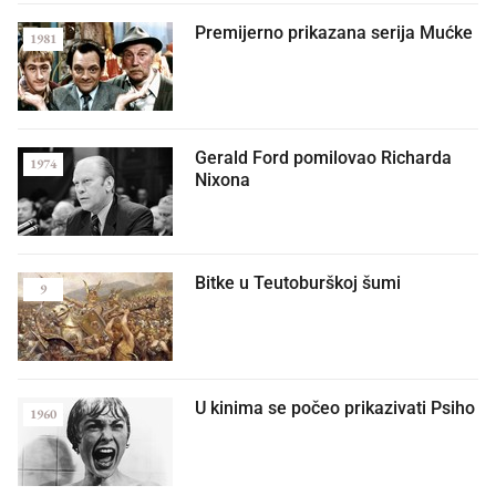
Premijerno prikazana serija Mućke
1981
Gerald Ford pomilovao Richarda
1974
Nixona
Bitke u Teutoburškoj šumi
9
U kinima se počeo prikazivati Psiho
1960