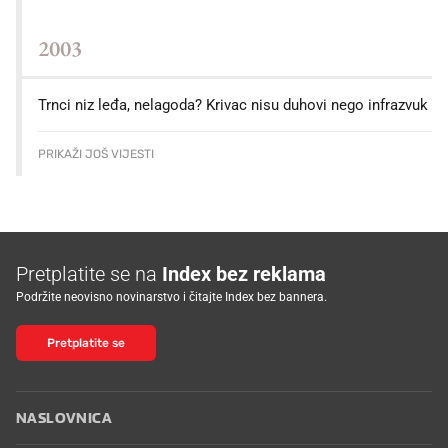
2003
Trnci niz leđa, nelagoda? Krivac nisu duhovi nego infrazvuk
PRIKAŽI JOŠ VIJESTI
Pretplatite se na
Index bez reklama
Podržite neovisno novinarstvo i čitajte Index bez bannera.
Pretplatite se
NASLOVNICA