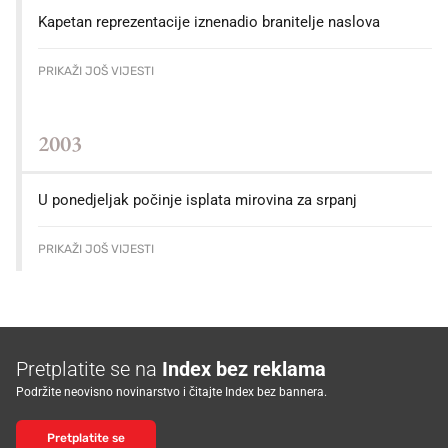
Kapetan reprezentacije iznenadio branitelje naslova
PRIKAŽI JOŠ VIJESTI
2003
U ponedjeljak počinje isplata mirovina za srpanj
PRIKAŽI JOŠ VIJESTI
Pretplatite se na
Index bez reklama
Podržite neovisno novinarstvo i čitajte Index bez bannera.
Pretplatite se