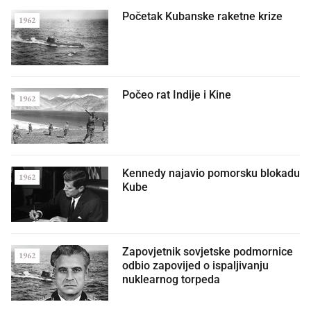
Početak Kubanske raketne krize
1962
Počeo rat Indije i Kine
1962
Kennedy najavio pomorsku blokadu
1962
Kube
Zapovjetnik sovjetske podmornice
1962
odbio zapovijed o ispaljivanju
nuklearnog torpeda