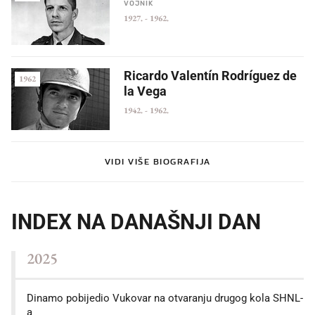
VOJNIK
1927.
-
1962.
Ricardo Valentín Rodríguez de
1962
la Vega
1942.
-
1962.
VIDI VIŠE BIOGRAFIJA
INDEX NA DANAŠNJI DAN
2025
Dinamo pobijedio Vukovar na otvaranju drugog kola SHNL-
a