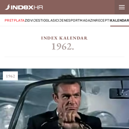
PRETPLATA
ZID
VIJESTI
OGLASI
CIJENE
SPORT
MAGAZIN
RECEPTI
KALENDA
INDEX KALENDAR
1962.
1962