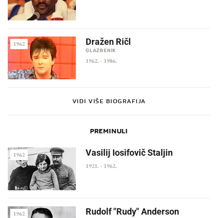
Dražen Ričl
1962
GLAZBENIK
1962.
-
1986.
VIDI VIŠE BIOGRAFIJA
PREMINULI
Vasilij Iosifovič Staljin
1962
1921.
-
1962.
Rudolf "Rudy" Anderson
1962