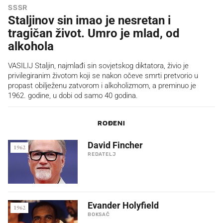
SSSR
Staljinov sin imao je nesretan i
tragičan život. Umro je mlad, od
alkohola
VASILIJ Staljin, najmlađi sin sovjetskog diktatora, živio je
privilegiranim životom koji se nakon očeve smrti pretvorio u
propast obilježenu zatvorom i alkoholizmom, a preminuo je
1962. godine, u dobi od samo 40 godina.
ROĐENI
David Fincher
1962
REDATELJ
Evander Holyfield
1962
BOKSAČ