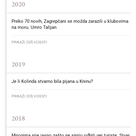
2020
Preko 70 novih, Zagrepčani se možda zarazili u klubovima
na moru. Umro Talijan
PRIKAŽI JOŠ VIJESTI
2019
Je li Kolinda stvarno bila pijana u Kninu?
PRIKAŽI JOŠ VIJESTI
2018
Mnogima nije jasno zašto ne smiju odbiti gej turiste. Stvar