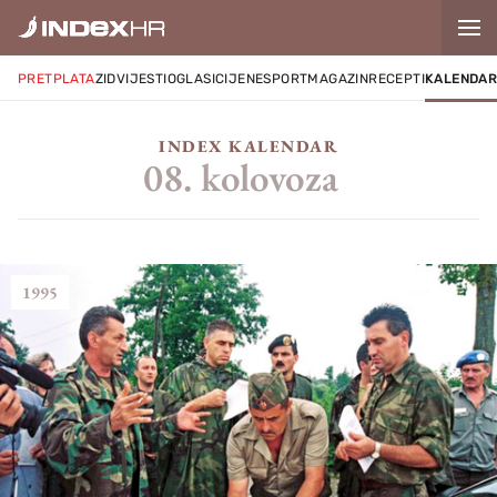
PRETPLATA
ZID
VIJESTI
OGLASI
CIJENE
SPORT
MAGAZIN
RECEPTI
KALENDA
INDEX KALENDAR
08. kolovoza
1995