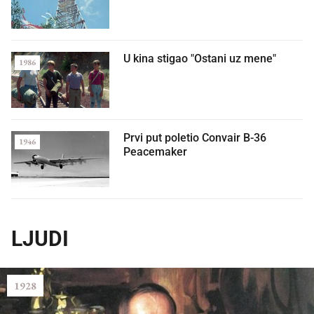
U kina stigao "Ostani uz mene"
1986
Prvi put poletio Convair B-36
1946
Peacemaker
LJUDI
1928