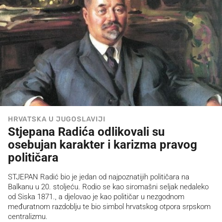
HRVATSKA U JUGOSLAVIJI
Stjepana Radića odlikovali su
osebujan karakter i karizma pravog
političara
STJEPAN Radić bio je jedan od najpoznatijih političara na
Balkanu u 20. stoljeću. Rodio se kao siromašni seljak nedaleko
od Siska 1871., a djelovao je kao političar u nezgodnom
međuratnom razdoblju te bio simbol hrvatskog otpora srpskom
centralizmu.