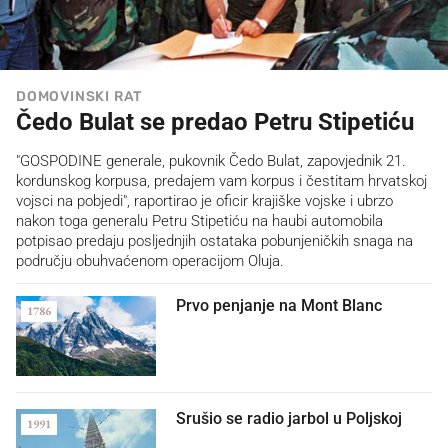
DOMOVINSKI RAT
Čedo Bulat se predao Petru Stipetiću
"GOSPODINE generale, pukovnik Čedo Bulat, zapovjednik 21.
kordunskog korpusa, predajem vam korpus i čestitam hrvatskoj
vojsci na pobjedi", raportirao je oficir krajiške vojske i ubrzo
nakon toga generalu Petru Stipetiću na haubi automobila
potpisao predaju posljednjih ostataka pobunjeničkih snaga na
području obuhvaćenom operacijom Oluja.
Prvo penjanje na Mont Blanc
1786
Srušio se radio jarbol u Poljskoj
1991