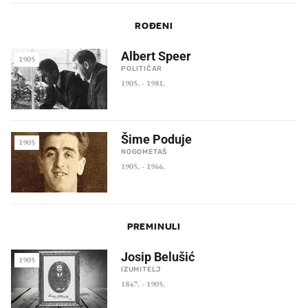
ROĐENI
Albert Speer
1905
POLITIČAR
1905.
-
1981.
Šime Poduje
1905
NOGOMETAŠ
1905.
-
1966.
PREMINULI
Josip Belušić
1905
IZUMITELJ
1847.
-
1905.