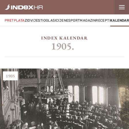
PRETPLATA
ZID
VIJESTI
OGLASI
CIJENE
SPORT
MAGAZIN
RECEPTI
KALENDA
INDEX KALENDAR
1905.
1905