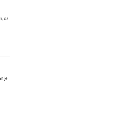
m, sa
n je