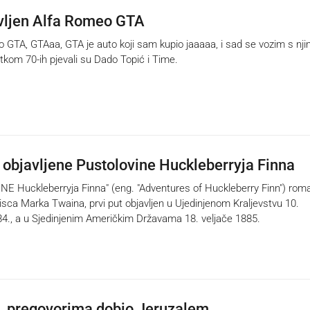
vljen Alfa Romeo GTA
GTA, GTAaa, GTA je auto koji sam kupio jaaaaa, i sad se vozim s nji
etkom 70-ih pjevali su Dado Topić i Time.
 objavljene Pustolovine Huckleberryja Finna
E Huckleberryja Finna" (eng. "Adventures of Huckleberry Finn") roma
sca Marka Twaina, prvi put objavljen u Ujedinjenom Kraljevstvu 10.
4., a u Sjedinjenim Američkim Državama 18. veljače 1885.
II. pregovorima dobio Jeruzalem