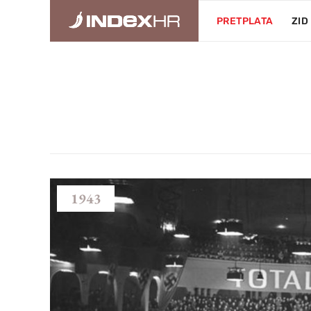
PRETPLATA
ZID
1943