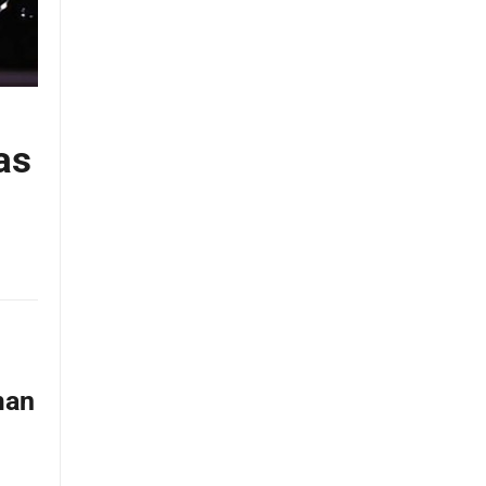
as
man