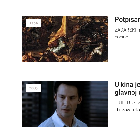
Potpisa
1358
ZADARSKI mi
godine.
U kina 
2005
glavnoj 
TRILER je po
obožavatelja