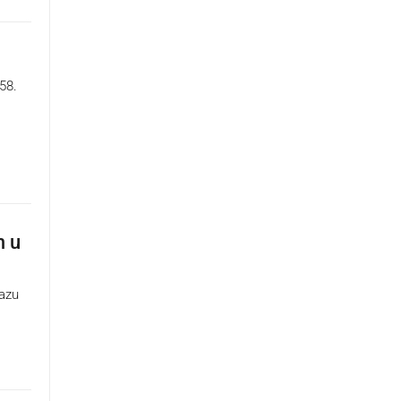
58.
m u
bazu