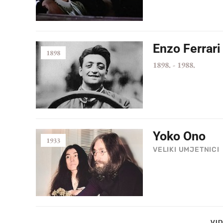
Enzo Ferrari
1898
1898.
-
1988.
Yoko Ono
1933
VELIKI UMJETNICI
VID