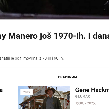
ony Manero još 1970-ih. I dan
atiji je po filmovima iz 70-ih i 90-ih.
PREMINULI
a
Gene Hack
2025
GLUMAC
1930.
-
2025.