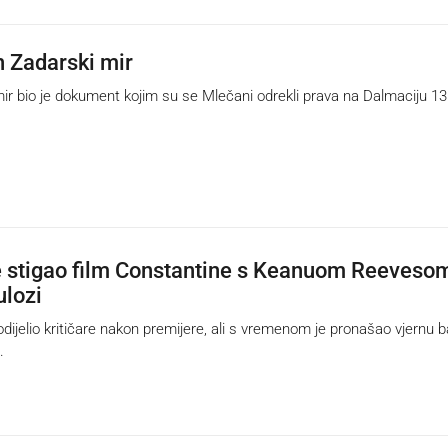
n Zadarski mir
r bio je dokument kojim su se Mlečani odrekli prava na Dalmaciju 13
je stigao film Constantine s Keanuom Reeveso
ulozi
dijelio kritičare nakon premijere, ali s vremenom je pronašao vjernu 
.