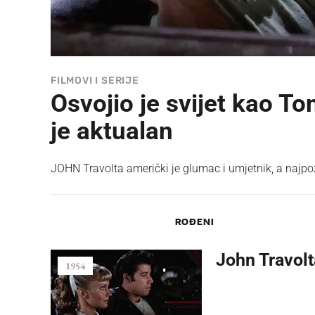
FILMOVI I SERIJE
Osvojio je svijet kao T
je aktualan
JOHN Travolta američki je glumac i umjetnik, a najpozn
ROĐENI
John Travolt
1954