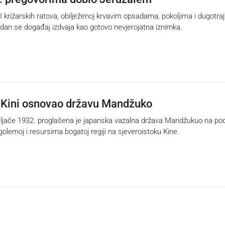
križarskih ratova, obilježenoj krvavim opsadama, pokoljima i dugotra
dan se događaj izdvaja kao gotovo nevjerojatna iznimka.
 Kini osnovao državu Mandžuko
ljače 1932. proglašena je japanska vazalna država Mandžukuo na po
golemoj i resursima bogatoj regiji na sjeveroistoku Kine.