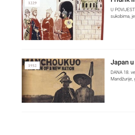
1229
U POVIJESTI 
sukobima, je
Japan u
1932
DANA 18. ve
Mandžurije, 