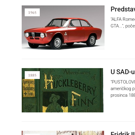
Predsta
1965
"ALFA Romeo 
GTA...", poč
U SAD-u
1885
"PUSTOLOVIN
američkog pi
prosinca 188
Fridrik 