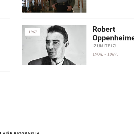
Robert
1967
Oppenheim
IZUMITELJ
1904.
-
1967.
I VIŠE BIOGRAFIJA