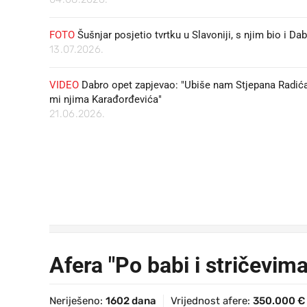
FOTO
Šušnjar posjetio tvrtku u Slavoniji, s njim bio i Da
13.07.2026.
VIDEO
Dabro opet zapjevao: "Ubiše nam Stjepana Radića
mi njima Karađorđevića"
21.06.2026.
Afera "Po babi i stričevima
Neriješeno:
1602 dana
Vrijednost afere:
350.000 €