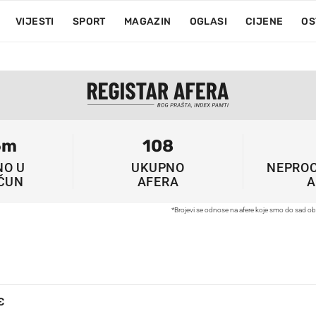
VIJESTI
SPORT
MAGAZIN
OGLASI
CIJENE
OS
6m
108
NO U
UKUPNO
NEPROC
ČUN
AFERA
A
*Brojevi se odnose na afere koje smo do sad ob
€