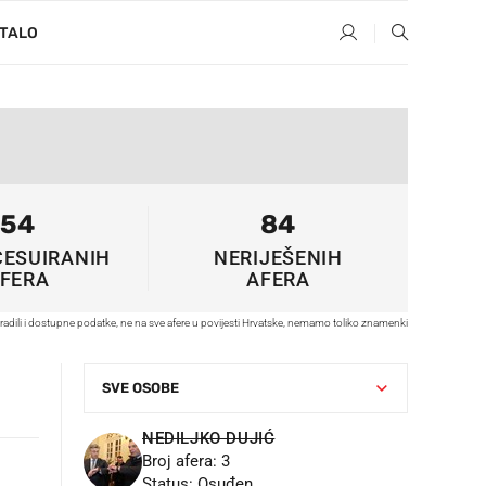
TALO
54
84
ESUIRANIH
NERIJEŠENIH
FERA
AFERA
radili i dostupne podatke, ne na sve afere u povijesti Hrvatske, nemamo toliko znamenki
NEDILJKO DUJIĆ
Broj afera: 3
Status: Osuđen