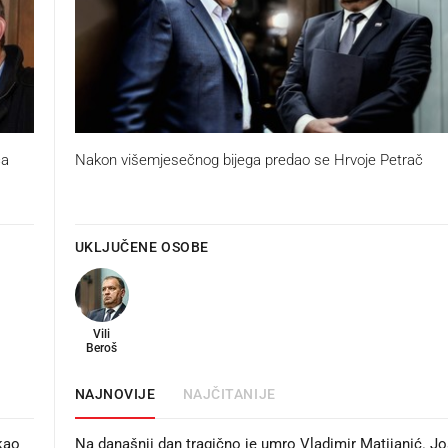
ća
Nakon višemjesečnog bijega predao se Hrvoje Petrač
UKLJUČENE OSOBE
Vili
Beroš
NAJNOVIJE
NAJČITANIJE
kao
Na današnji dan tragično je umro Vladimir Matijanić. Jo