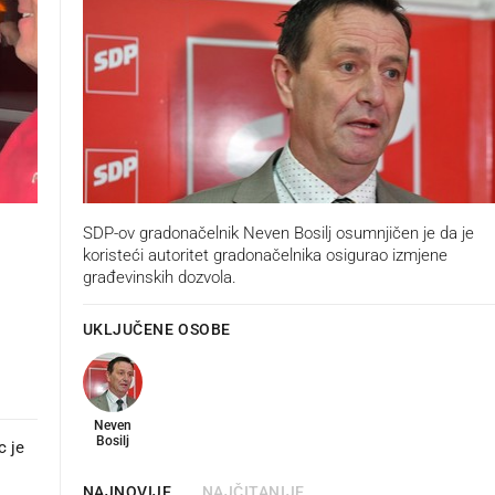
SDP-ov gradonačelnik Neven Bosilj osumnjičen je da je
koristeći autoritet gradonačelnika osigurao izmjene
građevinskih dozvola.
UKLJUČENE OSOBE
Neven
Bosilj
c je
NAJNOVIJE
NAJČITANIJE